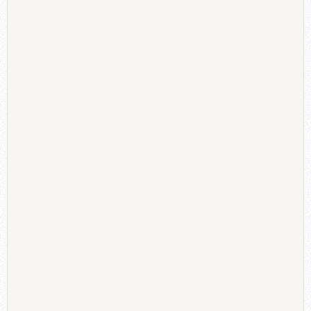
Διακοσμητικές ταμπελίτσες
Αν ο διάδρομος μας έχει δεξιά και αριστερά πόρτες τότε
μπορούμε να βάλουμε πάνω από κάθε πόρτα μια
όμορφη ταμπελίτσα που να έχει πάνω της το χώρο που
υπάρχει πίσω.
Μπορούμε, μάλιστα, να αγοράσουμε
σιδερένιες βάσεις που κρεμάνε τα φαναράκια και να
κρεμάσουμε με αλυσίδα μια ξύλινη επιφάνεια σε σχήμα της
επιλογής μας.