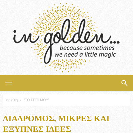
InGolden
Αρχική
"ΤΟ ΣΠΙΤΙ ΜΟΥ"
ΔΙΆΔΡΟΜΟΣ, ΜΙΚΡΈΣ ΚΑΙ
ΈΞΥΠΝΕΣ ΙΔΈΕΣ