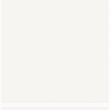
Εάν δεν υπάρχει χώρος για μια κονσόλα, ούτε καν για ένα
πολύ στενό έπιπλο, αντί να βάλουμε μόνο ένα ράφι,
κολλάμε στον τοίχο κάτω από το ράφι την πρόσοψη
από ένα παλιό τραπέζι.
Αμέσως ο χώρος μας θα
αποκτήσει χαρακτήρα ενώ πάνω στο μικρό ραφάκι θα
μπορούμε να ακουμπήσουμε διάφορα διακοσμητικά.