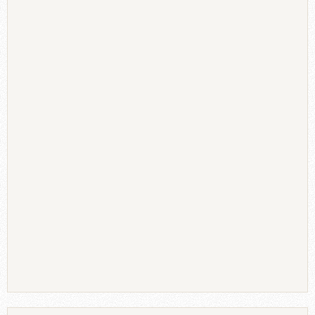
Επιλέγουμε το απόφθεγμα ζωής που μας εκφράζει και
δίνουμε την παραγγελία σε κάποιον τυπογράφο για να
μας ετοιμάσει αυτοκόλλητα.
Καλύτερα να πιάνει μεγάλο
μέρος του διαδρόμου, κι αν ο τοίχος κόβεται από πόρτες,
συνεχίζουμε και πάνω στην πόρτα. Δίνουμε σημασία στο
χρώμα που θα έχουν τα γράμματα, να κάνουν αντίθεση με
τον τοίχο μας.