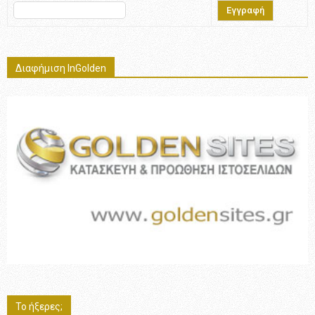
Διαφήμιση InGolden
Το ήξερες;