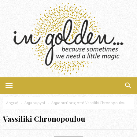
InGolden
Αρχική
Δημιουργοί
Δημοσιεύσεις από Vassiliki Chronopoulou
Vassiliki Chronopoulou