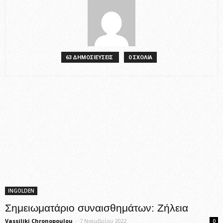
63 ΔΗΜΟΣΙΕΥΣΕΙΣ
0 ΣΧΟΛΙΑ
INGOLDEN
Σημειωματάριο συναισθημάτων: Zήλεια
Vassiliki Chronopoulou
-
7 Νοεμβρίου 2022
0