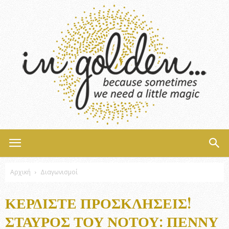
InGolden
Αρχική
Διαγωνισμοί
ΚΕΡΔΊΣΤΕ ΠΡΟΣΚΛΉΣΕΙΣ!
ΣΤΑΥΡΌΣ ΤΟΥ ΝΌΤΟΥ: ΠΈΝΝΥ