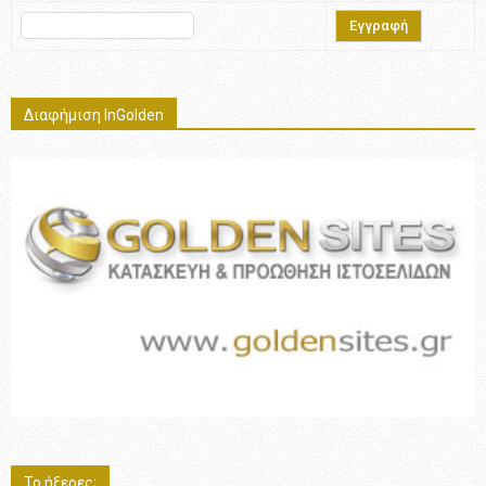
Διαφήμιση InGolden
Το ήξερες;