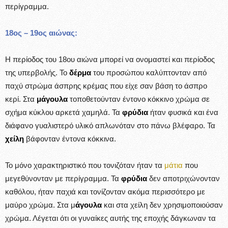
περίγραμμα.
18ος – 19ος αιώνας:
Η περίοδος του 18ου αιώνα μπορεί να ονομαστεί και περίοδος
της υπερβολής. Το
δέρμα
του προσώπου καλύπτονταν από
παχύ στρώμα άσπρης κρέμας που είχε σαν βάση το άσπρο
κερί. Στα
μάγουλα
τοποθετούνταν έντονο κόκκινο χρώμα σε
σχήμα κύκλου αρκετά χαμηλά. Τα
φρύδια
ήταν φυσικά και ένα
διάφανο γυαλιστερό υλικό απλωνόταν στο πάνω βλέφαρο. Τα
χείλη
βάφονταν έντονα κόκκινα.
Το μόνο χαρακτηριστικό που τονιζόταν ήταν τα
μάτια
που
μεγεθύνονταν με περίγραμμα. Τα
φρύδια
δεν αποτριχώνονταν
καθόλου, ήταν παχιά και τονίζονταν ακόμα περισσότερο με
μαύρο χρώμα. Στα μ
άγουλα
και στα χείλη δεν χρησιμοποιούσαν
χρώμα. Λέγεται ότι οι γυναίκες αυτής της εποχής δάγκωναν τα