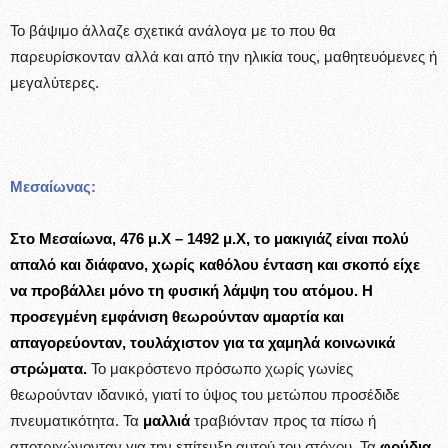
Το βάψιμο άλλαζε σχετικά ανάλογα με το που θα
παρευρίσκονταν αλλά και από την ηλικία τους, μαθητευόμενες ή
μεγαλύτερες.
Μεσαίωνας:
Στο Μεσαίωνα, 476 μ.Χ – 1492 μ.Χ, το μακιγιάζ είναι πολύ
απαλό και διάφανο, χωρίς καθόλου ένταση και σκοπό είχε
να προβάλλει μόνο τη φυσική λάμψη του ατόμου. Η
προσεγμένη εμφάνιση θεωρούνταν αμαρτία και
απαγορεύονταν, τουλάχιστον για τα χαμηλά κοινωνικά
στρώματα.
Το μακρόστενο πρόσωπο χωρίς γωνίες
θεωρούνταν ιδανικό, γιατί το ύψος του μετώπου προσέδιδε
πνευματικότητα. Τα
μαλλιά
τραβιόνταν προς τα πίσω ή
αποτριχώνονταν για την επίτευξη αυτού του στόχου. Τα
φρύδια