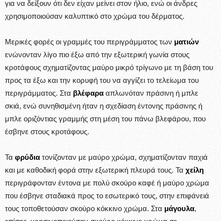
για να δείξουν ότι δεν είχαν μείνει στον ήλιο, ενώ οι άνδρες
χρησιμοποιούσαν καλυπτικό στο χρώμα του δέρματος.
Μερικές φορές οι γραμμές του περιγράμματος των
ματιών
ενώνονταν λίγο πιο έξω από την εξωτερική γωνία στους
κροτάφους σχηματίζοντας μαύρο μικρό τρίγωνο με τη βάση του
προς τα έξω και την κορυφή του να αγγίζει το τελείωμα του
περιγράμματος. Στα
βλέφαρα
απλωνόταν πράσινη ή μπλε
σκιά, ενώ συνηθισμένη ήταν η σχεδίαση έντονης πράσινης ή
μπλε οριζόντιας γραμμής στη μέση του πάνω βλεφάρου, που
έσβηνε στους κροτάφους.
Τα
φρύδια
τονίζονταν με μαύρο χρώμα, σχηματίζονταν παχιά
και με καθοδική φορά στην εξωτερική πλευρά τους. Τα
χείλη
περιγράφονταν έντονα με πολύ σκούρο καφέ ή μαύρο χρώμα
που έσβηνε σταδιακά προς το εσωτερικό τους, στην επιφάνειά
τους τοποθετούσαν σκούρο κόκκινο χρώμα. Στα
μάγουλα
,