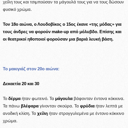
χείλη τους και τσιμπούσαν τα μάγουλά τους για να τους δώσουν
φυσικό χρώμα.
Τον 18ο αιώνα, ο Λουδοβίκος ο 15ος έκανε «της μόδας» για
τους άνδρες να φορούν make-up από μόλυβδο. Επίσης και
οι θεατρικοί ηθοποιοί φορούσαν μια βαριά λευκή βάση.
Το μακιγιάζ στον 20ο αιώνα:
Δεκαετία 20 και 30
Το
δέρμα
ήταν φωτεινό. Τα
μάγουλα
βάφονταν έντονα κόκκινα.
Τα πάνω
βλέφαρα
γίνονταν σκούρα. Τα
φρύδια
ήταν λεπτά με
ανοδική κλίση. Τα
χείλη
ήταν στρογγυλεμένα με έντονο κόκκινο
χρώμα.