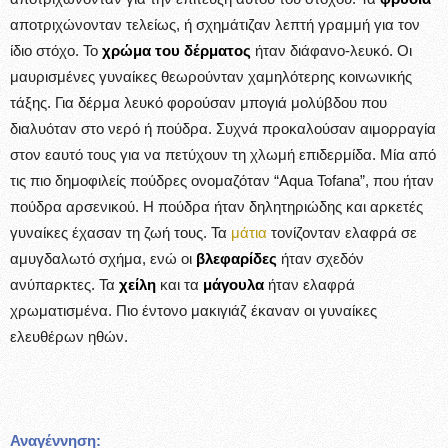
αποτριχώνονταν τελείως, ή σχημάτιζαν λεπτή γραμμή για τον
ίδιο στόχο. Το
χρώμα του δέρματος
ήταν διάφανο-λευκό. Οι
μαυρισμένες γυναίκες θεωρούνταν χαμηλότερης κοινωνικής
τάξης. Για δέρμα λευκό φορούσαν μπογιά μολύβδου που
διαλυόταν στο νερό ή πούδρα. Συχνά προκαλούσαν αιμορραγία
στον εαυτό τους για να πετύχουν τη χλωμή επιδερμίδα. Μία από
τις πιο δημοφιλείς πούδρες ονομαζόταν “Aqua Tofana”, που ήταν
πούδρα αρσενικού. Η πούδρα ήταν δηλητηριώδης και αρκετές
γυναίκες έχασαν τη ζωή τους. Τα
μάτια
τονίζονταν ελαφρά σε
αμυγδαλωτό σχήμα, ενώ οι
βλεφαρίδες
ήταν σχεδόν
ανύπαρκτες. Τα
χείλη
και τα
μάγουλα
ήταν ελαφρά
χρωματισμένα. Πιο έντονο μακιγιάζ έκαναν οι γυναίκες
ελευθέρων ηθών.
Αναγέννηση: