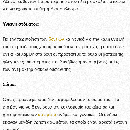
Αθήνα, κάθονταν 1 ώρα περίπου στον ήλιο με ακάλυπτο κεφάλι
για να έχουν το επιθυμητό αποτέλεσμα..
Υγιεινή στόματος:
Για την περιποίηση των
δοντιών
και γενικά για την καλή υγιεινή
του στόματός τους χρησιμοποιούσαν την μαστίχα, η οποία έδινε
υγεία και λάμψη στα δόντια, προστάτευε τα ούλα θεράπευε τις
φλεγμονές του στόματος κ α. Συνήθως ήταν ακριβή εξ αιτίας
των αντιβακτηριδιακών ουσιών της.
Σώμα:
Όπως προαναφέραμε δεν παραμελούσαν το σώμα τους. Το
έτριβαν για να διεγείρουν την κυκλοφορία του αίματος και
χρησιμοποιούσαν
αρώματα
άνδρες και γυναίκες. Οι άνδρες
έκαναν μεγάλη χρήση αρωμάτων τα οποία είχαν αρκετά έντονη
μυρωδιά.