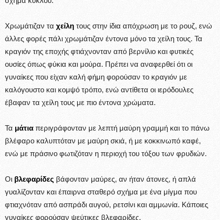
σχήμα κύκλου.
Χρωμάτιζαν τα
χείλη
τους στην ίδια απόχρωση με το ρουζ, ενώ
άλλες φορές πάλι χρωμάτιζαν έντονα μόνο τα χείλη τους. Τα
κραγιόν της εποχής φτιάχνονταν από βερνίλιο και φυτικές
ουσίες όπως φύκια και μούρα. Πρέπει να αναφερθεί ότι οι
γυναίκες που είχαν καλή φήμη φορούσαν το κραγιόν με
καλόγουστο και κομψό τρόπο, ενώ αντίθετα οι ιερόδουλες
έβαφαν τα χείλη τους με πιο έντονα χρώματα.
Τα
μάτια
περιγράφονταν με λεπτή μαύρη γραμμή και το πάνω
βλέφαρο καλυπτόταν με μαύρη σκιά, ή με κοκκινωπό καφέ,
ενώ με πράσινο φωτιζόταν η περιοχή του τόξου των φρυδιών.
Οι
βλεφαρίδες
βάφονταν μαύρες, αν ήταν άτονες, ή απλά
γυαλίζονταν και έπαιρνα σταθερό σχήμα με ένα μίγμα που
φτιαχνόταν από ασπράδι αυγού, ρετσίνι και αμμωνία. Κάποιες
γυναίκες φορούσαν ψεύτικες βλεφαρίδες.