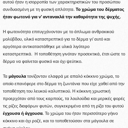
αυτού ήταν η ισορροπία των χαρακτηριστικών του προσώπου
συνδυασμένη με τη φυσική απλότητα.
Το χρώμα του δέρματος
ήταν φωτεινό για ν’ αντανακλά την καθαρότητα της ψυχής.
Η φωτεινότητα επιτυγχάνονταν με το άπλωμα ανθρακικού
μολύβδου, υλικό καταστρεπτικό για το δέρμα γι’ αυτό και
αργότερα αντικαταστάθηκε με υλικά λιγότερο
καταστρεπτικά. Η τοποθέτηση γινόταν προσεκτικά, έτσι ώστε το
δέρμα να φαίνεται φυσικό και όχι ψεύτικο.
Τα
μάγουλα
τονίζονταν ελαφρά με απαλό κόκκινο χρώμα, το
οποίο επανέφερε στο δέρμα τη ζωντάνια που είχε χαθεί από την
τοποθέτηση του λευκού καλυπτικού. Η κόκκινη χρωστική
προερχόταν από τους καρπούς, τα λουλούδια και μερικές φορές
τις ρίζες διαφόρων φυτών, συγκεκριμένα από τη ρίζα του φυτού
έγχουσα ή άγχουσα
. Το χρώμα του ήταν περισσότερο γήινο
κόκκινο και όχι ροζέ, και το τοποθετούσαν στα μάγουλα σε