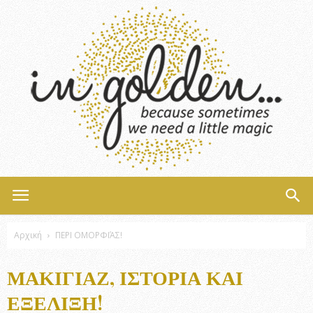
InGolden
Αρχική
ΠΕΡΙ ΟΜΟΡΦΙΆΣ!
ΜΑΚΙΓΙΆΖ, ΙΣΤΟΡΊΑ ΚΑΙ
ΕΞΈΛΙΞΗ!