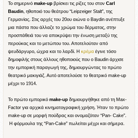
Το σημερινό
make-up
βρίσκει τις ρίζες του στον
Carl
Baudin
, ηθοποιό του θεάτρου “Leipzeiger Stalt”, της
Γερμανίας. Στις αρχές του 20ου αιώνα ο Baydin ανέπτυξε
μια πάστα που άλλαζε το χρώμα του δέρματος, στην
προσπάθειά του να αποκρύψει την ένωση μεταξύ της
περούκας και το μετώπου του. Αποτελούταν από
ψευδάργυρο, ώχρα και το λαρδί. Η
κρέμα
έγινε τόσο
δημοφιλής στους άλλους ηθοποιούς που ο Baudin άρχισε
την εμπορική παραγωγή της, δημιουργώντας το πρώτο
θεατρικό μακιγιάζ. Αυτό αποτελούσε το θεατρικό make-up
μέχρι το 1914.
Το πρώτο εμπορικό
make-up
δημιουργήθηκε από τη Max-
Factor για αρχικά κινηματογραφική χρήση. Ήταν το πρώτο
make-up σε μορφή πούδρας και ονομαζόταν “Pan- Cake”.
H φόρμουλα της “Pan-Cake” πωλείται μέχρι και σήμερα.