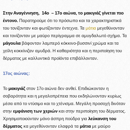
Στην Αναγέννηση, 14ο – 17ο αιώνα, το μακιγιάζ γίνεται πιο
έντονο.
Παρατηρούμε ότι το πρόσωπο και τα χαρακτηριστικά
του τονίζονταν και φωτίζονταν έντεχνα. Τα
μάτια
μεγεθύνονταν
και τονίζονταν με μαύρο περίγραμμα σε αμυγδαλωτό σχήμα. Τα
μάγουλα
βάφονταν λαμπερό κόκκινο-βυσσινί χρώμα και τα
χείλη κοκκίνιζαν αμυδρά. Η καθαριότητα και η περιποίηση του
δέρματος με καλλυντικά προϊόντα επιβάλλονταν.
17ος αιώνας:
Το
μακιγιάζ
στον 17ο αιώνα δεν ανθεί. Επιδιώκονταν η
σοβαρότητα και η μεγαλοπρέπεια που εκδηλώνονταν κυρίως
μέσα από το ντύσιμο και το χτένισμα. Μεγάλη προσοχή δινόταν
στην
εμφάνιση των χεριών
και στην περιποίηση του δέρματος.
Χρησιμοποιούνταν μόνο άσπρη πούδρα για
λεύκανση του
δέρματος
κα μεγεθύνονταν ελαφρά τα
μάτια
με μαύρο