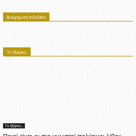
Διαφήμιση InGolden
Το ήξερες;
Το ήξερες;;;