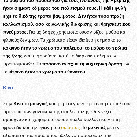
Το βάψιμο του προσώπου για τους Ινδιάνους της Αμερικής
ήταν σημαντικό μέρος του πολιτισμού τους.
Η κάθε φυλή
είχε το δικό της τρόπο βαψίματος.
Δεν ήταν τόσο πράξη
καλλωπισμού, όσο κοινωνικής διάκρισης και θρησκευτικού
πνεύματος.
Για τις βαφές χρησιμοποιούσαν ρίζες, μούρα και
φλοιούς δέντρων. Τα χρώματα είχαν ιδιαίτερη σημασία: το
κόκκινο ήταν το χρώμα του πολέμου, το μαύρο το χρώμα
της ζωής
και το φορούσαν κατά τη διάρκεια πολεμικών
προετοιμασιών. Το
πράσινο ενίσχυε τη νυχτερινή όραση
ενώ
το
κίτρινο ήταν το χρώμα του θανάτου.
Κίνα:
Στην
Κίνα
το
μακιγιάζ
και η προσεγμένη εμφάνιση αποτελούσε
προνόμιο των γυναικών της υψηλής τάξης. Οι Κινέζες
έφτιαχναν και χρησιμοποιούσαν πολλά καλλυντικά για τη
φροντίδα και την υγιεινή του
σώματος
. Το
μακιγιάζ
με την
αξιοποίηση του προσώπου ήθελε να παρουσιάσει την