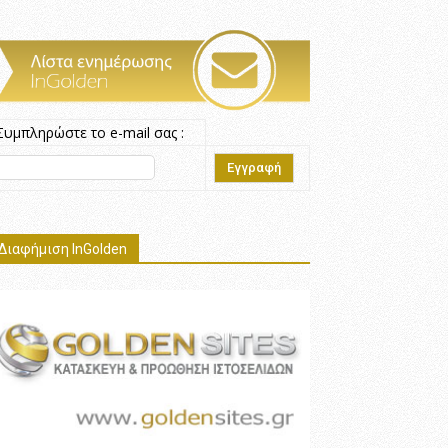
Συμπληρώστε το e-mail σας :
Διαφήμιση InGolden