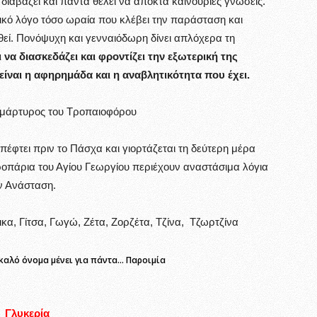
διαβάζει και πάντα θέλει να αποκτά καινούριες γνώσεις.
ρικό λόγο τόσο ωραία που κλέβει την παράσταση και
θεί. Πονόψυχη και γενναιόδωρη δίνει απλόχερα τη
 να διασκεδάζει και φροντίζει την εξωτερική της
είναι η αφηρημάδα και η αναβλητικότητα που έχει.
μάρτυρος του Τροπαιοφόρου
πέφτει πριν το Πάσχα και γιορτάζεται τη δεύτερη μέρα
τροπάρια του Αγίου Γεωργίου περιέχουν αναστάσιμα λόγια
ν Ανάσταση.
ικα, Γίτσα, Γωγώ, Ζέτα, Ζορζέτα, Τζίνα, Τζωρτζίνα
ο καλό όνομα μένει για πάντα… Παροιμία
Γλυκερία