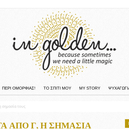
ΠΕΡΙ ΟΜΟΡΦΙΆΣ!
ΤΟ ΣΠΙΤΙ ΜΟΥ
MY STORY
ΨΥΧΑΓΩΓΙ
InGolden
 η σημασία τους
Α ΑΠΌ Γ, Η ΣΗΜΑΣΊΑ