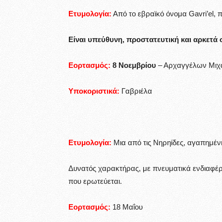
Ετυμολογία:
Από το εβραϊκό όνομα Gavri’el, 
Είναι υπεύθυνη, προστατευτική και αρκετά 
Εορτασμός:
8 Νοεμβρίου
– Αρχαγγέλων Μιχα
Υποκοριστικά:
Γαβριέλα
Ετυμολογία:
Μια από τις Νηρηίδες, αγαπημέ
Δυνατός χαρακτήρας, με πνευματικά ενδιαφέρ
που ερωτεύεται.
Εορτασμός:
18 Μαΐου