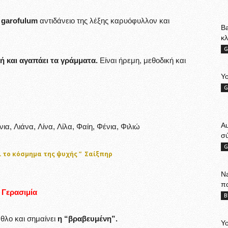
η
garofulum
αντιδάνειο της λέξης καρυόφυλλον και
Ba
κ
G
κή και αγαπάει τα γράμματα.
Είναι ήρεμη, μεθοδική και
Yo
G
A
α, Λιάνα, Λίνα, Λίλα, Φαίη, Φένια, Φιλιώ
σ
G
ι το κόσμημα της ψυχής ”
Σαίξπηρ
Na
π
Γερασιμία
B
θλο και σημαίνει
η “βραβευμένη”.
Yo