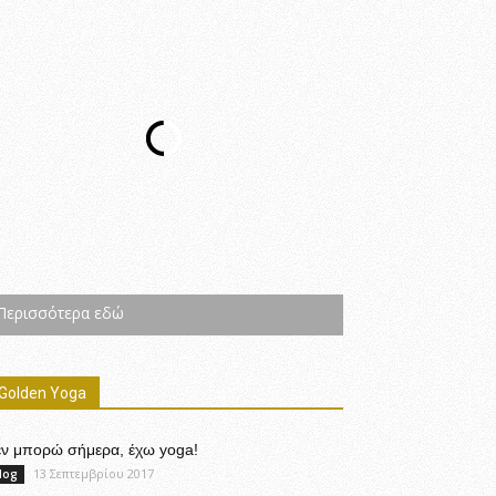
Περισσότερα εδώ
Golden Yoga
εν μπορώ σήμερα, έχω yoga!
13 Σεπτεμβρίου 2017
log