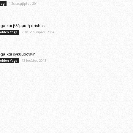
1 Σεπτεμβρίου 2014
log
ga και βλέμμα ή drishtis
7 Φεβρουαρίου 2014
olden Yoga
oga και εγκυμοσύνη
13 Ιουλίου 2013
olden Yoga