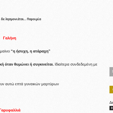
 δε λησμονιέται… Παροιμία
Γαλήνη
ημαίνει
“η ήσυχη, η ατάραχη”
κή όταν θυμώνει ή συγκινείται.
Ιδιαίτερα συνδεδεμένη με
συν αυτώ επτά γυναικών μαρτύρων
Δ
B
Γαρυφαλλιά