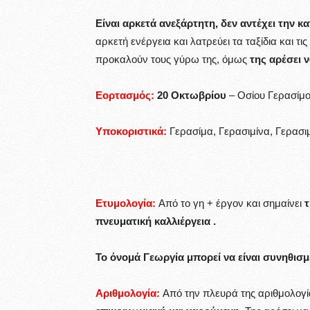
Είναι αρκετά ανεξάρτητη, δεν αντέχει την κα
αρκετή ενέργεια και λατρεύει τα ταξίδια και τι
προκαλούν τους γύρω της, όμως
της αρέσει ν
Εορτασμός:
20 Οκτωβρίου
– Οσίου Γερασίμο
Υποκοριστικά:
Γερασίμα, Γερασιμίνα, Γερασιμ
Ετυμολογία:
Από το γη + έργον και σημαίνει
τ
πνευματική καλλιέργεια .
Το όνομά Γεωργία μπορεί να είναι συνηθισ
Αριθμολογία:
Από την πλευρά της αριθμολογί