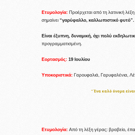
Ετυμολογία:
Προέρχεται από τη λατινική λέξ
σημαίνει
“γαρύφαλλο, καλλωπιστικό φυτό”.
Είναι έξυπνη, δυναμική, όχι πολύ εκδηλωτι
προγραμματισμένη.
Εορτασμός:
19 Ιουλίου
Υποκοριστικά:
Γαρουφαλιά, Γαρυφαλένια, Λένι
“
Ένα καλό όνομα είνα
Ετυμολογία:
Από τη λέξη γέρας: βραβείο, έπα