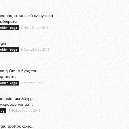
ndhas, εσωτερικά ενεργειακά
λειδώματα
8 Νοεμβρίου 2016
olden Yoga
gin
8 Οκτωβρίου 2016
olden Yoga
um ή Om, ο ήχος του
ύμπαντος
8 Μαρτίου 2015
olden Yoga
maste, μια λέξη με
ανέμορφο νόημα…
5 Φεβρουαρίου 2015
log
ga, τρόπος ζωής..