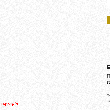
Τ
Π
π
in
Πο
π
Γαβριηλία
ν