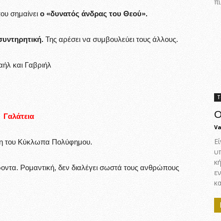
πι
που σημαίνει
ο «δυνατός άνδρας του Θεού».
συντηρητική.
Της αρέσει να συμβουλεύει τους άλλους.
ήλ και Γαβριήλ
Τ
Ο
Γαλάτεια
Va
Εί
νη του Κύκλωπα Πολύφημου.
υ
κ
οντα. Ρομαντική, δεν διαλέγει σωστά τους ανθρώπους
ε
κα