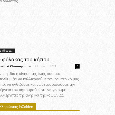
ο γνωστός...
ο ήξερες;;;
 φύλακας του κήπου!
ssiliki Chronopoulou
-
21 Ιουνίου 2021
0
ναι η ίδια η κίνηση της ζωής που μας
πενθυμίζει να καλλιεργούμε τον εσωτερικό μας
ήπο, να ανθίζουμε και να μετουσιώσουμε την
νέργεια του κηπουρού ώστε να γίνουμε
λλιεργητές της ζωής και της κοινωνίας.
Κληρώσεις InGolden