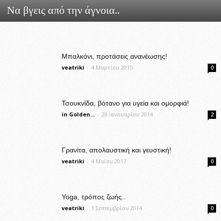
Να βγεις από την άγνοια..
Μπαλκόνι, προτάσεις ανανέωσης!
veatriki
-
4 Μαρτίου 2015
0
Τσουκνίδα, βότανο για υγεία και ομορφιά!
in Golden...
-
28 Ιανουαρίου 2014
2
Γρανίτα, απολαυστική και γευστική!
veatriki
-
4 Μαΐου 2017
0
Yoga, τρόπος ζωής..
veatriki
-
1 Σεπτεμβρίου 2014
0