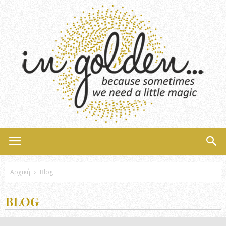
InGolden
Αρχική
Blog
BLOG