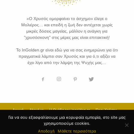
«Ο Χρυσός ομορφαίνει το άσχημο» έλεγε ο
Μολιέρος… και επειδή η ζωή δεν αντέχεται χωρίς
μικρές δόσεις μαγείας, μάλλον η ανάγκη για
"χρυσόσκονη" στις μέρες μας είναι επιτακτική!
Το InGolden.gr είναι εδώ για να σας ενημερώνει για ότι
πραγματικά λάμπει σαν Χρυσός και για ό,τι αξίζει να
έχει λίγο από την λάμψη της Ψυχής μας…
Αρχική
About us
H Ομάδα του ingolden.gr
Όροι Χρήσης
Επικοινωνία
Για να σου εξασφαλίσουμε μια κορυφαία εμπειρία, στο site μας
χρησιμοποιούμε cookies.
© 2017 INGOLDEN.GR - HOSTING & CREATE BY
Κατασκευή Ιστοσελίδων
by
Αποδοχή
Μάθετε περισσότερα
Goldensites