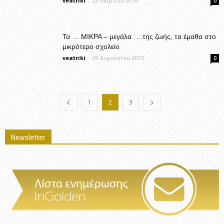
veatriki
-
23 Μαρτίου 2016
0
Τα … ΜΙΚΡΑ – μεγάλα ….της ζωής, τα έμαθα στο
μικρότερο σχολείο
veatriki
-
29 Αυγούστου 2015
0
1
2
3
Newsletter