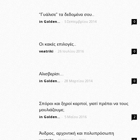
“Γυάλισε” τα δεδομένα σου..
in Golden...
-
5 Σεπτεμβρίου 2014
0
Οι κακές επιλογές..
veatriki
-
26 Ιουλίου 2016
0
Αλισβερίσι…
in Golden...
-
28 Μαρτίου 2014
0
Σπόροι και ξηροί καρποί, γιατί πρέπει να τους
μουλιάζουμε;
in Golden...
-
5 Μαΐου 2016
2
Άνδρος, αρχοντική και πολυπρόσωπη