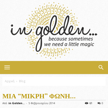
InGolden
Αρχική
Blog
ΜΙΑ “ΜΙΚΡΉ” ΦΩΝΉ…
Από
in Golden...
-
5 Φεβρουαρίου 2014
61
0