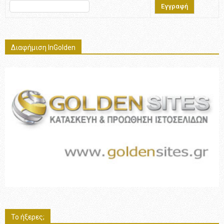
Διαφήμιση InGolden
Το ήξερες;