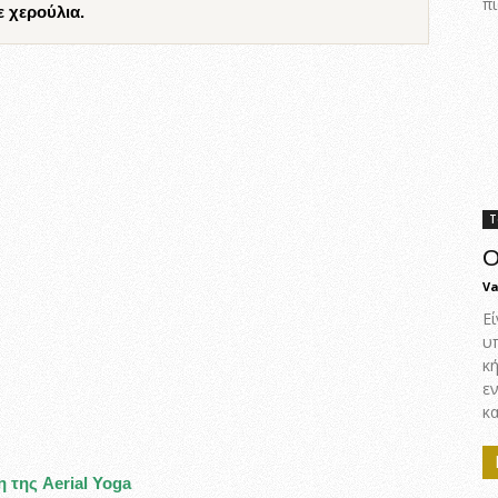
πι
ε χερούλια.
Τ
Ο
Va
Εί
υ
κ
ε
κα
 της Aerial Yoga