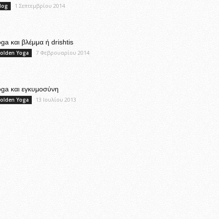
1 Σεπτεμβρίου 2014
log
ga και βλέμμα ή drishtis
7 Φεβρουαρίου 2014
olden Yoga
oga και εγκυμοσύνη
13 Ιουλίου 2013
olden Yoga