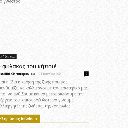
ο γνωστός...
ο ήξερες;;;
 φύλακας του κήπου!
ssiliki Chronopoulou
-
21 Ιουνίου 2021
0
ναι η ίδια η κίνηση της ζωής που μας
πενθυμίζει να καλλιεργούμε τον εσωτερικό μας
ήπο, να ανθίζουμε και να μετουσιώσουμε την
νέργεια του κηπουρού ώστε να γίνουμε
λλιεργητές της ζωής και της κοινωνίας.
Κληρώσεις InGolden