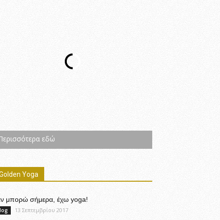
Περισσότερα εδώ
Golden Yoga
εν μπορώ σήμερα, έχω yoga!
13 Σεπτεμβρίου 2017
log