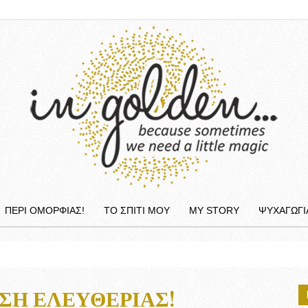
ΠΕΡΙ ΟΜΟΡΦΙΆΣ!
ΤΟ ΣΠΙΤΙ ΜΟΥ
MY STORY
ΨΥΧΑΓΩΓΙ
InGolden
ΗΣΗ ΕΛΕΥΘΕΡΊΑΣ!