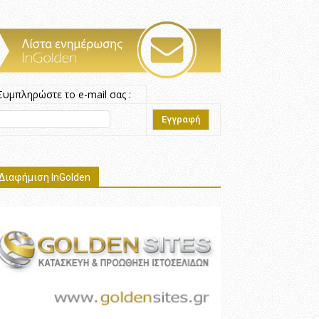
Συμπληρώστε το e-mail σας :
Διαφήμιση InGolden