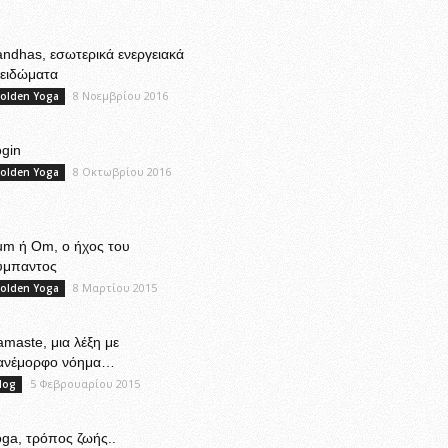
ndhas, εσωτερικά ενεργειακά
λειδώματα
8 Νοεμβρίου 2016
olden Yoga
gin
8 Οκτωβρίου 2016
olden Yoga
um ή Om, ο ήχος του
ύμπαντος
8 Μαρτίου 2015
olden Yoga
maste, μια λέξη με
ανέμορφο νόημα…
5 Φεβρουαρίου 2015
log
ga, τρόπος ζωής..