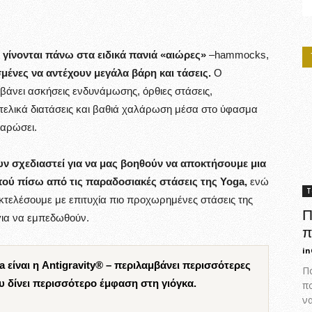
ς γίνονται πάνω στα ειδικά πανιά «αιώρες»
–hammocks,
ένες να αντέχουν μεγάλα βάρη και τάσεις.
Ο
άνει ασκήσεις ενδυνάμωσης, όρθιες στάσεις,
 τελικά διατάσεις και βαθιά χαλάρωση μέσα στο ύφασμα
λαρώσει.
ουν σχεδιαστεί για να μας βοηθούν να αποκτήσουμε μια
ού πίσω από τις παραδοσιακές στάσεις της Yoga,
ενώ
Τ
κτελέσουμε με επιτυχία πιο προχωρημένες στάσεις της
Π
για να εμπεδωθούν.
π
in
a είναι η Antigravity® – περιλαμβάνει περισσότερες
Πο
υ δίνει περισσότερο έμφαση στη γιόγκα.
π
ν