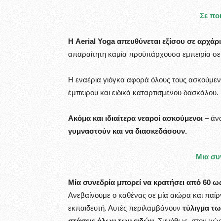
Σε πο
Η Aerial Yoga απευθύνεται εξίσου σε αρχάρ
απαραίτητη καμία προϋπάρχουσα εμπειρία σε
Η εναέρια γιόγκα αφορά όλους τους ασκούμενου
έμπειρου και ειδικά καταρτισμένου δασκάλου.
Ακόμα και ιδιαίτερα νεαροί ασκούμενοι
– άνω
γυμναστούν και να διασκεδάσουν.
Μια συ
Μία συνεδρία μπορεί να κρατήσει από 60 ως
Ανεβαίνουμε ο καθένας σε μία αιώρα και παίρν
εκπαιδευτή. Αυτές περιλαμβάνουν
τύλιγμα τω
στάσεις όλων των ειδών.
Συνήθως, στον χώρ