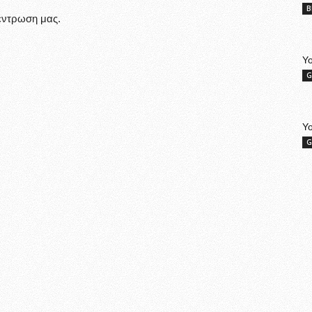
B
έντρωση μας.
Yo
G
Y
G