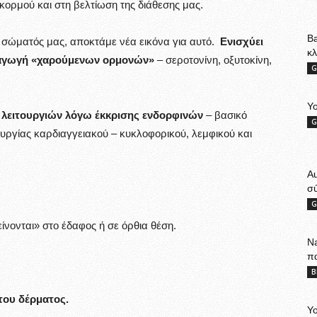
ορμού και στη βελτίωση της διάθεσης μας.
Ba
υ σώματός μας, αποκτάμε νέα εικόνα για αυτό.
Ενισχύει
κ
ραγωγή «χαρούμενων ορμονών»
– σεροτονίνη, οξυτοκίνη,
G
Yo
ς λειτουργιών λόγω έκκρισης ενδορφινών
– βασικό
G
ργίας καρδιαγγειακού – κυκλοφορικού, λεμφικού και
A
σ
G
νονται» στο έδαφος ή σε όρθια θέση.
Na
π
B
του δέρματος.
Yo