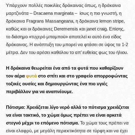
Υπάρχουν πολλές ποικιλίες δράκαινας όπως, η δράκαινα
μαρτζινάτα – Dracaena marginata – ίσως η πιο γνωστή, η
δράκαινα Fragrans Massangeana, η δράκαινα lemon stripe,
καθώς και οι δράκαινες Deremensis και janet craig. Επίσης,
το διάσημο «τυχερό μπαμπού» αποτελεί κι αυτό ένα είδος
δράκαινας. Η ανάπτυξη του μπορεί να φτάσει σε ύψος τα 1-2
μέτρα. Δεν του αρέσει καθόλου το απ’ ευθείας φως του ήλιου.
Η δράκαινα θεωρείται ένα από τα φυτά που καθαρίζουν
τον αέρα
φυτά
στο σπίτι και στο γραφείο απορροφώντας
τοξικές ουσίες και δημιουργώντας ένα πιο υγιές
περιβάλλον για να αναπνέουμε.
Πότισμα:
Χρειάζεται λίγο νερό αλλά το πότισμα χρειάζεται
να είναι τακτικό, το χώμα όμως πρέπει να είναι αρκετά
στεγνό μέχρι το επόμενο πότισμα.
Το χώμα τους πρέπει να
είναι ελαφρύ, με μεγάλη περιεκτικότητα σε τύρφη και να έχει