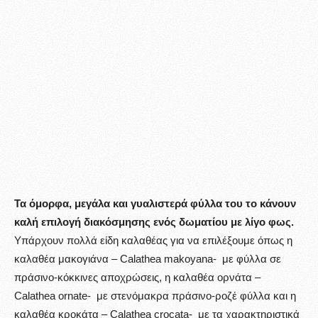
Τα όμορφα, μεγάλα και γυαλιστερά φύλλα του το κάνουν
καλή επιλογή διακόσμησης ενός δωματίου με λίγο φως.
Υπάρχουν πολλά είδη καλαθέας για να επιλέξουμε όπως η
καλαθέα μακογιάνα – Calathea makoyana- με φύλλα σε
πράσινο-κόκκινες αποχρώσεις, η καλαθέα ορνάτα –
Calathea ornate- με στενόμακρα πράσινο-ροζέ φύλλα και η
καλαθέα κροκάτα – Calathea crocata- με τα χαρακτηριστικά