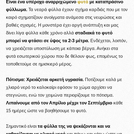
Είναι ένα υπέροχο αναρριχώμενο
φυτό
με καταπράσινο
φύλλωμα.
Τα νεαρά φύλλα έχουν σχήμα καρδιάς που με τον
καιρό σχηματίζουν ανοίγματα ανάμεσα στις νευρώσεις και
βαθιές σχισμές. Η μονστέρα έχει αργή ανάπτυξη και μας
δίνει λίγα φύλλα κάθε χρόνο αλλά
σταδιακά το φυτό
μπορεί να φτάσει σε ύψος τα 2-3 μέτρα.
Ενδέχεται, λοιπόν,
να χρειάζεται υποστύλωση με κάποια βέργα. Ανήκει στα
φυτά εσωτερικού χώρου που δε θέλουν φως, επομένως το
τοποθετούμε σε ημισκιερό μέρος.
Πότισμα:
Χρειάζεται αρκετή υγρασία.
Ποτίζουμε καλά με
χλιαρό νερό το καλοκαίρι εφόσον το χώμα αρχίσει να
στεγνώνει, ενώ τον χειμώνα περιορίζουμε το πότισμα.
Λιπαίνουμε από τον Απρίλιο μέχρι τον Σεπτέμβριο
κάθε
15 ημέρες ώστε να βοηθήσουμε το φυτό.
Σημαντικό είναι
τα φύλλα της να ψεκάζονται και να
καθαρίζονται με χλιαρό νερό
και πάνω και κάτω ώστε να