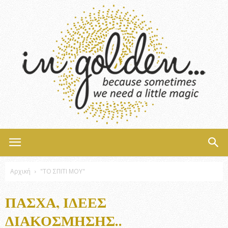
InGolden
Αρχική
"ΤΟ ΣΠΙΤΙ ΜΟΥ"
ΠΆΣΧΑ, ΙΔΈΕΣ
ΔΙΑΚΌΣΜΗΣΗΣ..