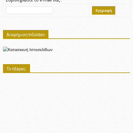
Διαφήμιση InGolden
Το ήξερες;