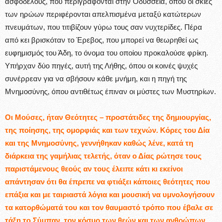
ασφοδέλους, που περιγράφονται στην Οδύσσεια, όπου οι σκιές
των ηρώων περιφέρονται απελπισμένα μεταξύ κατώτερων
πνευμάτων, που τιτιβίζουν γύρω τους σαν νυχτερίδες. Πέρα
από κει βρισκόταν το Έρεβος, που μπορεί να θεωρηθεί ως
ευφημισμός του Άδη, το όνομα του οποίου προκαλούσε φρίκη.
Υπήρχαν δύο πηγές, αυτή της Λήθης, όπου οι κοινές ψυχές
συνέρρεαν για να σβήσουν κάθε μνήμη, και η πηγή της
Μνημοσύνης, όπου αντιθέτως έπιναν οι μύστες των Μυστηρίων.
Οι Μούσες, ήταν Θεότητες – προστάτιδες της δημιουργίας,
της ποίησης, της ομορφιάς και των τεχνών. Κόρες του Δία
και της Μνημοσύνης, γεννήθηκαν καθώς λένε, κατά τη
διάρκεια της γαμήλιας τελετής, όταν ο Δίας ρώτησε τους
παριστάμενους θεούς αν τους έλειπε κάτι κι εκείνοι
απάντησαν ότι θα έπρεπε να φτιάξει κάποιες θεότητες που
επάξια και με ταιριαστά λόγια και μουσική να υμνολογήσουν
τα κατορθώματά του και τον θαυμαστό τρόπο που έβαλε σε
τάξη το Σύμπαν, τον κόσμο των θεών και των ανθρώπων.