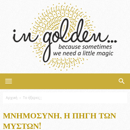
InGolden
Αρχική
Το ήξερες;;;
ΜΝΗΜΟΣΎΝΗ, Η ΠΗΓΉ ΤΩΝ
ΜΥΣΤΏΝ!