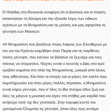
Ο Ησίοδος στη Θεογονία αναφέρει ότι οι βασιλείς και οι ποιητές
αποκτούσαν τη δύναμη και την εξουσία λόγω των ειδικών
σχέσεων με τη Μνημοσύνη και τις μούσες και μας αφηγείται τη
γέννηση των Μουσών:
«Η Μνημοσύνη που βασίλευε στους λόφους των Ελευθερών με
τον γιο του Κρόνου κοιμήθηκε στην Πιερία και τις παρθένες
τούτες γέννησε, που κάνουν τα βάσανα να ξεχνάμε και τους
πόνους να σταματάνε. Νύχτες εννιά ο συνετός ο Δίας στο ιερό
κρεβάτι κοιμάται στο πλάι της Μνημοσύνης, μακριά από όλους
τους αθάνατους. Και όταν οι εποχές και οι μήνες τον κύκλο τους
συμπλήρωσαν και όταν μέρες πολλές πέρασαν, η Μνημοσύνη
εννιά κόρες γέννησε, που σ’ όλες το ίδιο πνεύμα έδινε ζωή και
όλες τις μάγευε η μουσική και είχαν στο στήθος μια καρδιά που
ανήσυχα ποτέ της δεν χτυπούσε. Στην κορυφή κοντά του
χιονισμένου Όλυμπου τις γέννησε, όπου όλες τους αντάμα