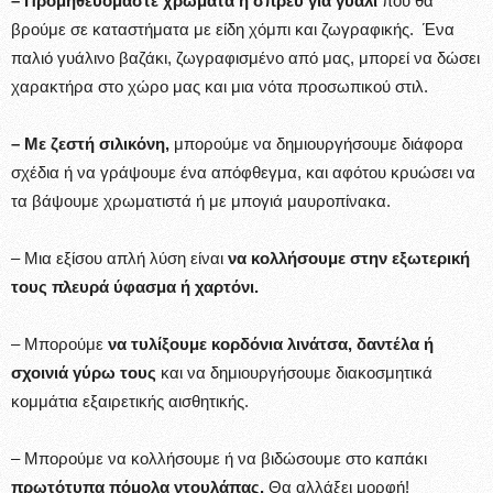
– Προμηθευόμαστε χρώματα ή σπρέϋ για γυαλί
που θα
βρούμε σε καταστήματα με είδη χόμπι και ζωγραφικής. Ένα
παλιό γυάλινο βαζάκι, ζωγραφισμένο από μας, μπορεί να δώσει
χαρακτήρα στο χώρο μας και μια νότα προσωπικού στιλ.
– Με ζεστή σιλικόνη,
μπορούμε να δημιουργήσουμε διάφορα
σχέδια ή να γράψουμε ένα απόφθεγμα, και αφότου κρυώσει να
τα βάψουμε χρωματιστά ή με μπογιά μαυροπίνακα.
– Μια εξίσου απλή λύση είναι
να κολλήσουμε στην εξωτερική
τους πλευρά ύφασμα ή χαρτόνι.
– Μπορούμε
να τυλίξουμε κορδόνια λινάτσα, δαντέλα ή
σχοινιά γύρω τους
και να δημιουργήσουμε διακοσμητικά
κομμάτια εξαιρετικής αισθητικής.
– Μπορούμε να κολλήσουμε ή να βιδώσουμε στο καπάκι
πρωτότυπα πόμολα ντουλάπας.
Θα αλλάξει μορφή!