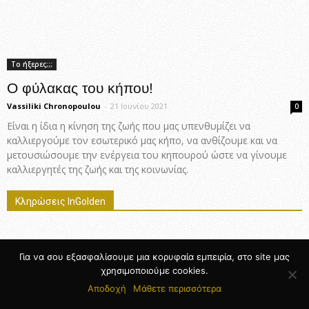
Το ήξερες;;;
Ο φύλακας του κήπου!
Vassiliki Chronopoulou
-
21 Ιουνίου 2021
0
Είναι η ίδια η κίνηση της ζωής που μας υπενθυμίζει να
καλλιεργούμε τον εσωτερικό μας κήπο, να ανθίζουμε και να
μετουσιώσουμε την ενέργεια του κηπουρού ώστε να γίνουμε
καλλιεργητές της ζωής και της κοινωνίας.
Κληρώσεις InGolden
Για να σου εξασφαλίσουμε μια κορυφαία εμπειρία, στο site μας
χρησιμοποιούμε cookies.
Αποδοχή
Μάθετε περισσότερα