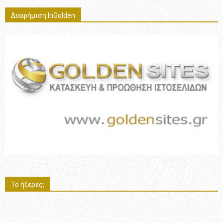
Διαφήμιση InGolden
Το ήξερες;