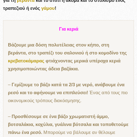
για τη
βεράντα
και το σπίτι ή ακόμα και το στολισμό ενός
τραπεζιού ή ενός
γάμου
!
Για κεριά
Βάζουμε μια δόση πολυτέλειας στον κήπο, στη
βεράντα, στο τραπέζι του σαλονιού ή στο κομοδίνο της
κρεβατοκάμαρας
φτιάχνοντας μερικά υπέροχα κεριά
χρησιμοποιώντας άδεια βαζάκια.
–
Γεμίζουμε το βάζο κατά τα 2/3 με νερό, ανάβουμε ένα
ρεσό και το αφήνουμε να επιπλεύσει!
Ένας από τους πιο
οικονομικούς τρόπους διακόσμησης.
–
Προσθέσουμε σε ένα βάζο χρωματιστή άμμο,
βοτσαλάκια, κοχύλια, γυάλινα βότσαλα και τοποθετούμε
πάνω ένα ρεσό.
Μπορούμε να βάλουμε αν θέλουμε