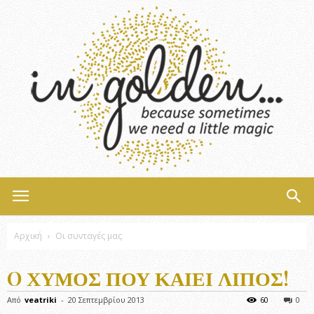
InGolden
Αρχική
Οι συνταγές μας
O ΧΥΜΌΣ ΠΟΥ ΚΑΊΕΙ ΛΊΠΟΣ!
Από
veatriki
-
20 Σεπτεμβρίου 2013
60
0