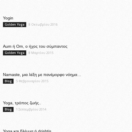
Yogin
8 Οκτωβρίου 2016
Golden Yoga
Aum ή Om, ο ήχος του σύμπαντος
8 Μαρτίου 2015
Golden Yoga
Namaste, μια λέξη με πανέμορφο νόημα…
5 Φεβρουαρίου 2015
Blog
Yoga, τρόπος ζωής..
1 Σεπτεμβρίου 2014
Blog
Yoga και βλέμμα ή drishtis