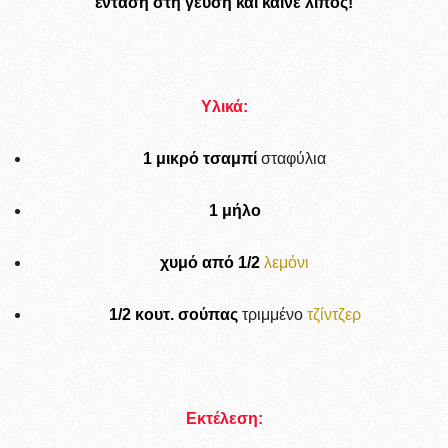
ένταση στη γεύση και καίνε λίπος!
Υλικά:
1 μικρό τσαμπί
σταφύλια
1 μήλο
χυμό από 1/2
λεμόνι
1/2 κoυτ. σούπας
τριμμένο
τζίντζερ
Εκτέλεση: