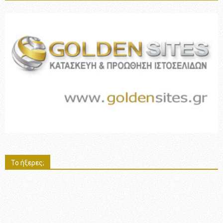
Το ήξερες;