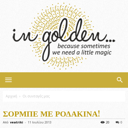
InGolden
Αρχική
Οι συνταγές μας
ΣΟΡΜΠΈ ΜΕ ΡΟΔΆΚΙΝΑ!
Από
veatriki
-
11 Ιουλίου 2013
20
0