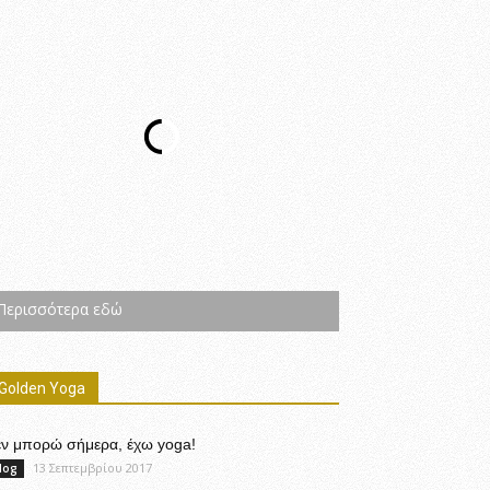
Περισσότερα εδώ
Golden Yoga
εν μπορώ σήμερα, έχω yoga!
13 Σεπτεμβρίου 2017
log