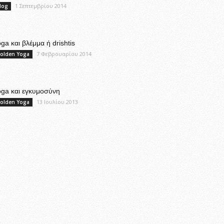
1 Σεπτεμβρίου 2014
log
ga και βλέμμα ή drishtis
7 Φεβρουαρίου 2014
olden Yoga
oga και εγκυμοσύνη
13 Ιουλίου 2013
olden Yoga