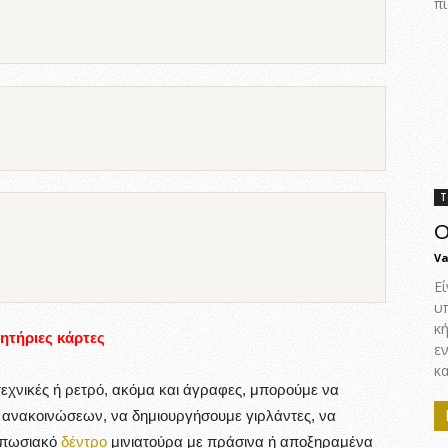
πι
Τ
Ο
Va
Εί
υ
κ
ητήριες κάρτες
ε
κα
ιτεχνικές ή ρετρό, ακόμα και άγραφες, μπορούμε να
κα ανακοινώσεων, να δημιουργήσουμε γιρλάντες, να
τυπωσιακό
δέντρο
μινιατούρα με πράσινα ή αποξηραμένα