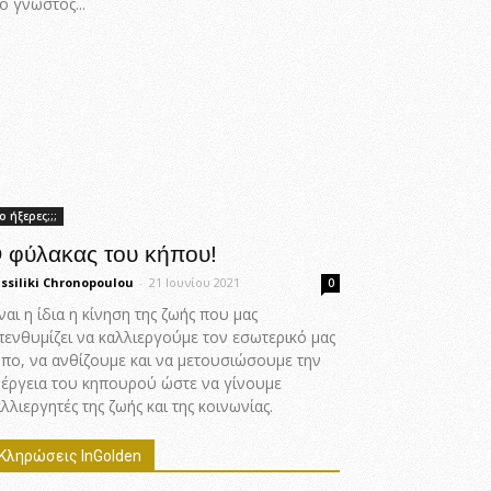
ο γνωστός...
ο ήξερες;;;
 φύλακας του κήπου!
ssiliki Chronopoulou
-
21 Ιουνίου 2021
0
ναι η ίδια η κίνηση της ζωής που μας
πενθυμίζει να καλλιεργούμε τον εσωτερικό μας
ήπο, να ανθίζουμε και να μετουσιώσουμε την
νέργεια του κηπουρού ώστε να γίνουμε
λλιεργητές της ζωής και της κοινωνίας.
Κληρώσεις InGolden