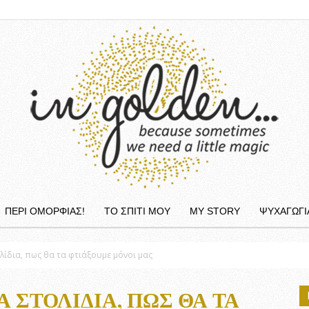
ΠΕΡΙ ΟΜΟΡΦΙΆΣ!
ΤΟ ΣΠΙΤΙ ΜΟΥ
MY STORY
ΨΥΧΑΓΩΓΙ
InGolden
λίδια, πως θα τα φτιάξουμε μόνοι μας
 ΣΤΟΛΊΔΙΑ, ΠΩΣ ΘΑ ΤΑ