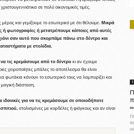
ριστουγεννιάτικα σε πολύ οικονομικές τιμές.
μέρος και γεμίζουμε το εσωτερικό με ότι θέλουμε.
Μικρά
ρτες ή φωτογραφίες ή μετατρέπουμε κάποιες από αυτές
 χιόνι σαν αυτό που σκορπάμε πάνω στο δέντρο και
καταστήματα με στολίδια.
να τις κρεμάσουμε από το δέντρο
κι αν έχουμε
ιες χειροποίητες μπάλες το αποτέλεσμα θα είναι
α φωτάκια κάνουν το εσωτερικό τους να λαμπυρίζει και
Τ
 μαγική διάσταση.
Π
π
ι ιδανικές για να τις κρεμάσουμε σε οποιοδήποτε
in
σπιτιού,
στολισμένες με κορδέλες ή φιόγκους και αν είναι
Πο
π
ν