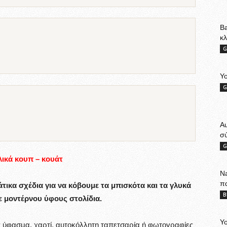
Ba
κ
G
Yo
G
A
σ
G
ικά κουπ – κουάτ
Na
π
άτικα σχέδια για να κόβουμε τα μπισκότα και τα γλυκά
B
 μοντέρνου ύφους στολίδια.
Yo
 ύφασμα, χαρτί, αυτοκόλλητη ταπετσαρία ή φωτογραφίες