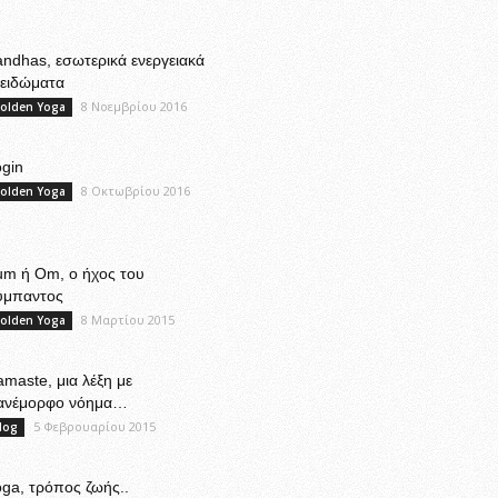
ndhas, εσωτερικά ενεργειακά
λειδώματα
8 Νοεμβρίου 2016
olden Yoga
gin
8 Οκτωβρίου 2016
olden Yoga
um ή Om, ο ήχος του
ύμπαντος
8 Μαρτίου 2015
olden Yoga
maste, μια λέξη με
ανέμορφο νόημα…
5 Φεβρουαρίου 2015
log
ga, τρόπος ζωής..