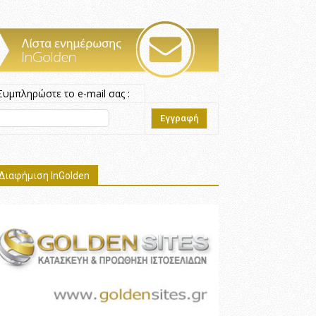
Συμπληρώστε το e-mail σας :
Διαφήμιση InGolden