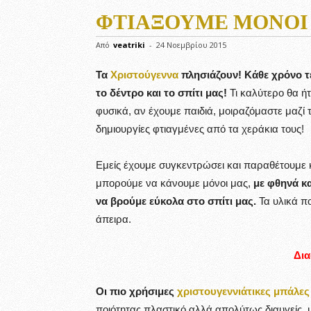
ΦΤΙΆΞΟΥΜΕ ΜΌΝΟΙ
Από
veatriki
-
24 Νοεμβρίου 2015
Τα
Χριστούγεννα
πλησιάζουν! Κάθε χρόνο τέ
το δέντρο και το σπίτι μας!
Τι καλύτερο θα ήτ
φυσικά, αν έχουμε παιδιά, μοιραζόμαστε μαζί τ
δημιουργίες φτιαγμένες από τα χεράκια τους!
Εμείς έχουμε συγκεντρώσει και παραθέτουμε κ
μπορούμε να κάνουμε μόνοι μας,
με φθηνά κ
να βρούμε εύκολα στο σπίτι μας.
Τα υλικά π
άπειρα.
Δια
Οι πιο χρήσιμες
χριστουγεννιάτικες μπάλες
ποιότητας πλαστικό αλλά απολύτως διαυγείς, 