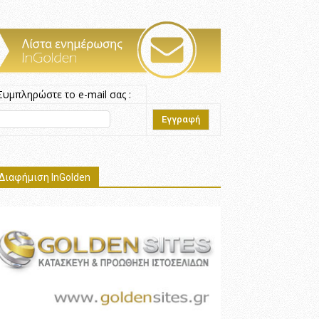
Συμπληρώστε το e-mail σας :
Διαφήμιση InGolden