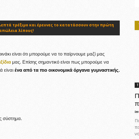
0 λεπτά τρέξιμο και έρευνες το κατατάσσουν στην πρώτη
 απώλεια λίπους!
νάκι είναι ότι μπορούμε να το παίρνουμε μαζί μας
ξίδια
μας. Επίσης σημαντικό είναι πως μπορούμε να
ά είναι
ένα από τα πιο οικονομικά όργανα γυμναστικής.
Τ
Π
π
in
ας σύστημα.
Πο
π
ν