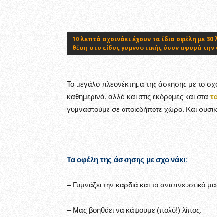
10 λεπτά σχοινάκι έχουν τα ίδια οφέλη με 3
θέση στο είδος γυμναστικής όσον αφορά την
Το μεγάλο πλεονέκτημα της άσκησης με το σχοι
καθημερινά, αλλά και στις εκδρομές και στα
τα
γυμναστούμε σε οποιοδήποτε χώρο. Και φυσικ
Τα οφέλη της άσκησης με σχοινάκι:
– Γυμνάζει την καρδιά και το αναπνευστικό μ
– Μας βοηθάει να κάψουμε (πολύ!) λίπος.