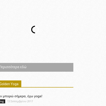
Περισσότερα εδώ
Golden Yoga
εν μπορώ σήμερα, έχω yoga!
13 Σεπτεμβρίου 2017
log