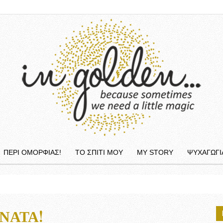
ΠΕΡΙ ΟΜΟΡΦΙΆΣ!
ΤΟ ΣΠΙΤΙ ΜΟΥ
MY STORY
ΨΥΧΑΓΩΓΙ
InGolden
ΝΑΤΆ!