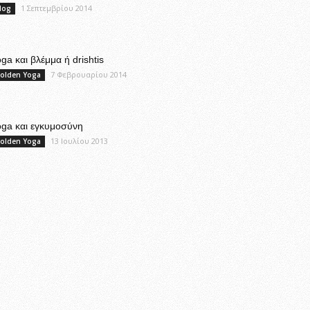
1 Σεπτεμβρίου 2014
log
ga και βλέμμα ή drishtis
7 Φεβρουαρίου 2014
olden Yoga
oga και εγκυμοσύνη
13 Ιουλίου 2013
olden Yoga