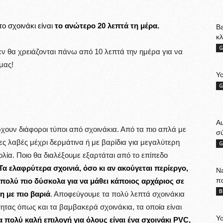
ο σχοινάκι είναι
το ανώτερο 20 λεπτά τη μέρα.
Ba
κ
G
εν θα χρειάζονται πάνω από 10 λεπτά την ημέρα για να
μας!
Yo
G
A
ουν διάφοροι τύποι από σχοινάκια. Από τα πιο απλά με
σ
ες λαβές μέχρι δερμάτινα ή με βαρίδια για μεγαλύτερη
G
λία. Ποιο θα διαλέξουμε εξαρτάται από το επίπεδο
Τα ελαφρύτερα σχοινιά, όσο κι αν ακούγεται περίεργο,
Na
π
ι πολύ πιο δύσκολα για να μάθει κάποιος αρχάριος σε
B
η με πιο βαριά
. Αποφεύγουμε τα πολύ λεπτά σχοινάκια
ητας όπως και τα βαμβακερά σχοινάκια, τα οποία είναι
Yo
α πολύ καλή επιλογή για όλους είναι ένα σχοινάκι PVC,