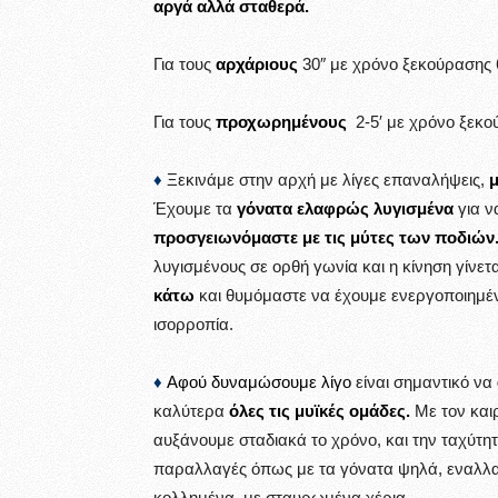
αργά αλλά σταθερά.
Για τους
αρχάριους
30″ με χρόνο ξεκούρασης 6
Για τους
προχωρημένους
2-5′ με χρόνο ξεκο
♦
Ξεκινάμε στην αρχή με λίγες επαναλήψεις,
μ
Έχουμε τα
γόνατα ελαφρώς λυγισμένα
για ν
προσγειωνόμαστε με τις μύτες των ποδιών
λυγισμένους σε ορθή γωνία και η κίνηση γίνετ
κάτω
και θυμόμαστε να έχουμε ενεργοποιημένο
ισορροπία.
♦
Αφού δυναμώσουμε λίγο
είναι σημαντικό να
καλύτερα
όλες τις μυϊκές ομάδες.
Με τον και
αυξάνουμε σταδιακά το χρόνο, και την ταχύτη
παραλλαγές όπως με τα γόνατα ψηλά, εναλλαγ
κολλημένα, με σταυρωμένα χέρια….