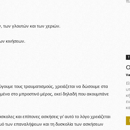
πι
, των γλουτών και των χεριών.
των κινήσεων.
Τ
Ο
Va
Εί
γουμε τους τραυματισμούς, χρειάζεται να δώσουμε στα
υ
υμένα στο μπροστινό μέρος, εκεί δηλαδή που ακουμπάνε
κ
ε
κα
ύσκολες και επίπονες ασκήσεις γι’ αυτό το λόγο χρειάζεται
θμό των επαναλήψεων και τη δυσκολία των ασκήσεων