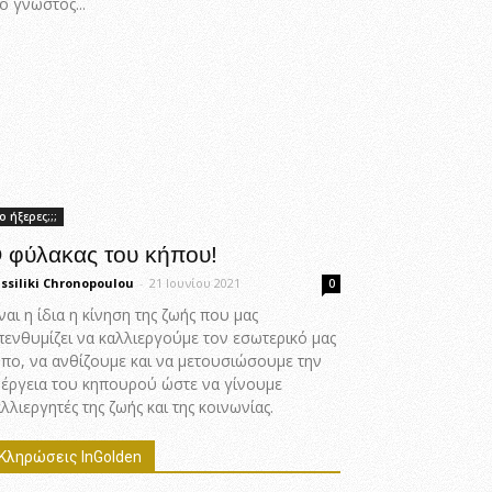
ο γνωστός...
ο ήξερες;;;
 φύλακας του κήπου!
ssiliki Chronopoulou
-
21 Ιουνίου 2021
0
ναι η ίδια η κίνηση της ζωής που μας
πενθυμίζει να καλλιεργούμε τον εσωτερικό μας
ήπο, να ανθίζουμε και να μετουσιώσουμε την
νέργεια του κηπουρού ώστε να γίνουμε
λλιεργητές της ζωής και της κοινωνίας.
Κληρώσεις InGolden