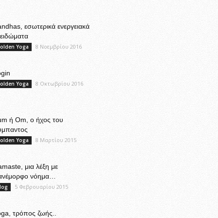
ndhas, εσωτερικά ενεργειακά
λειδώματα
8 Νοεμβρίου 2016
olden Yoga
gin
8 Οκτωβρίου 2016
olden Yoga
um ή Om, ο ήχος του
ύμπαντος
8 Μαρτίου 2015
olden Yoga
maste, μια λέξη με
ανέμορφο νόημα…
5 Φεβρουαρίου 2015
log
ga, τρόπος ζωής..