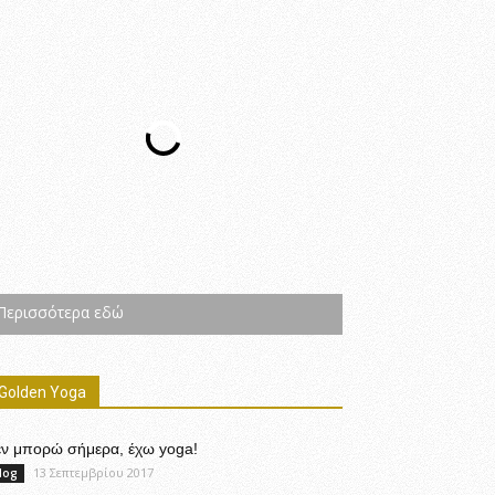
Περισσότερα εδώ
Golden Yoga
εν μπορώ σήμερα, έχω yoga!
13 Σεπτεμβρίου 2017
log