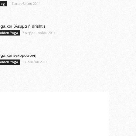
1 Σεπτεμβρίου 2014
log
ga και βλέμμα ή drishtis
7 Φεβρουαρίου 2014
olden Yoga
oga και εγκυμοσύνη
13 Ιουλίου 2013
olden Yoga