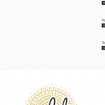
B
Yo
G
Y
G