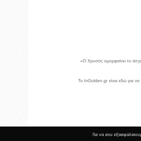
«Ο Χρυσός ομορφαίνει το άσχη
Το InGolden.gr είναι εδώ για να
Για να σου εξασφαλίσουμ
© 2017 INGOLDEN.GR - HOSTING & CREATE BY
Κατασ