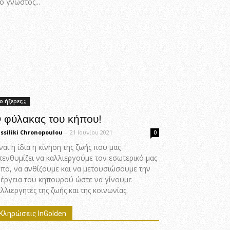
ο γνωστός...
ο ήξερες;;;
 φύλακας του κήπου!
ssiliki Chronopoulou
-
21 Ιουνίου 2021
0
ναι η ίδια η κίνηση της ζωής που μας
πενθυμίζει να καλλιεργούμε τον εσωτερικό μας
ήπο, να ανθίζουμε και να μετουσιώσουμε την
νέργεια του κηπουρού ώστε να γίνουμε
λλιεργητές της ζωής και της κοινωνίας.
Κληρώσεις InGolden