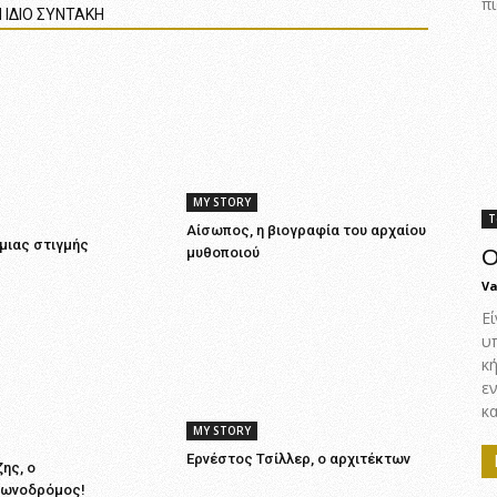
πι
 ΙΔΙΟ ΣΥΝΤΑΚΗ
MY STORY
Τ
Αίσωπος, η βιογραφία του αρχαίου
 μιας στιγμής
μυθοποιού
Ο
Va
Εί
υ
κ
ε
κα
MY STORY
Ερνέστος Τσίλλερ, ο αρχιτέκτων
ης, ο
ωνοδρόμος!