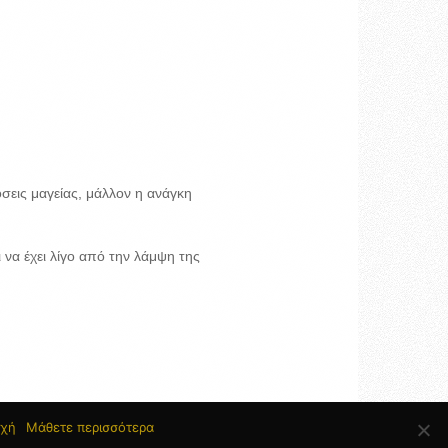
σεις μαγείας, μάλλον η ανάγκη
ι να έχει λίγο από την λάμψη της
χή
Μάθετε περισσότερα
H Ομάδα του ingolden.gr
Όροι Χρήσης
Επικοινωνία