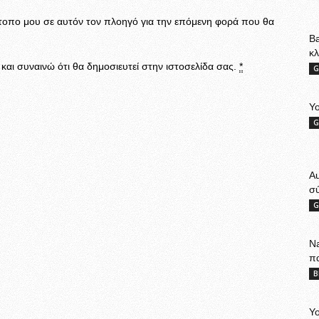
ότοπο μου σε αυτόν τον πλοηγό για την επόμενη φορά που θα
Ba
κ
αι συναινώ ότι θα δημοσιευτεί στην ιστοσελίδα σας.
*
G
Yo
G
A
σ
G
Na
π
B
Yo