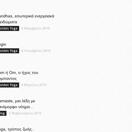
ndhas, εσωτερικά ενεργειακά
λειδώματα
8 Νοεμβρίου 2016
olden Yoga
gin
8 Οκτωβρίου 2016
olden Yoga
um ή Om, ο ήχος του
ύμπαντος
8 Μαρτίου 2015
olden Yoga
maste, μια λέξη με
ανέμορφο νόημα…
5 Φεβρουαρίου 2015
log
ga, τρόπος ζωής..