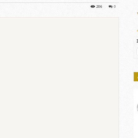
206
0