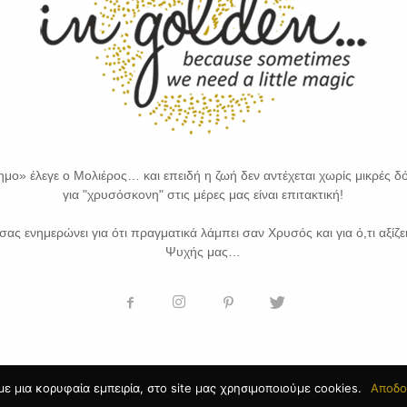
μο» έλεγε ο Μολιέρος… και επειδή η ζωή δεν αντέχεται χωρίς μικρές δό
για "χρυσόσκονη" στις μέρες μας είναι επιτακτική!
 σας ενημερώνει για ότι πραγματικά λάμπει σαν Χρυσός και για ό,τι αξίζε
Ψυχής μας…
ε μια κορυφαία εμπειρία, στο site μας χρησιμοποιούμε cookies.
Αποδο
κευή Ιστοσελίδων
by Goldensites
Αρχική
About us