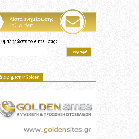
Συμπληρώστε το e-mail σας :
Διαφήμιση InGolden