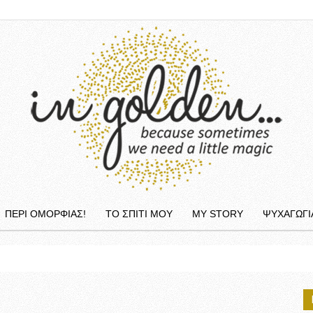
ΠΕΡΙ ΟΜΟΡΦΙΆΣ!
ΤΟ ΣΠΙΤΙ ΜΟΥ
MY STORY
ΨΥΧΑΓΩΓΙ
InGolden