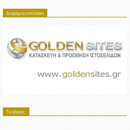
Διαφήμιση InGolden
Το ήξερες;