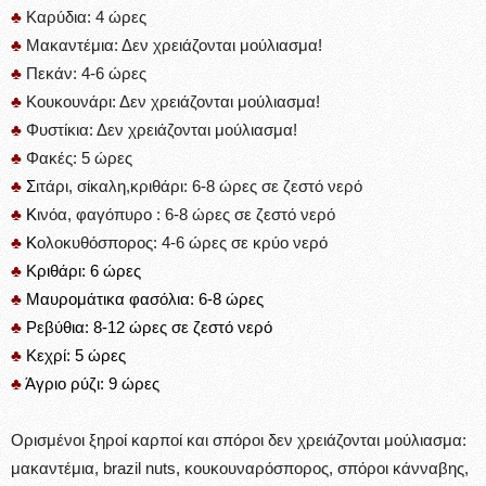
♣
Καρύδια: 4 ώρες
♣
Μακαντέμια: Δεν χρειάζονται μούλιασμα!
♣
Πεκάν: 4-6 ώρες
♣
Κουκουνάρι: Δεν χρειάζονται μούλιασμα!
♣
Φυστίκια: Δεν χρειάζονται μούλιασμα!
♣
Φακές: 5 ώρες
♣
Σ
ιτάρι, σίκαλη,κριθάρι: 6-8 ώρες σε ζεστό νερό
♣
Κ
ινόα, φαγόπυρο : 6-8 ώρες σε ζεστό νερό
♣
Κ
ολοκυθόσπορος: 4-6 ώρες σε κρύο νερό
♣
Κριθάρι: 6 ώρες
♣
Μαυρομάτικα φασόλια: 6-8 ώρες
♣
Ρεβύθια: 8-12 ώρες σε ζεστό νερό
♣
Κεχρί: 5 ώρες
♣
Άγριο ρύζι: 9 ώρες
Ορισμένοι ξηροί καρποί και σπόροι δεν χρειάζονται μούλιασμα:
μακαντέμια, brazil nuts, κουκουναρόσπορος, σπόροι κάνναβης,