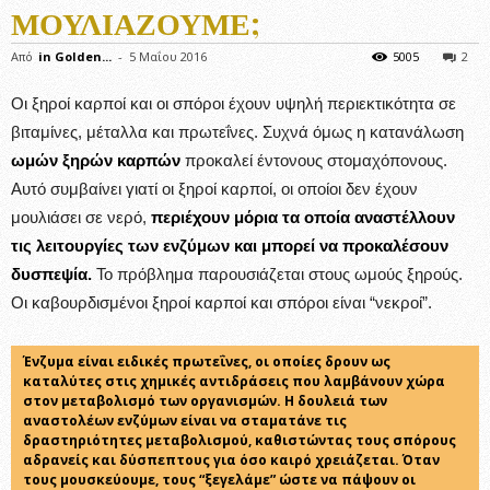
ΜΟΥΛΙΆΖΟΥΜΕ;
Από
in Golden...
-
5 Μαΐου 2016
5005
2
Οι ξηροί καρποί και οι σπόροι έχουν υψηλή περιεκτικότητα σε
βιταμίνες, μέταλλα και πρωτεΐνες. Συχνά όμως η κατανάλωση
ωμών ξηρών καρπών
προκαλεί έντονους στομαχόπονους.
Αυτό συμβαίνει γιατί οι ξηροί καρποί, οι οποίοι δεν έχουν
μουλιάσει σε νερό,
περιέχουν μόρια τα οποία αναστέλλουν
τις λειτουργίες των ενζύμων και μπορεί να προκαλέσουν
δυσπεψία.
Το πρόβλημα παρουσιάζεται στους ωμούς ξηρούς.
Οι καβουρδισμένοι ξηροί καρποί και σπόροι είναι “νεκροί”.
Ένζυμα είναι ειδικές πρωτεΐνες, οι οποίες δρουν ως
καταλύτες στις χημικές αντιδράσεις που λαμβάνουν χώρα
στον μεταβολισμό των οργανισμών. Η δουλειά των
αναστολέων ενζύμων είναι να σταματάνε τις
δραστηριότητες μεταβολισμού, καθιστώντας τους σπόρους
αδρανείς και δύσπεπτους για όσο καιρό χρειάζεται. Όταν
τους μουσκεύουμε, τους “ξεγελάμε” ώστε να πάψουν οι