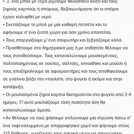
• Σ’ ένα μπολ με νερό ρίχνουμε θαλασσινό αλάτι και τους
ξηρούς καρπούς ή σπόρους. Βεβαιωνόμαστε ότι οι σπόροι
έχουν καλυφθεί με νερό.
• Σκεπάζουμε το μπολ με μία καθαρή πετσέτα και το
αφήνουμε σ’ ένα ζεστό χώρο για όσο χρόνο απαιτείται.
• Τους σταργγίζουμε μ’ ένα σουρωτήρι και ξεβγάζουμε καλά.
• Προσθέτουμε στα δημητριακά μας ή με οτιδήποτε θέλουμε να
τους συνοδεύσουμε. Τους καταναλώνουμε μουσκεμένους,
πολτοποιημένους σε σούπες, σάλτσες, smoothies και μούσλι ή
τους αποξηραίνουμε σε αφυγραντήρες και τους αποθηκεύουμε
σε γυάλινα βάζα στο ντουλάπι, στο ψυγείο ή ακόμα και στην
κατάψυξη.
• Οι μουλιασμένοι ξηροί καρποί διατηρούνται στο ψυγείο από 2-4
ημέρες. Γι’ αυτό μουλιάζουμε τόση ποσότητα όση θα
καταναλώσουμε άμεσα.
• Αν θέλουμε να τους ψήσουμε απλώνουμε μια στρώση πάνω σ’
ένα ταψί καλυμμένο με απορροφητικό χαρτί και ψήνουμε στους
115 βαθμούς, γυρίζοντας τους τακτικά μέχρι να στεγνώσουν