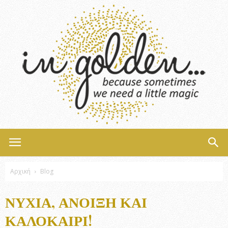
InGolden
Αρχική
Blog
ΝΎΧΙΑ, ΆΝΟΙΞΗ ΚΑΙ
ΚΑΛΟΚΑΊΡΙ!