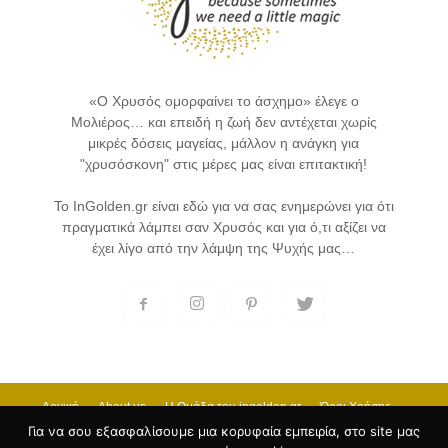
«Ο Χρυσός ομορφαίνει το άσχημο» έλεγε ο
Μολιέρος… και επειδή η ζωή δεν αντέχεται χωρίς
μικρές δόσεις μαγείας, μάλλον η ανάγκη για
"χρυσόσκονη" στις μέρες μας είναι επιτακτική!
Το InGolden.gr είναι εδώ για να σας ενημερώνει για ότι
πραγματικά λάμπει σαν Χρυσός και για ό,τι αξίζει να
έχει λίγο από την λάμψη της Ψυχής μας…
Αρχική
About us
H Ομάδα του ingolden.gr
Όροι Χρήσης
Επικοινωνία
Για να σου εξασφαλίσουμε μια κορυφαία εμπειρία, στο site μας