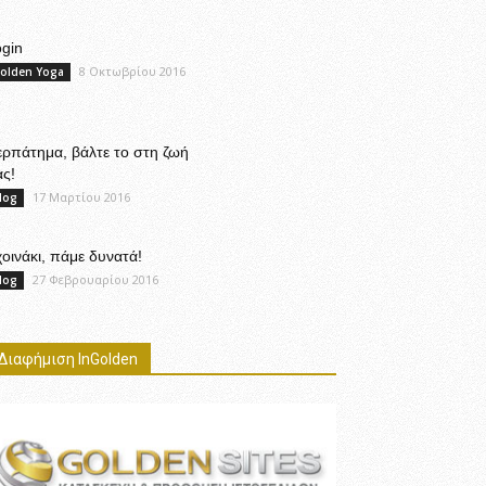
gin
8 Οκτωβρίου 2016
olden Yoga
ρπάτημα, βάλτε το στη ζωή
ς!
17 Μαρτίου 2016
log
οινάκι, πάμε δυνατά!
27 Φεβρουαρίου 2016
log
Διαφήμιση InGolden