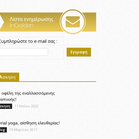
Συμπληρώστε το e-mail σας :
Άσκηση
α οφέλη της εναλλασσόμενης
ναπνοής!
11 Μαΐου 2022
σκηση
rial yoga, αίσθηση ελευθερίας!
15 Μαρτίου 2017
log