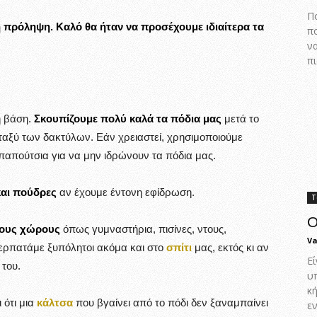
Πο
 η πρόληψη. Καλό θα ήταν να προσέχουμε ιδιαίτερα τα
π
ν
πι
ή βάση.
Σκουπίζουμε πολύ καλά τα πόδια μας
μετά το
εταξύ των δακτύλων. Εάν χρειαστεί, χρησιμοποιούμε
παπούτσια για να μην ιδρώνουν τα πόδια μας.
και πούδρες
αν έχουμε έντονη εφίδρωση.
Τ
Ο
τους χώρους
όπως γυμναστήρια, πισίνες, ντους,
Va
ερπατάμε ξυπόλητοι ακόμα και στο
σπίτι
μας, εκτός κι αν
Εί
 του.
υ
κ
 ότι μια
κάλτσα
που βγαίνει από το πόδι δεν ξαναμπαίνει
ε