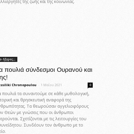
λλιεργητές της ζωής και της κοινωνίας.
ο ήξερες;;;
α πουλιά σύνδεσμοι Ουρανού και
ης!
ssiliki Chronopoulou
-
1 Μαΐου 2021
0
α πουλιά τα συναντούμε σε κάθε μυθολογική,
τορική και θρησκευτική αναφορά της
νθρωπότητας. Τα θεωρούσαν αγγελιοφόρους
ων Θεών με γνώσεις που οι άνθρωποι
ερούνται. Σχετίζονται με τις λειτουργίες του
συνείδητου. Συνδέουν τον άνθρωπο με το
ίο.