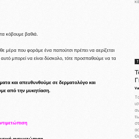
κα
 τα κόβουμε βαθιά.
θε μέρα που φοράμε ένα παπούτσι πρέπει να αερίζεται
 αυτό μπορεί να είναι δύσκολο, τότε προσπαθούμε να τα
Τ
Τ
Γ
ατα και απευθυνθούμε σε δερματολόγο και
Va
με από την μυκητίαση.
Τ
ισ
α
τ
ντιμετώπιση
στ
α
Θε
υτική αντιμετώπιση