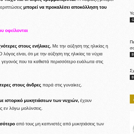
περιπτώσεις
μπορεί να προκαλέσει αποκόλληση του
Yo
G
υ οφείλονται
Πε
χνότερες στους ενήλικες.
Με την αύξηση της ηλικίας η
σα
όγος είναι, ότι με την αύξηση της ηλικίας τα νύχια
B
, γεγονός που τα καθιστά περισσότερο ευάλωτα στις
Σχ
B
ότερες στους άνδρες
παρά στις γυναίκες.
με ιστορικό μυκητιάσεων των νυχιών,
έχουν
ς εν λόγω μολύνσεις.
σσότερο
από τους μη καπνιστές από μυκητιάσεις των