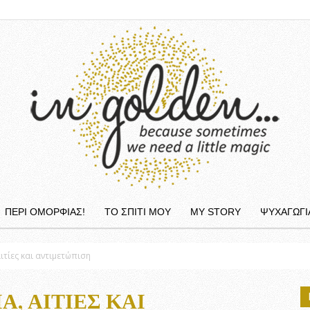
ΠΕΡΙ ΟΜΟΡΦΙΆΣ!
ΤΟ ΣΠΙΤΙ ΜΟΥ
MY STORY
ΨΥΧΑΓΩΓΙ
InGolden
ιτίες και αντιμετώπιση
, ΑΙΤΊΕΣ ΚΑΙ