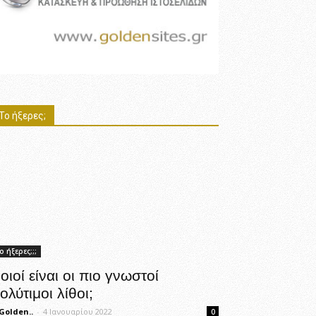
Το ήξερες;
ο ήξερες;;;
οιοί είναι οι πιο γνωστοί
ολύτιμοι λίθοι;
Golden..
-
4 Ιανουαρίου 2022
0