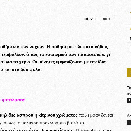
5310
0
παθήσεων των νυχιών. Η πάθηση οφείλεται συνήθως
 περιβάλλον, όπως το εσωτερικό των παπουτσιών, γι’
ί για τα χέρια. Οι μύκητες εμφανίζονται με την ίδια
α και στα δύο φύλα.
Τ
α
Συμπτώματα
Ά
 κηλίδες άσπρου ή κίτρινου χρώματος
που εμφανίζονται
Ae
B
 εγκαίρως, η μόλυνση προχωρά πιο βαθιά και
ρό-παχύ και οι άκρες
θρυμματίζονται
.
Η λοίμωξη μπορεί