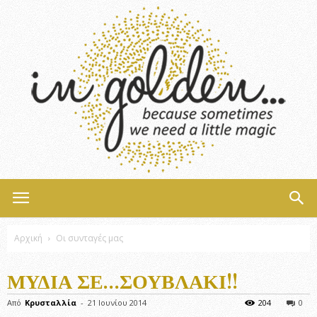
InGolden
Αρχική
Οι συνταγές μας
ΜΎΔΙΑ ΣΕ…ΣΟΥΒΛΆΚΙ!!
Από
Κρυσταλλία
-
21 Ιουνίου 2014
204
0