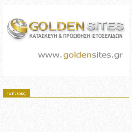
Το ήξερες;