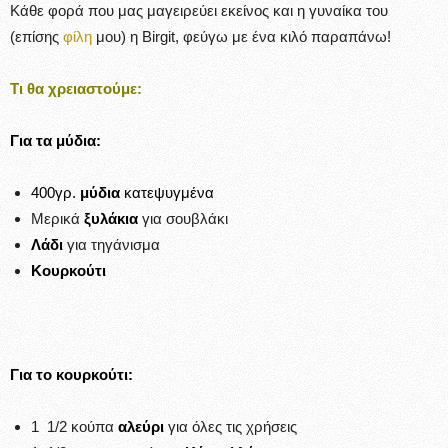
Κάθε φορά που μας μαγειρεύει εκείνος και η γυναίκα του
(επίσης
φίλη
μου) η Birgit, φεύγω με ένα κιλό παραπάνω!
Τι θα χρειαστούμε:
Για τα μύδια:
400γρ.
μύδια
κατεψυγμένα
Μερικά
ξυλάκια
για σουβλάκι
Λάδι
για τηγάνισμα
Κουρκούτι
Για το κουρκούτι:
1 1/2 κούπα
αλεύρι
για όλες τις χρήσεις