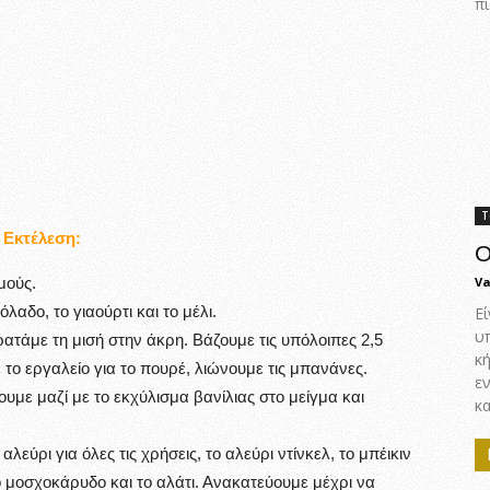
πι
Τ
Εκτέλεση:
Ο
μούς.
Va
αδο, το γιαούρτι και το μέλι.
Εί
υ
ατάμε τη μισή στην άκρη. Βάζουμε τις υπόλοιπες 2,5
κ
 το εργαλείο για το πουρέ, λιώνουμε τις μπανάνες.
ε
με μαζί με το εκχύλισμα βανίλιας στο μείγμα και
κα
εύρι για όλες τις χρήσεις, το αλεύρι ντίνκελ, το μπέικιν
ο μοσχοκάρυδο και το αλάτι. Ανακατεύουμε μέχρι να