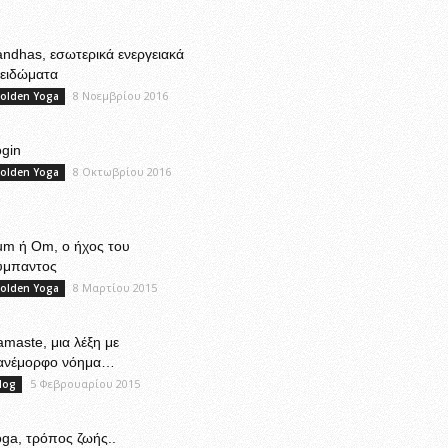
ndhas, εσωτερικά ενεργειακά
λειδώματα
8 Νοεμβρίου 2016
olden Yoga
gin
8 Οκτωβρίου 2016
olden Yoga
um ή Om, ο ήχος του
ύμπαντος
8 Μαρτίου 2015
olden Yoga
maste, μια λέξη με
ανέμορφο νόημα…
5 Φεβρουαρίου 2015
log
ga, τρόπος ζωής..