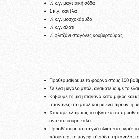
½ κ.γ. μαγειρική σόδα
1 κ.γ. κανέλα
¼ κ.γ. μοσχοκάρυδο
¼ κ.γ. αλάτι
½ φλιτζάνι σταγόνες κουβερτούρας
Προθερμαίνουμε το φούρνο στους 190 βαθ
Σε ένα μεγάλο μπολ, ανακατεύουμε το ελαιόλ
Κόβουμε τη μία μπανάνα κατα μήκος και κρ
μπανάνες στο μπολ και με ένα πιρούνι ή με
Χτυπάμε ελαφρώς τα αβγά και τα προσθέτου
ανακατεύουμε καλά.
Προσθέτουμε τα στεγνά υλικά στα υγρά: το αλ
πάουντερ, τη μαγειρική σόδα, τη κανέλα, τ