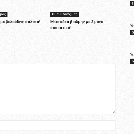
B
 μας
Οι συνταγές μας
με βελούδινη σάλτσα!
Μπισκότα βρώμης με 3 μόνο
Yo
συστατικά!
G
Y
G