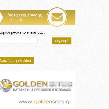
Συμπληρώστε το e-mail σας :
Διαφήμιση InGolden