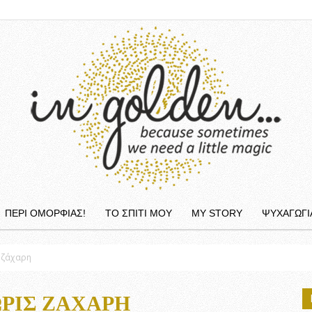
ΠΕΡΙ ΟΜΟΡΦΙΆΣ!
ΤΟ ΣΠΙΤΙ ΜΟΥ
MY STORY
ΨΥΧΑΓΩΓΙ
InGolden
 ζάχαρη
ΡΊΣ ΖΆΧΑΡΗ