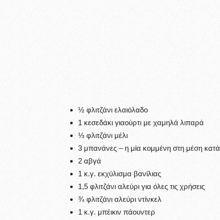
½ φλιτζάνι ελαιόλαδο
1 κεσεδάκι γιαούρτι με χαμηλά λιπαρά
⅓ φλιτζάνι μέλι
3 μπανάνες – η μία κομμένη στη μέση κατ
2 αβγά
1 κ.γ. εκχύλισμα βανίλιας
1,5 φλιτζάνι αλεύρι για όλες τις χρήσεις
¾ φλιτζάνι αλεύρι ντίνκελ
1 κ.γ. μπέικιν πάουντερ