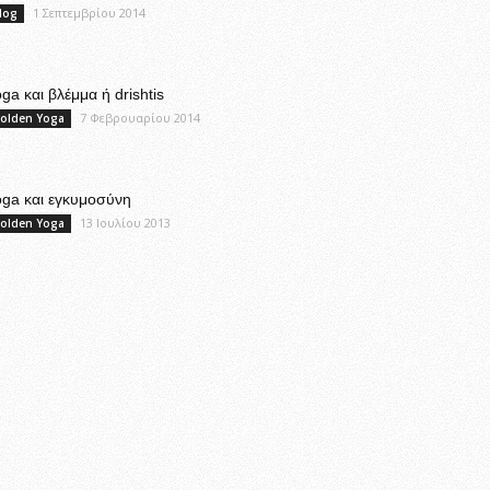
1 Σεπτεμβρίου 2014
log
ga και βλέμμα ή drishtis
7 Φεβρουαρίου 2014
olden Yoga
oga και εγκυμοσύνη
13 Ιουλίου 2013
olden Yoga