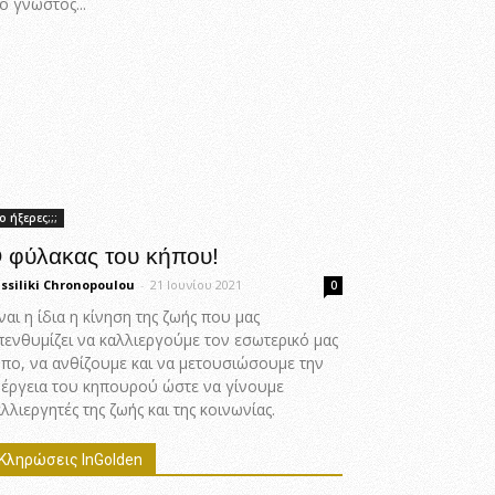
ο γνωστός...
ο ήξερες;;;
 φύλακας του κήπου!
ssiliki Chronopoulou
-
21 Ιουνίου 2021
0
ναι η ίδια η κίνηση της ζωής που μας
πενθυμίζει να καλλιεργούμε τον εσωτερικό μας
ήπο, να ανθίζουμε και να μετουσιώσουμε την
νέργεια του κηπουρού ώστε να γίνουμε
λλιεργητές της ζωής και της κοινωνίας.
Κληρώσεις InGolden