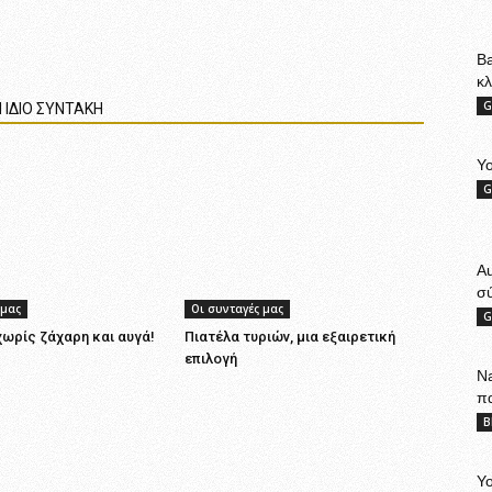
Ba
κ
G
 ΙΔΙΟ ΣΥΝΤΑΚΗ
Yo
G
A
σ
 μας
Οι συνταγές μας
G
ωρίς ζάχαρη και αυγά!
Πιατέλα τυριών, μια εξαιρετική
επιλογή
Na
π
B
Yo