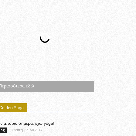
Περισσότερα εδώ
Golden Yoga
εν μπορώ σήμερα, έχω yoga!
13 Σεπτεμβρίου 2017
log