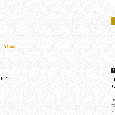
Υλικά:
Τ
ά μήκος
Π
π
in
Πο
π
ν