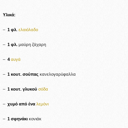
Υλικά:
–
1 φλ
.
ελαιόλαδο
–
1 φλ.
μαύρη ζάχαρη
–
4
αυγά
–
1 κουτ. σούπας
κανελογαρύφαλλα
–
1 κουτ. γλυκού
σόδα
–
χυμό από ένα
λεμόνι
–
1 σφηνάκι
κονιάκ