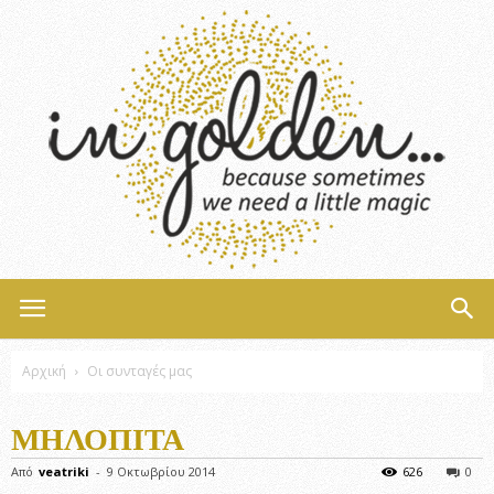
InGolden
Αρχική
Οι συνταγές μας
ΜΗΛΌΠΙΤΑ
Από
veatriki
-
9 Οκτωβρίου 2014
626
0