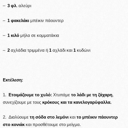
–
3 φλ
. αλεύρι
–
1 φακελάκι
μπέικιν πάουντερ
–
1 κιλό
μήλα σε κομματάκια
–
2
αχλάδια τριμμένα ή
1
αχλάδι και
1
κυδώνι
Εκτέλεση:
1.
Ετοιμάζουμε το χυλό:
Χτυπάμε
το λάδι με τη ζάχαρη
,
συνεχίζουμε με τους
κρόκους και τα κανελογαρύφαλλα.
2. Διαλύουμε
τη σόδα στο λεμόνι
και
το μπέικιν πάουντερ
στο κονιάκ
και προσθέτουμε στο μείγμα.