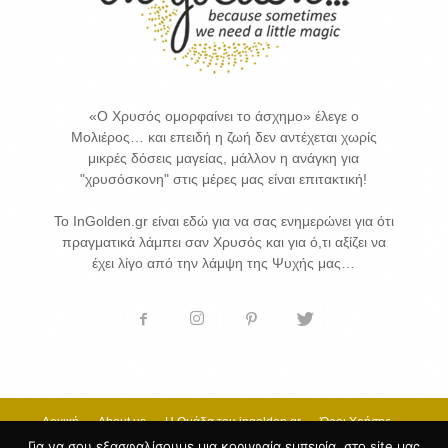
«Ο Χρυσός ομορφαίνει το άσχημο» έλεγε ο
Μολιέρος… και επειδή η ζωή δεν αντέχεται χωρίς
μικρές δόσεις μαγείας, μάλλον η ανάγκη για
"χρυσόσκονη" στις μέρες μας είναι επιτακτική!
Το InGolden.gr είναι εδώ για να σας ενημερώνει για ότι
πραγματικά λάμπει σαν Χρυσός και για ό,τι αξίζει να
έχει λίγο από την λάμψη της Ψυχής μας…
Αρχική
About us
H Ομάδα του ingolden.gr
Όροι Χρήσης
Επικοινωνία
Για να σου εξασφαλίσουμε μια κορυφαία εμπειρία, στο site μας