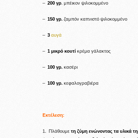
–
200 γρ
. μπέικον ψιλοκομμένο
–
150 γρ.
ζαμπόν καπνιστό ψιλοκομμένο
–
3
αυγά
–
1 μικρό κουτί
κρέμα γάλακτος
–
100 γρ.
κασέρι
–
100 γρ.
κεφαλογραβιέρα
Εκτέλεση:
1. Πλάθουμε
τη ζύμη ενώνοντας τα υλικά τη