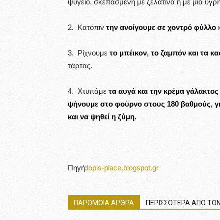
ψυγείο, σκεπασμένη με ζελατίνα ή με μία υγρ
2. Κατόπιν
την ανοίγουμε σε χοντρό φύλλο
κ
3. Ρίχνουμε
το μπέικον, το ζαμπόν και τα κα
τάρτας.
4. Χτυπάμε
τα αυγά και την κρέμα γάλακτος
ψήνουμε στο φούρνο στους 180 βαθμούς, για
και να ψηθεί η ζύμη.
Πηγή:
lopis-place.blogspot.gr
ΠΑΡΟΜΟΙΑ ΑΡΘΡΑ
ΠΕΡΙΣΣΟΤΕΡΑ ΑΠΟ ΤΟΝ