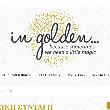
ΠΕΡΙ ΟΜΟΡΦΙΆΣ!
ΤΟ ΣΠΙΤΙ ΜΟΥ
MY STORY
ΨΥΧΑΓΩΓΙ
InGolden
 συνταγή
ΣΙΚΉ ΣΥΝΤΑΓΉ