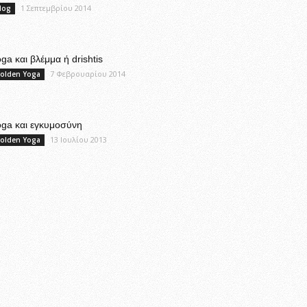
1 Σεπτεμβρίου 2014
log
ga και βλέμμα ή drishtis
7 Φεβρουαρίου 2014
olden Yoga
oga και εγκυμοσύνη
13 Ιουλίου 2013
olden Yoga