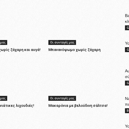
Ba
κ
G
 μας
Οι συνταγές μας
Yo
ωρίς ζάχαρη και αυγά!
Μπανανόψωμο χωρίς ζάχαρη
G
A
σ
G
 μας
Οι συνταγές μας
Na
π
νιάτικες λιχουδιές!
Μακαρόνια με βελούδινη σάλτσα!
B
Yo