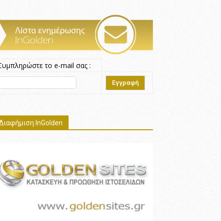
Συμπληρώστε το e-mail σας :
Διαφήμιση InGolden