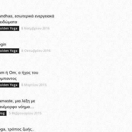
ndhas, εσωτερικά ενεργειακά
λειδώματα
8 Νοεμβρίου 2016
olden Yoga
gin
8 Οκτωβρίου 2016
olden Yoga
um ή Om, ο ήχος του
ύμπαντος
8 Μαρτίου 2015
olden Yoga
maste, μια λέξη με
ανέμορφο νόημα…
5 Φεβρουαρίου 2015
log
ga, τρόπος ζωής..