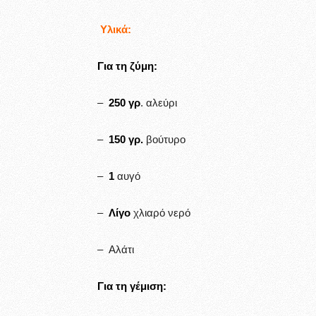
Υλικά:
Για τη ζύμη:
–
250 γρ
. αλεύρι
–
150 γρ.
βούτυρο
–
1
αυγό
–
Λίγο
χλιαρό νερό
– Αλάτι
Για τη γέμιση: