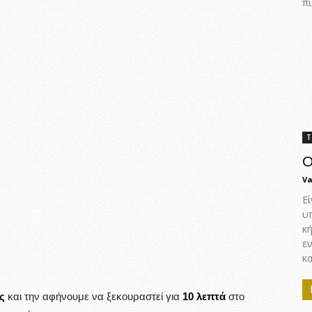
πι
Τ
Ο
Va
Εί
υ
κ
ε
κα
ς
και την αφήνουμε να ξεκουραστεί για
10 λεπτά
στο