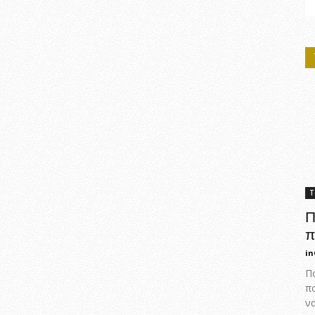
Τ
Π
π
in
Πο
π
ν