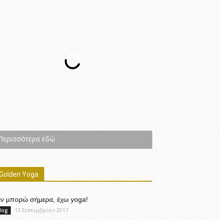
Περισσότερα εδώ
Golden Yoga
εν μπορώ σήμερα, έχω yoga!
13 Σεπτεμβρίου 2017
log