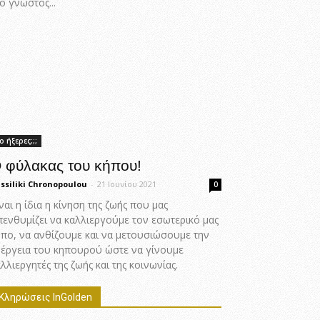
ο γνωστός...
ο ήξερες;;;
 φύλακας του κήπου!
ssiliki Chronopoulou
-
21 Ιουνίου 2021
0
ναι η ίδια η κίνηση της ζωής που μας
πενθυμίζει να καλλιεργούμε τον εσωτερικό μας
ήπο, να ανθίζουμε και να μετουσιώσουμε την
νέργεια του κηπουρού ώστε να γίνουμε
λλιεργητές της ζωής και της κοινωνίας.
Κληρώσεις InGolden