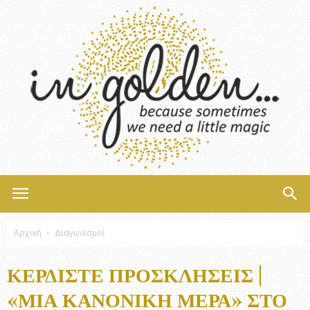
InGolden
Αρχική
Διαγωνισμοί
ΚΕΡΔΊΣΤΕ ΠΡΟΣΚΛΉΣΕΙΣ |
«ΜΙΑ ΚΑΝΟΝΙΚΉ ΜΈΡΑ» ΣΤΟ