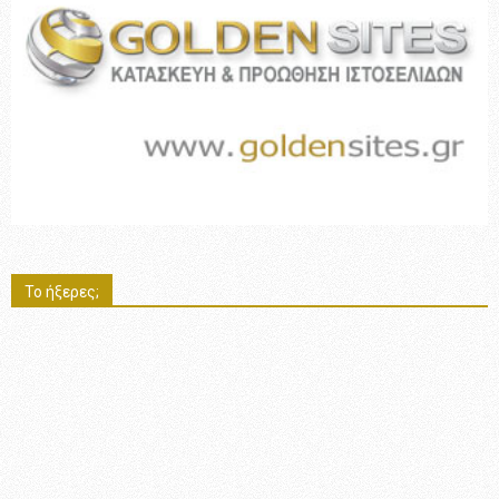
Το ήξερες;