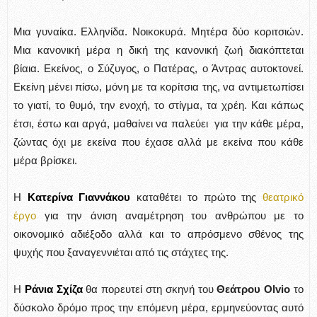
Μια γυναίκα. Ελληνίδα. Νοικοκυρά. Μητέρα δύο κοριτσιών.
Μια κανονική μέρα η δική της κανονική ζωή διακόπτεται
βίαια. Εκείνος, ο Σύζυγος, ο Πατέρας, ο Άντρας αυτοκτονεί.
Εκείνη μένει πίσω, μόνη με τα κορίτσια της, να αντιμετωπίσει
το γιατί, το θυμό, την ενοχή, το στίγμα, τα χρέη. Και κάπως
έτσι, έστω και αργά, μαθαίνει να παλεύει για την κάθε μέρα,
ζώντας όχι με εκείνα που έχασε αλλά με εκείνα που κάθε
μέρα βρίσκει.
Η
Κατερίνα Γιαννάκου
καταθέτει το πρώτο της
θεατρικό
έργο
για την άνιση αναμέτρηση του ανθρώπου με το
οικονομικό αδιέξοδο αλλά και το απρόσμενο σθένος της
ψυχής που ξαναγεννιέται από τις στάχτες της.
Η
Ράνια Σχίζα
θα πορευτεί στη σκηνή του
Θεάτρου Olvio
το
δύσκολο δρόμο προς την επόμενη μέρα, ερμηνεύοντας αυτό