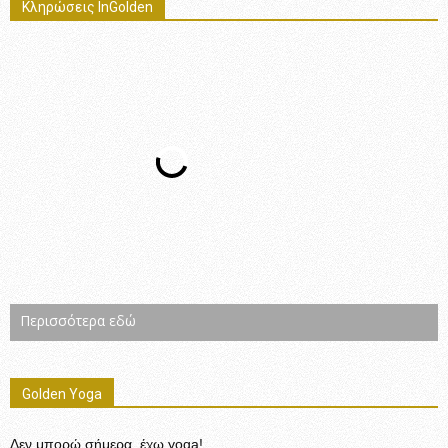
Κληρώσεις InGolden
Περισσότερα εδώ
Golden Yoga
Δεν μπορώ σήμερα, έχω yoga!