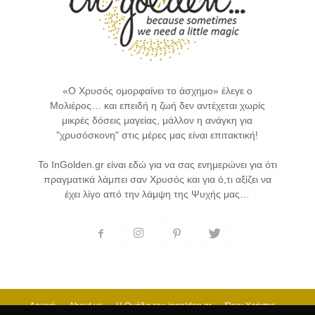
«Ο Χρυσός ομορφαίνει το άσχημο» έλεγε ο
Μολιέρος… και επειδή η ζωή δεν αντέχεται χωρίς
μικρές δόσεις μαγείας, μάλλον η ανάγκη για
"χρυσόσκονη" στις μέρες μας είναι επιτακτική!
Το InGolden.gr είναι εδώ για να σας ενημερώνει για ότι
πραγματικά λάμπει σαν Χρυσός και για ό,τι αξίζει να
έχει λίγο από την λάμψη της Ψυχής μας…
Αρχική
About us
H Ομάδα του ingolden.gr
Όροι Χρήσης