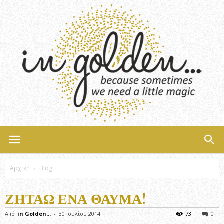
InGolden
Αρχική
Blog
ΖΗΤΆΩ ΈΝΑ ΘΑΎΜΑ!
Από
in Golden...
-
30 Ιουλίου 2014
73
0