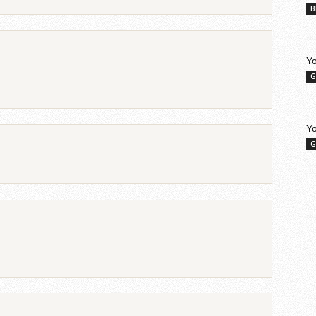
B
Yo
G
Y
G