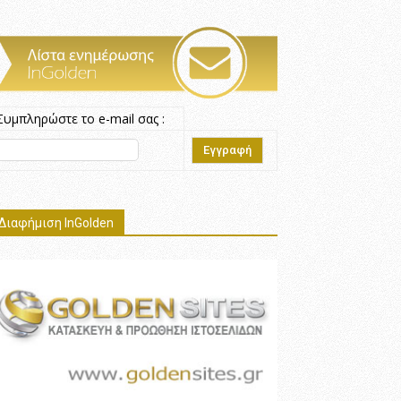
Συμπληρώστε το e-mail σας :
Διαφήμιση InGolden