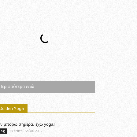
Περισσότερα εδώ
Golden Yoga
εν μπορώ σήμερα, έχω yoga!
13 Σεπτεμβρίου 2017
log