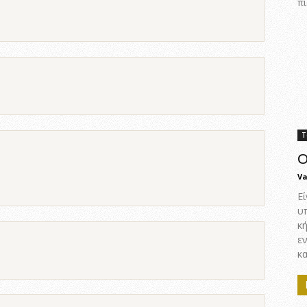
πι
Τ
Ο
Va
Εί
υ
κ
ε
κα