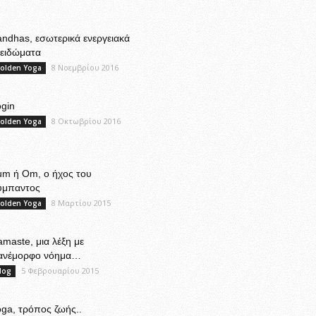
ndhas, εσωτερικά ενεργειακά
λειδώματα
8 Νοεμβρίου 2016
olden Yoga
gin
8 Οκτωβρίου 2016
olden Yoga
um ή Om, ο ήχος του
ύμπαντος
8 Μαρτίου 2015
olden Yoga
maste, μια λέξη με
ανέμορφο νόημα…
5 Φεβρουαρίου 2015
log
ga, τρόπος ζωής..