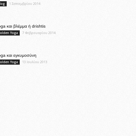
1 Σεπτεμβρίου 2014
log
ga και βλέμμα ή drishtis
7 Φεβρουαρίου 2014
olden Yoga
oga και εγκυμοσύνη
13 Ιουλίου 2013
olden Yoga