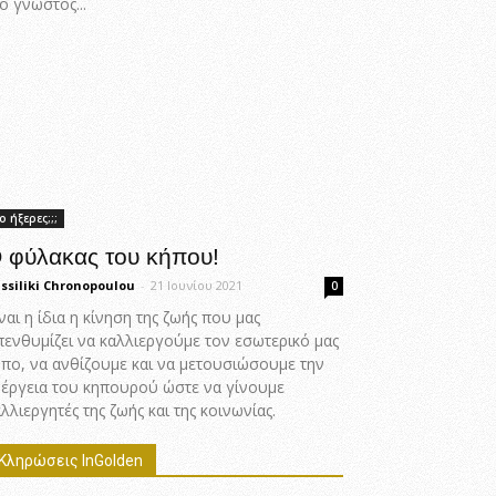
ο γνωστός...
ο ήξερες;;;
 φύλακας του κήπου!
ssiliki Chronopoulou
-
21 Ιουνίου 2021
0
ναι η ίδια η κίνηση της ζωής που μας
πενθυμίζει να καλλιεργούμε τον εσωτερικό μας
ήπο, να ανθίζουμε και να μετουσιώσουμε την
νέργεια του κηπουρού ώστε να γίνουμε
λλιεργητές της ζωής και της κοινωνίας.
Κληρώσεις InGolden