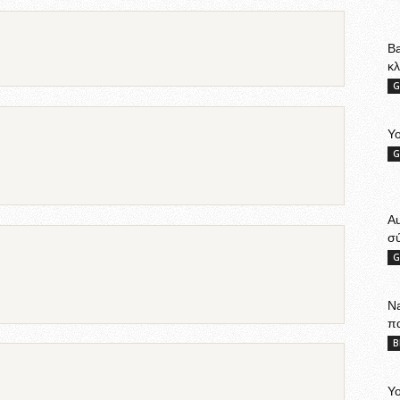
Ba
κ
G
Yo
G
A
σ
G
Na
π
B
Yo