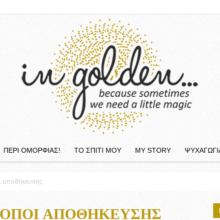
ΠΕΡΙ ΟΜΟΡΦΙΆΣ!
ΤΟ ΣΠΙΤΙ ΜΟΥ
MY STORY
ΨΥΧΑΓΩΓΙ
InGolden
οι αποθήκευσης
ΤΡΌΠΟΙ ΑΠΟΘΉΚΕΥΣΗΣ