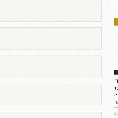
Τ
Π
π
in
Πο
π
ν