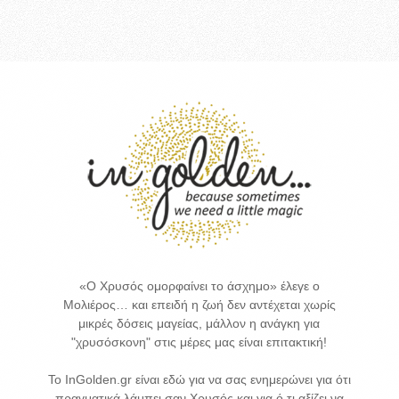
«Ο Χρυσός ομορφαίνει το άσχημο» έλεγε ο
Μολιέρος… και επειδή η ζωή δεν αντέχεται χωρίς
μικρές δόσεις μαγείας, μάλλον η ανάγκη για
"χρυσόσκονη" στις μέρες μας είναι επιτακτική!
Το InGolden.gr είναι εδώ για να σας ενημερώνει για ότι
πραγματικά λάμπει σαν Χρυσός και για ό,τι αξίζει να