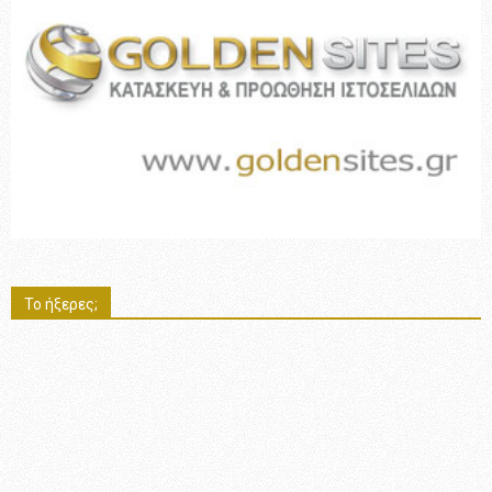
Το ήξερες;