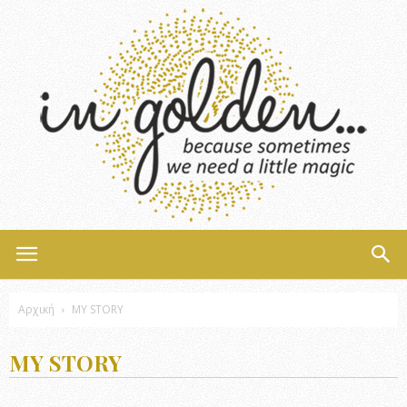
InGolden
Αρχική
MY STORY
MY STORY