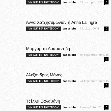
tasos.bbc
-
6 Ιανουαρίου 2015
"MY GLITTER NOTEBOOK"
0
Άννα Χατζησυμωνιάν ή Anna La Tigre
tasos.bbc
-
1 Ιουλίου 2014
"MY GLITTER NOTEBOOK"
0
Μαργαρίτα Αμαραντίδη
tasos.bbc
-
10 Φεβρουαρίου 2015
"MY GLITTER NOTEBOOK"
0
Αλέξανδρος Μάνος
tasos.bbc
-
24 Φεβρουαρίου 2015
"MY GLITTER NOTEBOOK"
0
Τζέλλα Βαλαβάνη
tasos.bbc
-
2 Δεκεμβρίου 2014
"MY GLITTER NOTEBOOK"
0