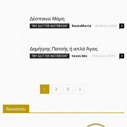
Δέσποινα Μάρη
KoutsMaria
-
28 Μαΐου 2020
"MY GLITTER NOTEBOOK"
0
Δημήτρης Πατσής ή απλά Άγιος
tasos.bbc
-
15 Ιουλίου 2014
"MY GLITTER NOTEBOOK"
0
1
2
3
Newsletter