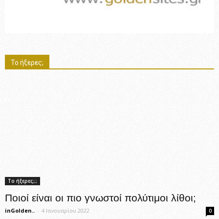
Το ήξερες;
Το ήξερες;;;
Ποιοί είναι οι πιο γνωστοί πολύτιμοι λίθοι;
inGolden..
-
4 Ιανουαρίου 2022
0