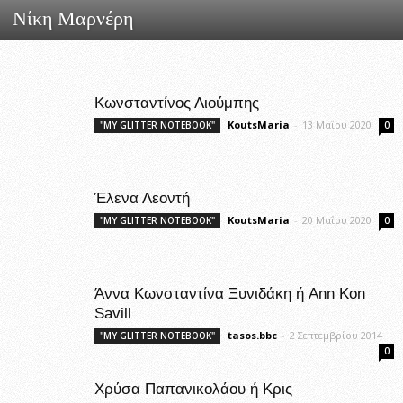
Νίκη Μαρνέρη
Κωνσταντίνος Λιούμπης
KoutsMaria
-
13 Μαΐου 2020
"MY GLITTER NOTEBOOK"
0
Έλενα Λεοντή
KoutsMaria
-
20 Μαΐου 2020
"MY GLITTER NOTEBOOK"
0
Άννα Κωνσταντίνα Ξυνιδάκη ή Ann Kon
Savill
tasos.bbc
-
2 Σεπτεμβρίου 2014
"MY GLITTER NOTEBOOK"
0
Χρύσα Παπανικολάου ή Κρις