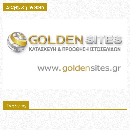
Διαφήμιση InGolden
Το ήξερες;