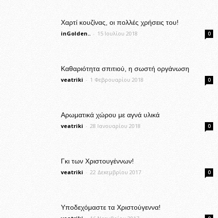
Χαρτί κουζίνας, οι πολλές χρήσεις του!
inGolden..
-
15 Ιουλίου 2018
0
Καθαριότητα σπιτιού, η σωστή οργάνωση
veatriki
-
1 Φεβρουαρίου 2018
0
Αρωματικά χώρου με αγνά υλικά
veatriki
-
28 Ιανουαρίου 2018
0
Γκι των Χριστουγέννων!
veatriki
-
22 Δεκεμβρίου 2017
0
Υποδεχόμαστε τα Χριστούγεννα!