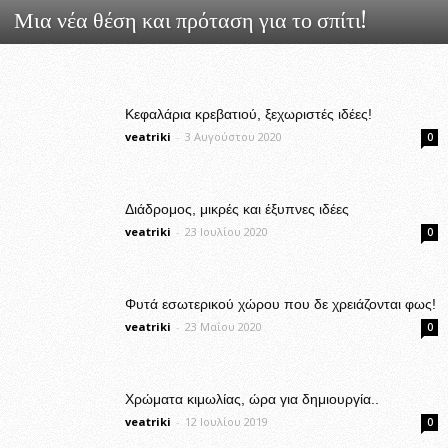
Μια νέα θέση και πρόταση για το σπίτι!
Κεφαλάρια κρεβατιού, ξεχωριστές ιδέες!
veatriki
-
3 Αυγούστου 2020
0
Διάδρομος, μικρές και έξυπνες ιδέες
veatriki
-
23 Ιουλίου 2020
0
Φυτά εσωτερικού χώρου που δε χρειάζονται φως!
veatriki
-
23 Μαΐου 2020
0
Χρώματα κιμωλίας, ώρα για δημιουργία..
veatriki
-
12 Ιουλίου 2019
0