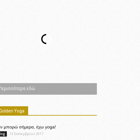
Περισσότερα εδώ
Golden Yoga
εν μπορώ σήμερα, έχω yoga!
13 Σεπτεμβρίου 2017
log