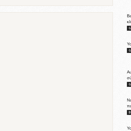
Ba
κ
G
Yo
G
A
σ
G
Na
π
B
Yo