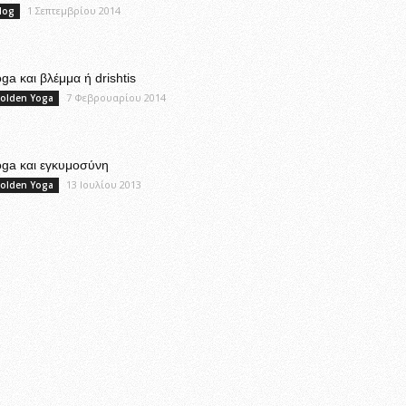
1 Σεπτεμβρίου 2014
log
ga και βλέμμα ή drishtis
7 Φεβρουαρίου 2014
olden Yoga
oga και εγκυμοσύνη
13 Ιουλίου 2013
olden Yoga