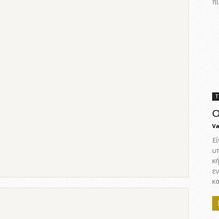
πι
Τ
Ο
Va
Εί
υ
κ
ε
κα