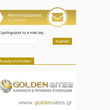
Συμπληρώστε το e-mail σας :
Διαφήμιση InGolden