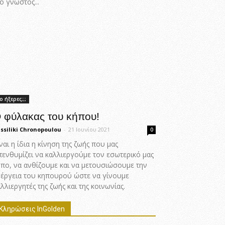
ο γνωστός...
ο ήξερες;;;
 φύλακας του κήπου!
ssiliki Chronopoulou
-
21 Ιουνίου 2021
0
ναι η ίδια η κίνηση της ζωής που μας
πενθυμίζει να καλλιεργούμε τον εσωτερικό μας
ήπο, να ανθίζουμε και να μετουσιώσουμε την
νέργεια του κηπουρού ώστε να γίνουμε
λλιεργητές της ζωής και της κοινωνίας.
Κληρώσεις InGolden