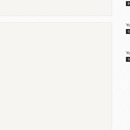
B
Yo
G
Y
G