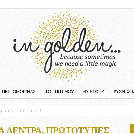
ΠΕΡΙ ΟΜΟΡΦΙΆΣ!
ΤΟ ΣΠΙΤΙ ΜΟΥ
MY STORY
ΨΥΧΑΓΩΓΙ
InGolden
τρα, πρωτότυπες ιδέες!
Α ΔΈΝΤΡΑ, ΠΡΩΤΌΤΥΠΕΣ