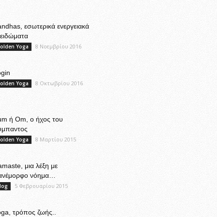
ndhas, εσωτερικά ενεργειακά
λειδώματα
8 Νοεμβρίου 2016
olden Yoga
gin
8 Οκτωβρίου 2016
olden Yoga
um ή Om, ο ήχος του
ύμπαντος
8 Μαρτίου 2015
olden Yoga
maste, μια λέξη με
ανέμορφο νόημα…
5 Φεβρουαρίου 2015
log
ga, τρόπος ζωής..