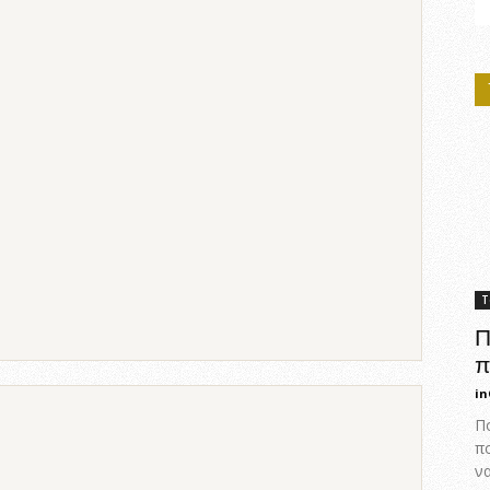
Τ
Π
π
in
Πο
π
ν