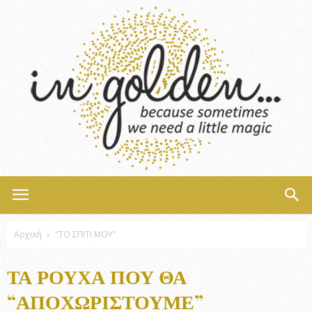
InGolden
Αρχική
"ΤΟ ΣΠΙΤΙ ΜΟΥ"
ΤΑ ΡΟΎΧΑ ΠΟΥ ΘΑ
“ΑΠΟΧΩΡΙΣΤΟΎΜΕ”