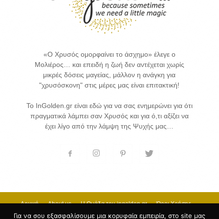
«Ο Χρυσός ομορφαίνει το άσχημο» έλεγε ο
Μολιέρος… και επειδή η ζωή δεν αντέχεται χωρίς
μικρές δόσεις μαγείας, μάλλον η ανάγκη για
"χρυσόσκονη" στις μέρες μας είναι επιτακτική!
Το InGolden.gr είναι εδώ για να σας ενημερώνει για ότι
πραγματικά λάμπει σαν Χρυσός και για ό,τι αξίζει να
έχει λίγο από την λάμψη της Ψυχής μας…
Αρχική
About us
H Ομάδα του ingolden.gr
Όροι Χρήσης
Επικοινωνία
Για να σου εξασφαλίσουμε μια κορυφαία εμπειρία, στο site μας