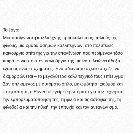
Το έργο:
Μια πασίγνωστη καλλιτέχνης προσκαλεί τους παλιούς της
φίλους, μια ομάδα άσημων καλλιτεχνών, στο πολυτελές
καινούργιο σπίτι της για την επανένωση που περίμεναν τόσο
καιρό. Η γιορτή στην καινούργια της πισίνα τελειώνει άδοξα
εξαιτίας ενός ατυχήματος. Ένα αδιανόητο σχέδιο αρχίζει να
διαμορφώνεται – το μεγαλύτερο καλλιτεχνικό τους επίτευγμα;
Σαν οπλισμένος με αυτόματο όπλο, με ωμότητα, χιούμορ και
ποιητικότητα, ο Ravenhill εγείρει ερωτήματα για την τέχνη και
την εμπορευματοποίησή της, τη φιλία και τις αστοχίες της, τη
φιλοδοξία και την ηθική, την επιτυχία και τον ανταγωνισμό.