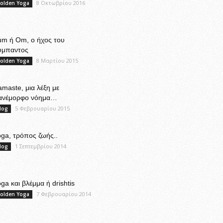
8 Οκτωβρίου 2016
olden Yoga
um ή Om, ο ήχος του
ύμπαντος
8 Μαρτίου 2015
olden Yoga
maste, μια λέξη με
ανέμορφο νόημα…
5 Φεβρουαρίου 2015
log
ga, τρόπος ζωής..
1 Σεπτεμβρίου 2014
log
ga και βλέμμα ή drishtis
7 Φεβρουαρίου 2014
olden Yoga