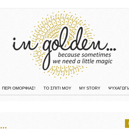
ΠΕΡΙ ΟΜΟΡΦΙΆΣ!
ΤΟ ΣΠΙΤΙ ΜΟΥ
MY STORY
ΨΥΧΑΓΩΓΙ
InGolden
Α…