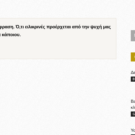
κφραση. Ό,τι ειλικρινές προέρχεται από την ψυχή μας
ά κάποιου.
Δ
B
Ba
κ
G
Yo