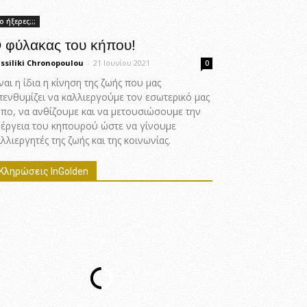
ο ήξερες;;;
 φύλακας του κήπου!
ssiliki Chronopoulou
-
21 Ιουνίου 2021
0
ναι η ίδια η κίνηση της ζωής που μας
πενθυμίζει να καλλιεργούμε τον εσωτερικό μας
ήπο, να ανθίζουμε και να μετουσιώσουμε την
νέργεια του κηπουρού ώστε να γίνουμε
λλιεργητές της ζωής και της κοινωνίας.
Κληρώσεις InGolden