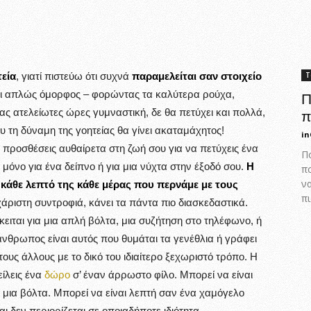
εία
, γιατί πιστεύω ότι συχνά
παραμελείται σαν στοιχείο
Τ
αι απλώς όμορφος – φορώντας τα καλύτερα ρούχα,
Π
ς ατελείωτες ώρες γυμναστική, δε θα πετύχει και πολλά,
π
 τη δύναμη της γοητείας θα γίνει ακαταμάχητος!
in
α προσθέσεις αυθαίρετα στη ζωή σου για να πετύχεις ένα
Πο
μόνο για ένα δείπνο ή για μια νύχτα στην έξοδό σου.
Η
π
ν
ι κάθε λεπτό της κάθε μέρας που περνάμε με τους
πι
άριστη συντροφιά, κάνει τα πάντα πιο διασκεδαστικά.
ειται για μια απλή βόλτα, μια συζήτηση στο τηλέφωνο, ή
νθρωπος είναι αυτός που θυμάται τα γενέθλια ή γράφει
υς άλλους με το δικό του ιδιαίτερο ξεχωριστό τρόπο. Η
είλεις ένα
δώρο
σ’ έναν άρρωστο φίλο. Μπορεί να είναι
 μια βόλτα. Μπορεί να είναι λεπτή σαν ένα χαμόγελο
ι δεν περιορίζεται σε οποιαδήποτε ιδιότητα.