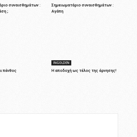
ριο συναισθημάτων :
Σημειωματάριο συναισθημάτων :
άση ;
Αγάπη
INGOLDEN
ι πένθος
Η αποδοχή ως τέλος της άρνησης!