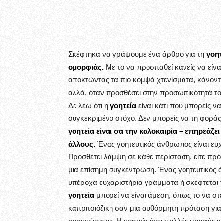
Σκέφτηκα να γράψουμε ένα άρθρο για τη
γοητ
ομορφιάς.
Με το να προσπαθεί κανείς να είν
αποκτώντας τα πιο κομψά χτενίσματα, κάνοντα
αλλά, όταν προσθέσει στην προσωπικότητά του
Δε λέω ότι η
γοητεία
είναι κάτι που μπορείς ν
συγκεκριμένο στόχο. Δεν μπορείς να τη φοράς 
γοητεία είναι σα την καλοκαιρία – επηρεάζε
άλλους.
Ένας γοητευτικός άνθρωπος είναι ευχ
Προσθέτει λάμψη σε κάθε περίσταση, είτε πρόκ
μια επίσημη συγκέντρωση. Ένας γοητευτικός ά
υπέροχα ευχαριστήρια γράμματα ή σκέφτεται το
γοητεία
μπορεί να είναι άμεση, όπως το να στ
καπριτσιόζικη σαν μια αυθόρμητη πρόταση για
αναγνώρισης. Η γοητεία έχει πολλές μορφές κα