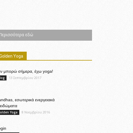
Περισσότερα εδώ
Golden Yoga
εν μπορώ σήμερα, έχω yoga!
13 Σεπτεμβρίου 2017
log
ndhas, εσωτερικά ενεργειακά
λειδώματα
8 Νοεμβρίου 2016
olden Yoga
gin