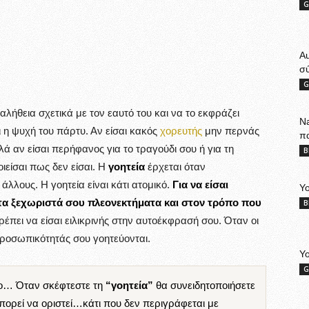
G
A
σ
G
 αλήθεια σχετικά με τον εαυτό του και να το εκφράζει
Na
ι η ψυχή του πάρτυ. Αν είσαι κακός
χορευτής
μην περνάς
π
ά αν είσαι περήφανος για το τραγούδι σου ή για τη
B
ιείσαι πως δεν είσαι. Η
γοητεία
έρχεται όταν
λλους. Η γοητεία είναι κάτι ατομικό.
Για να είσαι
Yo
στα ξεχωριστά σου πλεονεκτήματα και στον τρόπο που
B
ρέπει να είσαι ειλικρινής στην αυτοέκφρασή σου. Όταν οι
ροσωπικότητάς σου γοητεύονται.
Yo
G
ιο… Όταν σκέφτεστε τη
“γοητεία”
θα συνειδητοποιήσετε
μπορεί να οριστεί…κάτι που δεν περιγράφεται με