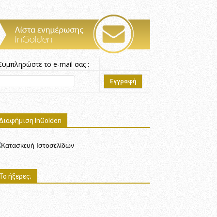
Συμπληρώστε το e-mail σας :
Διαφήμιση InGolden
Το ήξερες;