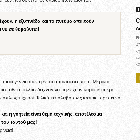
Τ
Ο
έχουν, η εξυπνάδα και το πνεύμα απαιτούν
Va
ι να σε θυμούνται!
Εί
υ
κ
ε
κα
ο οποίο γεννιόσουν ή δε το αποκτούσες ποτέ. Μερικοί
σπάθεια, άλλοι έδειχναν να μην έχουν καμία ιδιαίτερη
αν απλώς τυχεροί. Τελικά κατάλαβα πως κάποιοι πρέπει να
αι η γοητεία είναι θέμα τεχνικής, αποτέλεσμα
 του εαυτού μας!
ρίνεια!