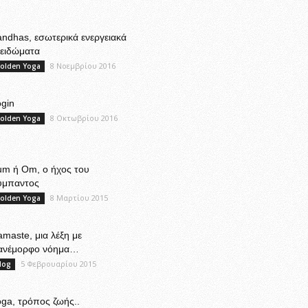
ndhas, εσωτερικά ενεργειακά
λειδώματα
8 Νοεμβρίου 2016
olden Yoga
gin
8 Οκτωβρίου 2016
olden Yoga
um ή Om, ο ήχος του
ύμπαντος
8 Μαρτίου 2015
olden Yoga
maste, μια λέξη με
ανέμορφο νόημα…
5 Φεβρουαρίου 2015
log
ga, τρόπος ζωής..