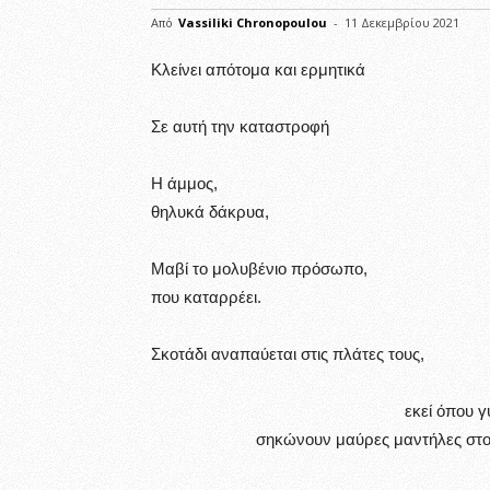
Από
Vassiliki Chronopoulou
-
11 Δεκεμβρίου 2021
Κλείνει απότομα και ερμ
Σε αυτή την καταστρο
Η άμμος, πλασμ
θηλυκά δάκρυα, ανατρ
Μαβί το μολυβένιο πρό
που καταρρέει.
Σκοτάδι αναπαύεται στις
σιωπές και παύσει
εκεί όπου γυναίκες 
σηκώνουν μαύρες μαντήλες στον 