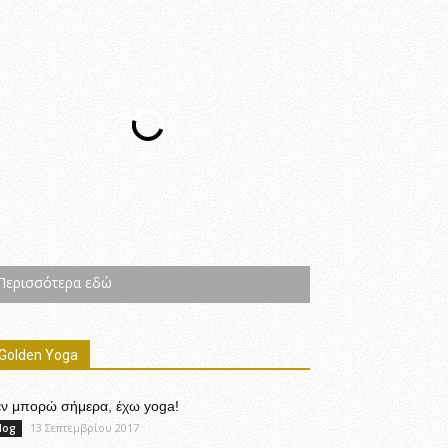
Περισσότερα εδώ
Golden Yoga
εν μπορώ σήμερα, έχω yoga!
13 Σεπτεμβρίου 2017
log