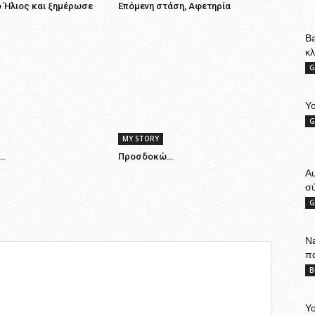
 Ήλιος και ξημέρωσε
Επόμενη στάση, Αφετηρία
Ba
κ
G
Yo
G
MY STORY
…
Προσδοκώ…
A
σ
G
Na
π
B
Yo