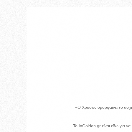
«Ο Χρυσός ομορφαίνει το άσχη
Το InGolden.gr είναι εδώ για να