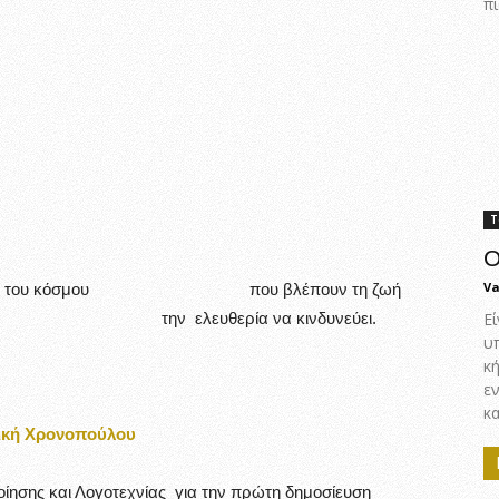
πι
Τ
Ο
Va
νιστάν και του κόσμου που βλέπουν τη ζωή
είται, την ελευθερία να κινδυνεύει.
Εί
υ
κ
ε
κα
ική Χρονοπούλου
οίησης και Λογοτεχνίας για την πρώτη δημοσίευση