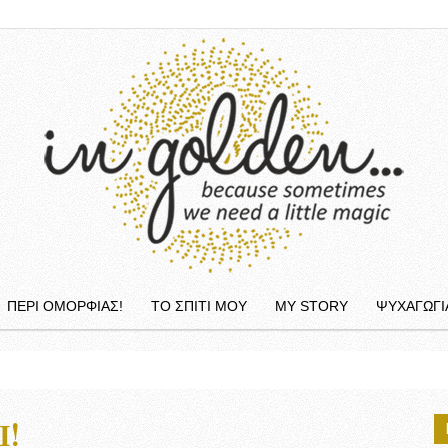
ΠΕΡΙ ΟΜΟΡΦΙΆΣ!
ΤΟ ΣΠΙΤΙ ΜΟΥ
MY STORY
ΨΥΧΑΓΩΓΙ
InGolden
Ι!