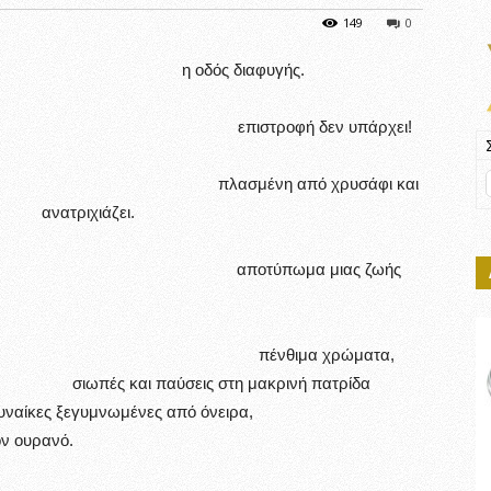
149
0
ητικά η οδός διαφυγής.
φή επιστροφή δεν υπάρχει!
ένη από χρυσάφι και
ιχιάζει.
σωπο, αποτύπωμα μιας ζωής
 πλάτες τους, πένθιμα χρώματα,
ς στη μακρινή πατρίδα
ξεγυμνωμένες από όνειρα,
ουρανό.