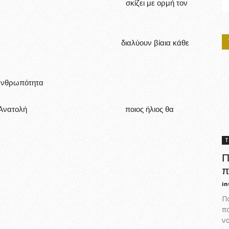
οντα γιαταγάνια σκίζει με ορμή τον
κό δέρμα διαλύουν βίαια κάθε
 ανθρωπότητα
ς δύσει στην Ανατολή ποιος ήλιος θα
Τ
Π
π
in
Πο
π
ν