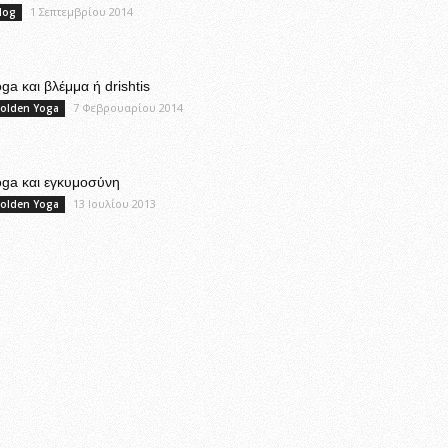
1 Σεπτεμβρίου 2014
log
ga και βλέμμα ή drishtis
7 Φεβρουαρίου 2014
olden Yoga
oga και εγκυμοσύνη
13 Ιουλίου 2013
olden Yoga