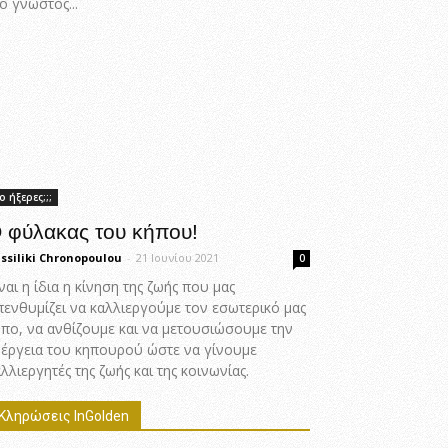
ο γνωστός...
ο ήξερες;;;
 φύλακας του κήπου!
ssiliki Chronopoulou
-
21 Ιουνίου 2021
0
ναι η ίδια η κίνηση της ζωής που μας
πενθυμίζει να καλλιεργούμε τον εσωτερικό μας
ήπο, να ανθίζουμε και να μετουσιώσουμε την
νέργεια του κηπουρού ώστε να γίνουμε
λλιεργητές της ζωής και της κοινωνίας.
Κληρώσεις InGolden