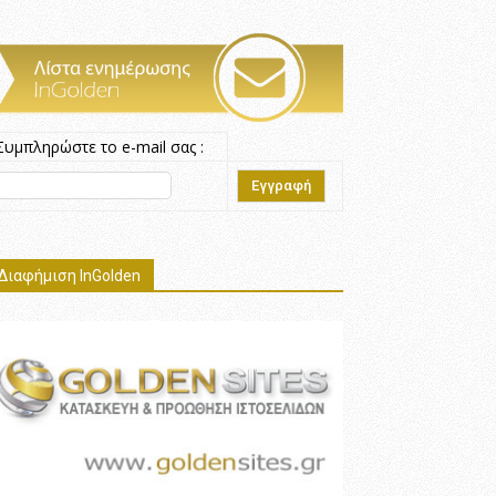
Συμπληρώστε το e-mail σας :
Διαφήμιση InGolden