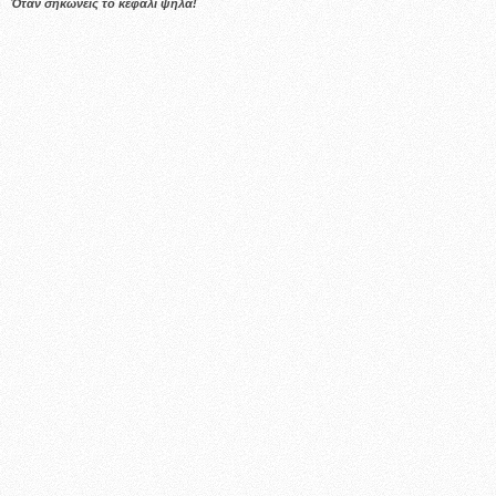
Όταν σηκώνεις το κεφάλι ψηλά!