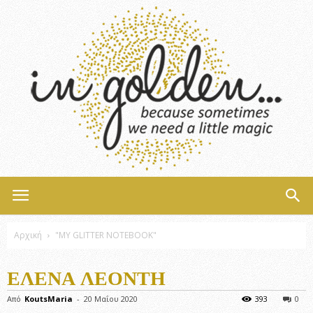
InGolden
Αρχική
"MY GLITTER NOTEBOOK"
ΈΛΕΝΑ ΛΕΟΝΤΉ
Από
KoutsMaria
-
20 Μαΐου 2020
393
0