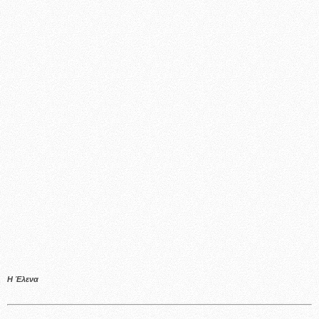
Η Έλενα