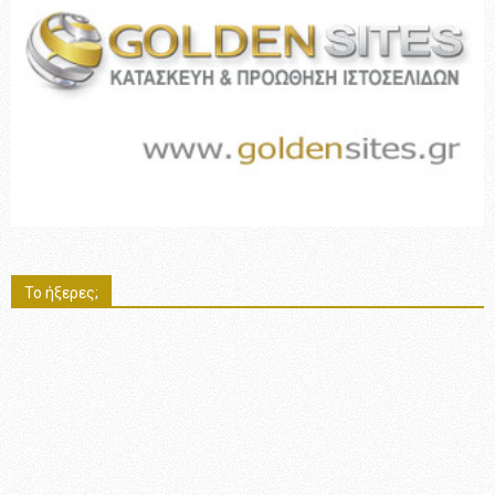
Το ήξερες;