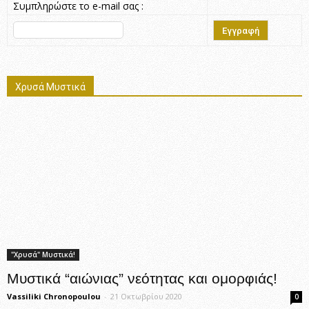
Συμπληρώστε το e-mail σας :
Χρυσά Μυστικά
"Χρυσά" Μυστικά!
Μυστικά “αιώνιας” νεότητας και ομορφιάς!
Vassiliki Chronopoulou
-
21 Οκτωβρίου 2020
0