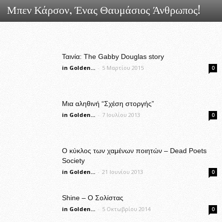
Μπεν Κάρσον, Ένας Θαυμάσιος Άνθρωπος!
Ταινία: The Gabby Douglas story
in Golden...
-
5 Μαρτίου 2015
0
Μια αληθινή “Σχέση στοργής”
in Golden...
-
7 Ιουλίου 2013
0
Ο κύκλος των χαμένων ποιητών – Dead Poets
Society
in Golden...
-
21 Ιουνίου 2013
0
Shine – Ο Σολίστας
in Golden...
-
5 Οκτωβρίου 2014
0