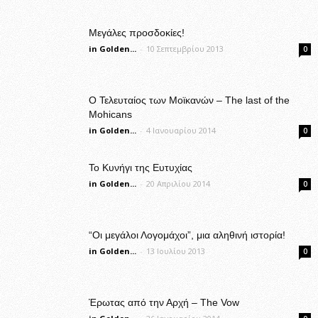
Μεγάλες προσδοκίες!
in Golden...
-
10 Σεπτεμβρίου 2013
0
Ο Τελευταίος των Μοϊκανών – The last of the
Mohicans
in Golden...
-
4 Ιανουαρίου 2014
0
Το Κυνήγι της Ευτυχίας
in Golden...
-
20 Απριλίου 2014
0
“Οι μεγάλοι Λογομάχοι”, μια αληθινή ιστορία!
in Golden...
-
13 Ιουλίου 2013
0
Έρωτας από την Αρχή – The Vow