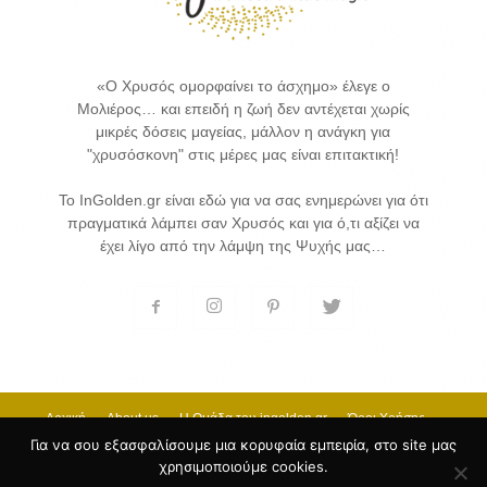
«Ο Χρυσός ομορφαίνει το άσχημο» έλεγε ο
Μολιέρος… και επειδή η ζωή δεν αντέχεται χωρίς
μικρές δόσεις μαγείας, μάλλον η ανάγκη για
"χρυσόσκονη" στις μέρες μας είναι επιτακτική!
Το InGolden.gr είναι εδώ για να σας ενημερώνει για ότι
πραγματικά λάμπει σαν Χρυσός και για ό,τι αξίζει να
έχει λίγο από την λάμψη της Ψυχής μας…
Αρχική
About us
H Ομάδα του ingolden.gr
Όροι Χρήσης
Επικοινωνία
Για να σου εξασφαλίσουμε μια κορυφαία εμπειρία, στο site μας
χρησιμοποιούμε cookies.
© 2017 INGOLDEN.GR - HOSTING & CREATE BY
Κατασκευή Ιστοσελίδων
by