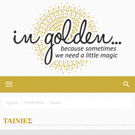
InGolden
Αρχική
ΨΥΧΑΓΩΓΙΑ
Ταινίες
ΤΑΙΝΊΕΣ