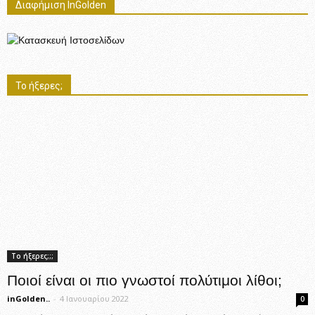
Διαφήμιση InGolden
Το ήξερες;
Το ήξερες;;;
Ποιοί είναι οι πιο γνωστοί πολύτιμοι λίθοι;
inGolden..
-
4 Ιανουαρίου 2022
0