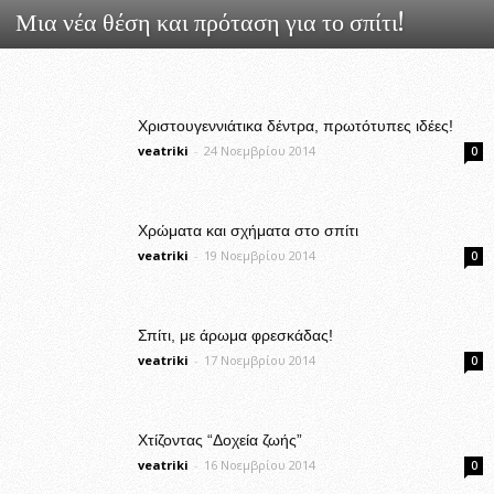
Μια νέα θέση και πρόταση για το σπίτι!
Χριστουγεννιάτικα δέντρα, πρωτότυπες ιδέες!
veatriki
-
24 Νοεμβρίου 2014
0
Χρώματα και σχήματα στο σπίτι
veatriki
-
19 Νοεμβρίου 2014
0
Σπίτι, με άρωμα φρεσκάδας!
veatriki
-
17 Νοεμβρίου 2014
0
Χτίζοντας “Δοχεία ζωής”
veatriki
-
16 Νοεμβρίου 2014
0