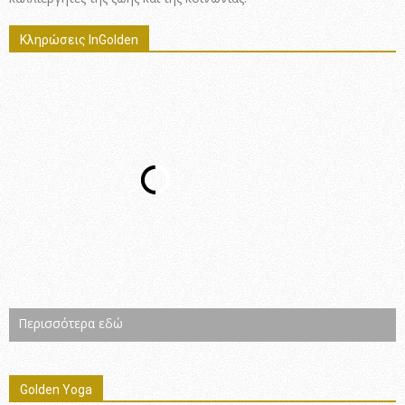
Κληρώσεις InGolden
Περισσότερα εδώ
Golden Yoga