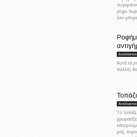
συγκρατού
yoga. Χωρ
δεν μπορε
Ροφήμα
αντιγ
Εναλλακτικ
Αυτά τα ρ
πολλές θε
Τοπάζι
Εναλλακτικ
Το τοπάζι
χρωματίζε
Μπορούμε 
ροζ, πορτ