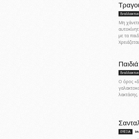
Τραγου
Εναλλακτικ
Μη χάνετε
αυτοκίνητ
με τα παι
Χρειάζετα
Παιδιά
Εναλλακτικ
Ο όρος «δ
γαλακτοκο
λακτάσης.
Σανταλ
in
ΕΥΕΞΙΑ