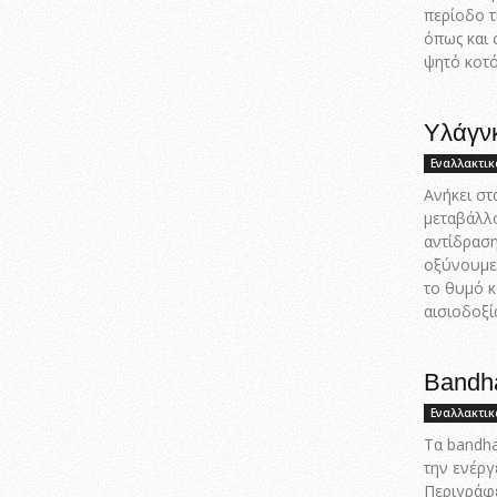
περίοδο τ
όπως και 
ψητό κοτό
Υλάγνκ
Εναλλακτικ
Ανήκει στ
μεταβάλλ
αντίδραση
οξύνουμε 
το θυμό κ
αισιοδοξί
Bandha
Εναλλακτικ
Τα bandha
την ενέργ
Περιγράφ