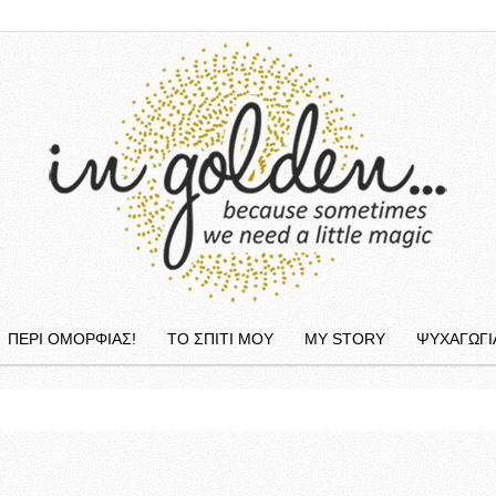
ΠΕΡΙ ΟΜΟΡΦΙΆΣ!
ΤΟ ΣΠΙΤΙ ΜΟΥ
MY STORY
ΨΥΧΑΓΩΓΙ
InGolden