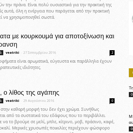
ν την πράνα. Είναι πολύ ουσιαστικά για την πρακτική της
ίς αυτά, όλη η ενέργεια που παράγεται από την πρακτική
ί να χρησιμοποιηθεί σωστά.
τα με κουρκουμά για αποτοξίνωση και
ήρανση
veatriki
-
27 Σεπτεμβρίου 2016
ά
2
οφήματα είναι αρωματικά, εύγευστα και παράλληλα έχουν
ραπευτικές ιδιότητες.
Τη
, ο λίθος της αγάπης
Ο
veatriki
-
29 Αυγούστου 2016
ά
0
 στην καθαρή μορφή του δεν έχει χρώμα. Συνήθως
ται από τα συστατικά του εδάφους που το περιβάλλει.
Μπ
να το βρούμε σε μελί, μπλε, κίτρινο, μοβ, πράσινο, καφέ,
αυ
οκαλί. Μερικές χρυσωπές ποικιλίες περιέχουν φώσφορο
Ο