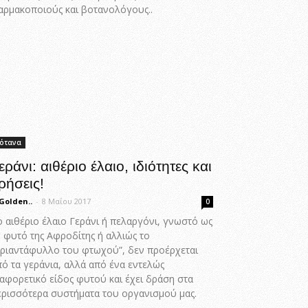
αρμακοποιούς και βοτανολόγους..
ότανα
εράνι: αιθέριο έλαιο, ιδιότητες και
ρήσεις!
Golden..
-
8 Μαΐου 2017
0
ο αιθέριο έλαιο Γεράνι ή πελαργόνι, γνωστό ως
ο φυτό της Αφροδίτης ή αλλιώς το
Τριαντάφυλλο του φτωχού”, δεν προέρχεται
πό τα γεράνια, αλλά από ένα εντελώς
ιαφορετικό είδος φυτού και έχει δράση στα
ερισσότερα συστήματα του οργανισμού μας.