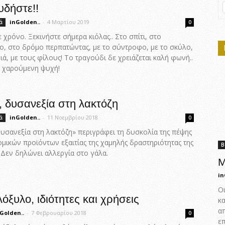
δήστε!!
inGolden..
-
4 Μαρτίου 2019
ά
0
 χρόνο. Ξεκινήστε σήμερα κιόλας.. Στο σπίτι, στο
ο, στο δρόμο περπατώντας, με το σύντροφο, με το σκύλο,
διά, με τους φίλους! Το τραγούδι δε χρειάζεται καλή φωνή..
ι χαρούμενη ψυχή!
, δυσανεξία στη λακτόζη
inGolden..
-
11 Νοεμβρίου 2018
ά
0
υσανεξία στη λακτόζη» περιγράφει τη δυσκολία της πέψης
μικών προϊόντων εξαιτίας της χαμηλής δραστηριότητας της
Β
 Δεν δηλώνει αλλεργία στο γάλα.
Μ
in
Οι
όξυλο, ιδιότητες και χρήσεις
κα
απ
Golden..
-
7 Φεβρουαρίου 2018
0
ε