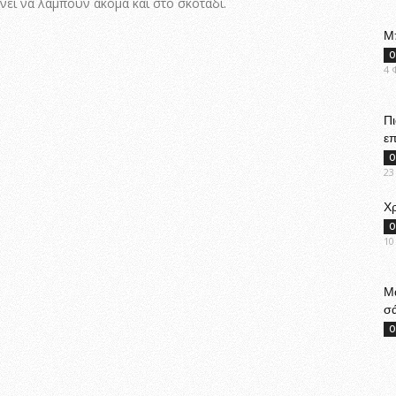
άνει να λάμπουν ακόμα και στο σκοτάδι.
Μ
Ο
4 
Πι
επ
Ο
23
Χρ
Ο
10
Μα
σ
Ο