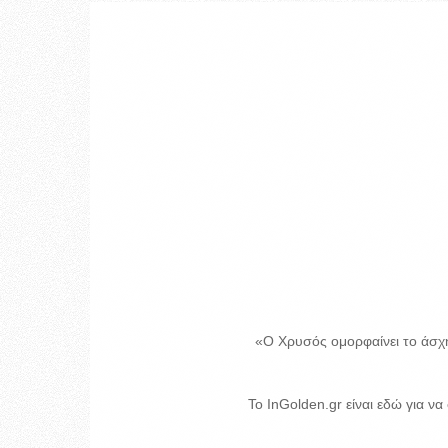
«Ο Χρυσός ομορφαίνει το άσχη
Το InGolden.gr είναι εδώ για να