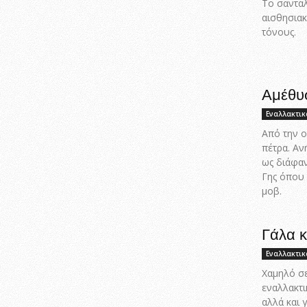
Το σανταλ
αισθησιακ
τόνους.
Αμέθυσ
Εναλλακτικ
Από την ο
πέτρα. Αν
ως διάφαν
Γης όπου 
μοβ.
Γάλα κ
Εναλλακτικ
Χαμηλό σε
εναλλακτι
αλλά και 