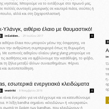
ης νηστείας. Μπορούμε να το εντάξουμε στο πρωινό μας,
σε πολλές συνταγές μαγειρικής σε καυτερά πιάτα, σούπες ή
πουλο, αλλά και στη ζαχαροπλαστική.
-Υλάνγκ, αιθέριο έλαιο με θαυμαστικό!
inGolden..
-
29 Ιουλίου 2017
ά
0
Β
α αιθέρια έλαια που μπορούν μέσω της όσφρησης, να
ουν την ανθρώπινη συμπεριφορά όπως τη θυμωμένη
Α
. Με εισπνοές αιθερίου ελαίου ylang ylang μπορούμε να
in
τις αισθήσεις και να αμβλύνουμε την κατάθλιψη, το φόβο,
αι τη ζήλια μεταξύ άλλων συναισθημάτων. Φέρνει
Όλ
α και αυτοπεποίθηση.
τα
τα
η
s, εσωτερικά ενεργειακά κλειδώματα
α
α
veatriki
-
8 Νοεμβρίου 2016
ά
0
s είναι ένα μέσο για να ελέγχουμε και να κατευθύνουμε
εια. Η λέξη bandha σημαίνει «κλειδώνω» ή «συγκρατώ».
ει σωστά τη δράση των bandhas, που κλειδώνουν ή