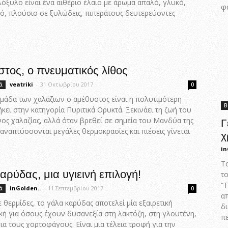
όξυλο είναι ένα αιθέριο έλαιο με άρωμα απαλό, γλυκό,
φ
ό, πλούσιο σε ξυλώδεις, πιπεράτους δευτερεύοντες
τος, ο πνευματικός λίθος
veatriki
-
31 Οκτωβρίου 2017
ά
0
μάδα των χαλάζιων ο αμέθυστος είναι η πολυτιμότερη
Β
ήκει στην κατηγορία Πυριτικά Ορυκτά. Ξεκινάει τη ζωή του
ος χαλαζίας, αλλά όταν βρεθεί σε σημεία του Μανδύα της
Γ
αναπτύσσονται μεγάλες θερμοκρασίες και πιέσεις γίνεται
χ
in
Τ
αρύδας, μια υγιεινή επιλογή!
τ
“
inGolden..
-
11 Σεπτεμβρίου 2017
ά
0
α
 θερμίδες, το γάλα καρύδας αποτελεί μία εξαιρετική
δ
κή για όσους έχουν δυσανεξία στη λακτόζη, στη γλουτένη,
π
για τους χορτοφάγους. Είναι μια τέλεια τροφή για την