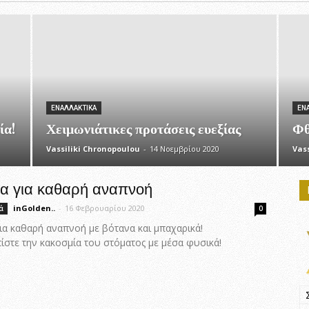
ΕΝΑΛΛΑΚΤΙΚΆ
ΕΝ
ία!
Χειμωνιάτικες προτάσεις ευεξίας
Φθ
Vassiliki Chronopoulou
-
14 Νοεμβρίου 2020
Vas
α για καθαρή αναπνοή
inGolden..
-
16 Φεβρουαρίου 2020
ά
0
α καθαρή αναπνοή με βότανα και μπαχαρικά!
ίστε την κακοσμία του στόματος με μέσα φυσικά!