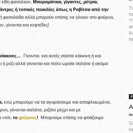
 είδη φασολιών.
Μαυρομάτικα, γίγαντες, μέτρια,
Τ
άντρες ή τοπικές ποικιλίες όπως η Ροβίτσα από την
τ
 φασολάδα αλλά μπορούν επίσης να γίνουν στο φούρνο,
“
, γίνονται και κεφτέδες!
α
δ
π
 κόκκινες…
Γίνονται και αυτές σούπα κόκκινη ή και
ι
ή ρύζι αλλά γίνονται και πολύ ωραία σαλάτα ή ακόμα
Β
α,
ενώ μπορούμε να τα αγοράσουμε και αποφλοιωμένα.
Α
νο, γίνονται σαλάτα, ριζότο μέχρι και με
in
 ντιπ,
το
χούμους
!
Μπορούμε επίσης να φτιάξουμε
Όλ
τα