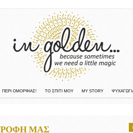
ΠΕΡΙ ΟΜΟΡΦΙΆΣ!
ΤΟ ΣΠΙΤΙ ΜΟΥ
MY STORY
ΨΥΧΑΓΩΓΙ
InGolden
ΑΤΡΟΦΉ ΜΑΣ