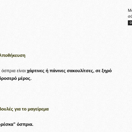
Μα
σ
Ο
Αποθήκευση
 όσπρια είναι
χάρτινες ή πάνινες σακουλίτσες, σε ξηρό
δροσερό μέρος.
βουλές για το μαγείρεμα
ρέσκα” όσπρια.