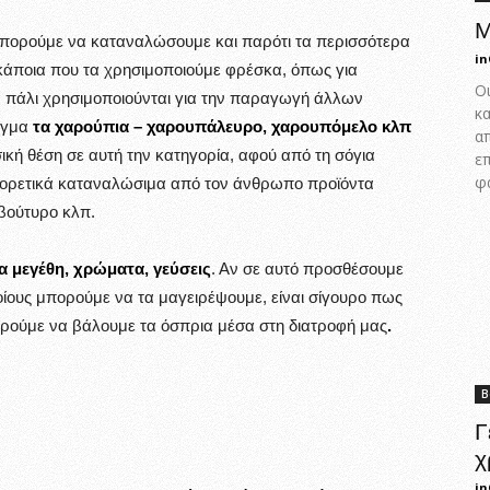
Μ
μπορούμε να καταναλώσουμε και παρότι τα περισσότερα
in
άποια που τα χρησιμοποιούμε φρέσκα, όπως για
Οι
 πάλι χρησιμοποιούνται για την παραγωγή άλλων
κα
ιγμα
τα χαρούπια – χαρουπάλευρο, χαρουπόμελο κλπ
απ
σική θέση σε αυτή την κατηγορία, αφού από τη σόγια
ε
φ
ορετικά καταναλώσιμα από τον άνθρωπο προϊόντα
 βούτυρο κλπ.
α μεγέθη, χρώματα, γεύσεις
. Αν σε αυτό προσθέσουμε
οίους μπορούμε να τα μαγειρέψουμε, είναι σίγουρο πως
ορούμε να βάλουμε τα όσπρια μέσα στη διατροφή μας
.
Β
Γ
χ
in