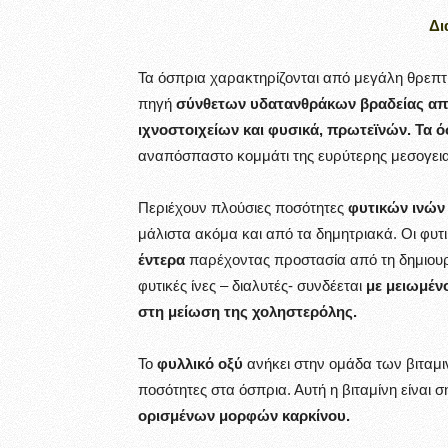
Δι
Τα όσπρια χαρακτηρίζονται από μεγάλη θρεπτ
πηγή
σύνθετων υδατανθράκων βραδείας απο
ιχνοστοιχείων και φυσικά, πρωτεϊνών. Τα 
αναπόσπαστο κομμάτι της ευρύτερης μεσογεια
Περιέχουν πλούσιες ποσότητες
φυτικών ινών
μάλιστα ακόμα και από τα δημητριακά. Οι φυτι
έντερα
παρέχοντας προστασία από τη δημιουργ
φυτικές ίνες – διαλυτές- συνδέεται
με μειωμέν
στη μείωση της χοληστερόλης.
Το
φυλλικό οξύ
ανήκει στην ομάδα των βιταμι
ποσότητες στα όσπρια. Αυτή η βιταμίνη είναι 
ορισμένων μορφών καρκίνου.