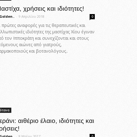
αστίχα, χρήσεις και ιδιότητες!
Golden..
-
9 Απριλίου 2018
0
 πρώτες αναφορές για τις θεραπευτικές και
λλωπιστικές ιδιότητες της μαστίχας Χίου έγιναν
ό τον Ιπποκράτη και συνεχίζονται και στους
πόμενους αιώνες από γιατρούς,
αρμακοποιούς και βοτανολόγους..
ότανα
εράνι: αιθέριο έλαιο, ιδιότητες και
ρήσεις!
Golden..
-
8 Μαΐου 2017
0