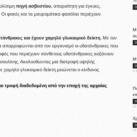
Τη
πολύτιμη
πηγή ασβεστίου
, απαραίτητη για έγκυες,
Ο
. Οι φακές και τα μαυρομάτικα φασόλια περιέχουν
Μπ
αυ
τάνθρακες και έχουν χαμηλό γλυκαιμικό δείκτη.
Με τον
Ο
ρα απορροφώνται από τον οργανισμό οι υδατάνθρακες που
τροφές που περιέχουν σύνθετους υδατάνθρακες αυξάνουν
Μ
νσουλίνης. Ακολουθώντας μια διατροφή υψηλής
Ο
 χαμηλό γλυκαιμικό δείκτη μειώνεται ο κίνδυνος
4 
ίναι τροφή διαδεδομένη από την εποχή της αρχαίας
Πι
επ
Ο
23
Χρ
Ο
10