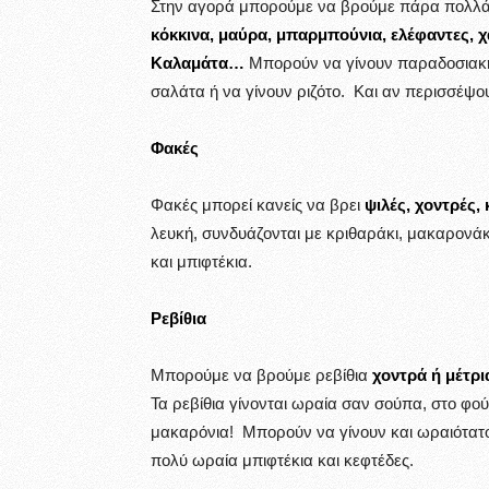
Στην αγορά μπορούμε να βρούμε πάρα πολλά
κόκκινα, μαύρα, μπαρμπούνια, ελέφαντες, χ
Καλαμάτα…
Μπορούν να γίνουν παραδοσιακή
σαλάτα ή να γίνουν ριζότο. Και αν περισσέψουν
Φακές
Φακές μπορεί κανείς να βρει
ψιλές, χοντρές,
λευκή, συνδυάζονται με κριθαράκι, μακαρονάκ
και μπιφτέκια.
Ρεβίθια
Μπορούμε να βρούμε ρεβίθια
χοντρά ή μέτρι
Τα ρεβίθια γίνονται ωραία σαν σούπα, στο φούρ
μακαρόνια! Μπορούν να γίνουν και ωραιότατο
πολύ ωραία μπιφτέκια και κεφτέδες.