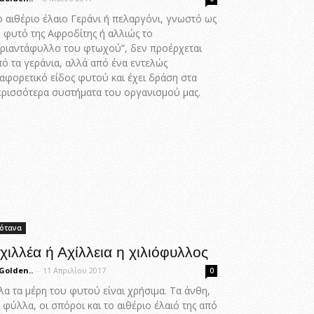
ο αιθέριο έλαιο Γεράνι ή πελαργόνι, γνωστό ως
ο φυτό της Αφροδίτης ή αλλιώς το
Τριαντάφυλλο του φτωχού”, δεν προέρχεται
πό τα γεράνια, αλλά από ένα εντελώς
ιαφορετικό είδος φυτού και έχει δράση στα
ερισσότερα συστήματα του οργανισμού μας.
ότανα
χιλλέα ή Αχίλλεια η χιλιόφυλλος
Golden..
-
11 Απριλίου 2017
0
α τα μέρη του φυτού είναι χρήσιμα. Τα άνθη,
 φύλλα, οι σπόροι και το αιθέριο έλαιό της από