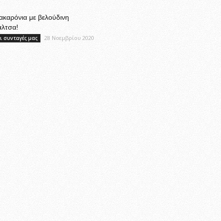
καρόνια με βελούδινη
άλτσα!
28 Νοεμβρίου 2020
ι συνταγές μας