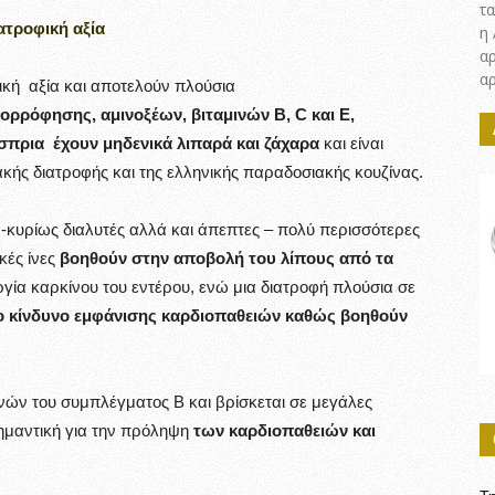
τα
ατροφική αξία
η
α
α
ική αξία και αποτελούν πλούσια
ρρόφησης, αμινοξέων, βιταμινών Β, C και E,
όσπρια έχουν μηδενικά λιπαρά και ζάχαρα
και είναι
κής διατροφής και της ελληνικής παραδοσιακής κουζίνας.
-κυρίως διαλυτές αλλά και άπεπτες – πολύ περισσότερες
κές ίνες
βοηθούν στην αποβολή του λίπους από τα
ία καρκίνου του εντέρου, ενώ μια διατροφή πλούσια σε
ο κίνδυνο εμφάνισης καρδιοπαθειών καθώς βοηθούν
νών του συμπλέγματος Β και βρίσκεται σε μεγάλες
σημαντική για την πρόληψη
των καρδιοπαθειών και