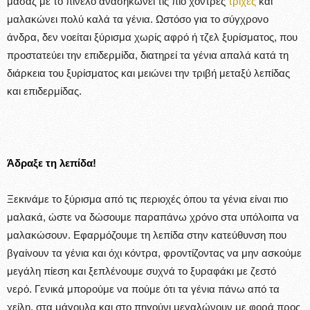
μασάζ με το πινέλο ανασηκώνει τις πιο χοντρές
τρίχες
και
μαλακώνει πολύ καλά τα γένια. Ωστόσο για το σύγχρονο
άνδρα, δεν νοείται ξύρισμα χωρίς αφρό ή τζελ ξυρίσματος, που
προστατεύει την επιδερμίδα, διατηρεί τα γένια απαλά κατά τη
διάρκεια του ξυρίσματος και μειώνει την τριβή μεταξύ λεπίδας
και επιδερμίδας.
Άδραξε τη λεπίδα!
Ξεκινάμε το ξύρισμα από τις περιοχές όπου τα γένια είναι πιο
μαλακά, ώστε να δώσουμε παραπάνω χρόνο στα υπόλοιπα να
μαλακώσουν. Εφαρμόζουμε τη λεπίδα στην κατεύθυνση που
βγαίνουν τα γένια και όχι κόντρα, φροντίζοντας να μην ασκούμε
μεγάλη πίεση και ξεπλένουμε συχνά το ξυραφάκι με ζεστό
νερό. Γενικά μπορούμε να πούμε ότι τα γένια πάνω από τα
χείλη, στα μάγουλα και στο πηγούνι μεγαλώνουν με φορά προς