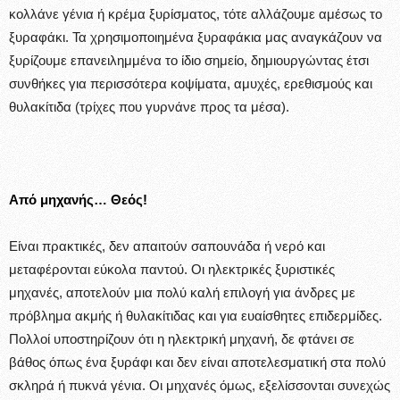
κολλάνε γένια ή κρέμα ξυρίσματος, τότε αλλάζουμε αμέσως το
ξυραφάκι. Τα χρησιμοποιημένα ξυραφάκια μας αναγκάζουν να
ξυρίζουμε επανειλημμένα το ίδιο σημείο, δημιουργώντας έτσι
συνθήκες για περισσότερα κοψίματα, αμυχές, ερεθισμούς και
θυλακίτιδα (τρίχες που γυρνάνε προς τα μέσα).
Από μηχανής… Θεός!
Είναι πρακτικές, δεν απαιτούν σαπουνάδα ή νερό και
μεταφέρονται εύκολα παντού. Οι ηλεκτρικές ξυριστικές
μηχανές, αποτελούν μια πολύ καλή επιλογή για άνδρες με
πρόβλημα ακμής ή θυλακίτιδας και για ευαίσθητες επιδερμίδες.
Πολλοί υποστηρίζουν ότι η ηλεκτρική μηχανή, δε φτάνει σε
βάθος όπως ένα ξυράφι και δεν είναι αποτελεσματική στα πολύ
σκληρά ή πυκνά γένια. Οι μηχανές όμως, εξελίσσονται συνεχώς