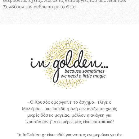
στερούνται. Σχετίζονται με τις λειτουργίες του ασυνείδητου.
Συνδέουν τον άνθρωπο με το Θείο.
«Ο Χρυσός ομορφαίνει το άσχημο» έλεγε ο
Μολιέρος… και επειδή η ζωή δεν αντέχεται χωρίς
μικρές δόσεις μαγείας, μάλλον η ανάγκη για
"χρυσόσκονη" στις μέρες μας είναι επιτακτική!
Το InGolden.gr είναι εδώ για να σας ενημερώνει για ότι