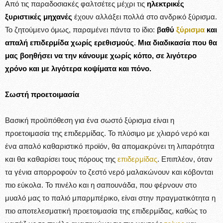
Από τις παραδοσιακές φαλτσέτες μέχρι τις
ηλεκτρικές
ξυριστικές μηχανές
έχουν αλλάξει πολλά στο ανδρικό ξύρισμα.
Το ζητούμενο όμως, παραμένει πάντα το ίδιο:
β
αθύ
ξύρισμα
και
απαλή επιδερμίδα χωρίς ερεθισμούς
.
Μια διαδικασία που θα
μας βοηθήσει να την κάνουμε χωρίς κόπο, σε λιγότερο
χρόνο και με λιγότερα κοψίματα και πόνο.
Σωστή προετοιμασία
Βασική προϋπόθεση για ένα σωστό ξύρισμα είναι η
προετοιμασία της επιδερμίδας. Το πλύσιμο με χλιαρό νερό και
ένα απαλό καθαριστικό προϊόν, θα απομακρύνει τη λιπαρότητα
και θα καθαρίσει τους πόρους της
επιδερμίδας
. Επιπλέον, όταν
τα γένια απορροφούν το ζεστό νερό μαλακώνουν και κόβονται
πιο εύκολα. Το πινέλο και η σαπουνάδα, που φέρνουν στο
μυαλό μας το παλιό μπαρμπέρικο, είναι στην πραγματικότητα η
πιο αποτελεσματική προετοιμασία της επιδερμίδας, καθώς το