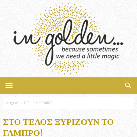
InGolden
Αρχική
ΠΕΡΙ ΟΜΟΡΦΙΆΣ!
ΣΤΟ ΤΈΛΟΣ ΞΥΡΊΖΟΥΝ ΤΟ
ΓΑΜΠΡΌ!