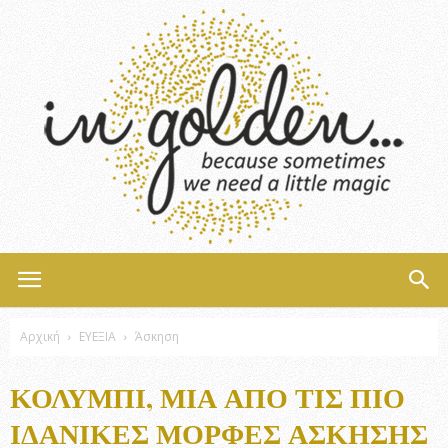
InGolden
Αρχική
ΕΥΕΞΙΑ
Άσκηση
ΚΟΛΎΜΠΙ, ΜΊΑ ΑΠΌ ΤΙΣ ΠΙΟ
ΙΔΑΝΙΚΈΣ ΜΟΡΦΈΣ ΆΣΚΗΣΗΣ