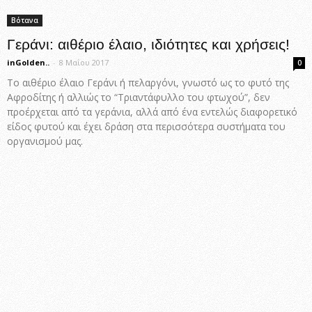
Βότανα
Γεράνι: αιθέριο έλαιο, ιδιότητες και χρήσεις!
inGolden..
-
8 Μαΐου 2017
0
Το αιθέριο έλαιο Γεράνι ή πελαργόνι, γνωστό ως το φυτό της
Αφροδίτης ή αλλιώς το “Τριαντάφυλλο του φτωχού”, δεν
προέρχεται από τα γεράνια, αλλά από ένα εντελώς διαφορετικό
είδος φυτού και έχει δράση στα περισσότερα συστήματα του
οργανισμού μας.