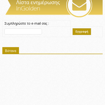
Συμπληρώστε το e-mail σας :
Βότανα