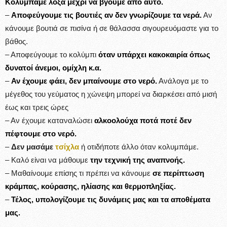
Κολυμπάμε λοξά μέχρι να βγούμε από αυτό.
–
Αποφεύγουμε τις βουτιές αν δεν γνωρίζουμε τα νερά.
Αν
κάνουμε βουτιά σε πισίνα ή σε θάλασσα σιγουρευόμαστε για το
βάθος.
– Αποφεύγουμε το κολύμπι
όταν υπάρχει κακοκαιρία όπως
δυνατοί άνεμοι, ομίχλη κ.α.
–
Αν έχουμε φάει, δεν μπαίνουμε στο νερό.
Ανάλογα με το
μέγεθος του γεύματος η χώνεψη μπορεί να διαρκέσει από μισή
έως και τρεις ώρες
– Αν έχουμε καταναλώσει
αλκοολούχα ποτά ποτέ δεν
πέφτουμε στο νερό.
–
Δεν μασάμε
τσίχλα
ή οτιδήποτε άλλο όταν κολυμπάμε.
– Καλό είναι να μάθουμε
την τεχνική της αναπνοής.
– Μαθαίνουμε επίσης τι πρέπει να κάνουμε
σε περίπτωση
κράμπας, κούρασης, ηλίασης και θερμοπληξίας.
–
Τέλος, υπολογίζουμε τις δυνάμεις μας και τα αποθέματα
μας.