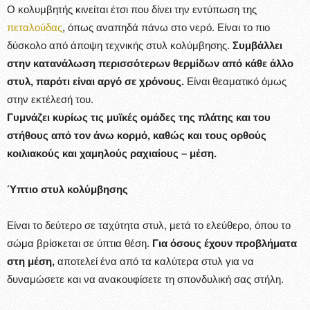
Ο κολυμβητής κινείται έτσι που δίνει την εντύπωση της
πεταλούδας
, όπως αναπηδά πάνω στο νερό. Eίναι το πιο
δύσκολο από άποψη τεχνικής στυλ κολύμβησης.
Συμβάλλει
στην κατανάλωση περισσότερων θερμίδων από κάθε άλλο
στυλ, παρότι είναι αργό σε χρόνους.
Είναι θεαματικό όμως
στην εκτέλεσή του.
Γυμνάζει κυρίως τις μυϊκές ομάδες της πλάτης και του
στήθους από τον άνω κορμό, καθώς και τους ορθούς
κοιλιακούς και χαμηλούς ραχιαίους – μέση.
Ύπτιο στυλ κολύμβησης
Είναι το δεύτερο σε ταχύτητα στυλ, μετά το ελεύθερο, όπου το
σώμα βρίσκεται σε ύπτια θέση.
Για όσους έχουν προβλήματα
στη μέση,
αποτελεί ένα από τα καλύτερα στυλ για να
δυναμώσετε και να ανακουφίσετε τη σπονδυλική σας στήλη.