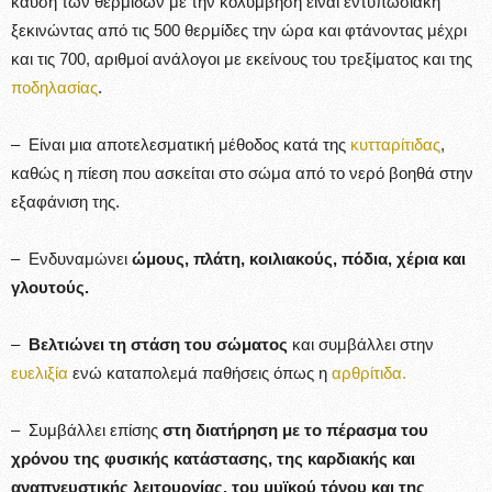
καύση των θερμίδων με την κολύμβηση είναι εντυπωσιακή
ξεκινώντας από τις 500 θερμίδες την ώρα και φτάνοντας μέχρι
και τις 700, αριθμοί ανάλογοι με εκείνους του τρεξίματος και της
ποδηλασίας
.
– Είναι μια αποτελεσματική μέθοδος κατά της
κυτταρίτιδας
,
καθώς η πίεση που ασκείται στο σώμα από το νερό βοηθά στην
εξαφάνιση της.
– Ενδυναμώνει
ώμους, πλάτη, κοιλιακούς, πόδια, χέρια και
γλουτούς.
–
Βελτιώνει τη στάση του σώματος
και συμβάλλει στην
ευελιξία
ενώ καταπολεμά παθήσεις όπως η
αρθρίτιδα.
– Συμβάλλει επίσης
στη διατήρηση με το πέρασμα του
χρόνου της φυσικής κατάστασης, της καρδιακής και
αναπνευστικής λειτουργίας, του μυϊκού τόνου και της