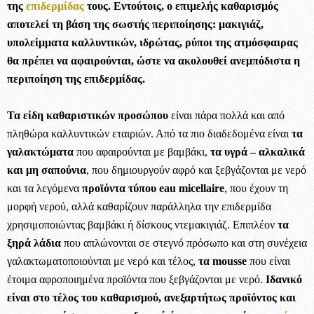
της
επιδερμίδας
τους. Εντούτοις, ο επιμελής καθαρισμός
αποτελεί τη βάση της σωστής περιποίησης: μακιγιάζ,
υπολείμματα καλλυντικών, ιδρώτας, ρύποι της ατμόσφαιρας
θα πρέπει να αφαιρούνται, ώστε να ακολουθεί ανεμπόδιστα η
περιποίηση της επιδερμίδας.
Τα είδη καθαριστικών προσώπου
είναι πάρα πολλά και από
πληθώρα καλλυντικών εταιριών. Από τα πιο διαδεδομένα είναι
τα
γαλακτώματα
που αφαιρούνται με βαμβάκι,
τα υγρά – αλκαλικά
και μη σαπούνια
, που δημιουργούν αφρό και ξεβγάζονται με νερό
και τα λεγόμενα
προϊόντα τύπου eau micellaire
, που έχουν τη
μορφή νερού, αλλά καθαρίζουν παράλληλα την επιδερμίδα
χρησιμοποιώντας βαμβάκι ή δίσκους ντεμακιγιάζ. Επιπλέον
τα
ξηρά λάδια
που απλώνονται σε στεγνό πρόσωπο και στη συνέχεια
γαλακτωματοποιούνται με νερό και τέλος,
τα
mousse
που είναι
έτοιμα αφροποιημένα προϊόντα που ξεβγάζονται με νερό.
Ιδανικό
είναι στο τέλος του καθαρισμού, ανεξαρτήτως προϊόντος και