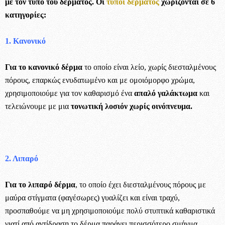
με τον τύπο του δέρματος. Οι
τύποι δέρματος
χωρίζονται σε 6
κατηγορίες:
1. Κανονικό
Για το κανονικό δέρμα
το οποίο είναι λείο, χωρίς διεσταλμένους
πόρους, επαρκώς ενυδατωμένο και με ομοιόμορφο χρώμα,
χρησιμοποιούμε για τον καθαρισμό ένα
απαλό γαλάκτωμα
και
τελειώνουμε με μια
τονωτική λοσιόν χωρίς οινόπνευμα.
2. Λιπαρό
Για το λιπαρό δέρμα
, το οποίο έχει διεσταλμένους πόρους με
μαύρα στίγματα (φαγέσωρες) γυαλίζει και είναι τραχύ,
προσπαθούμε να μη χρησιμοποιούμε πολύ στυπτικά καθαριστικά
γιατί από αντίδραση το δέρμα παράγει περισσότερο σμήγμα.