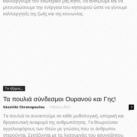
καλλιεργούμε τον εσωτερικό μας κήπο, να ανθίζουμε και να
μετουσιώσουμε την ενέργεια του κηπουρού ώστε να γίνουμε
καλλιεργητές της ζωής και της κοινωνίας.
Το ήξερες;;;
Τα πουλιά σύνδεσμοι Ουρανού και Γης!
Vassiliki Chronopoulou
-
1 Μαΐου 2021
0
Τα πουλιά τα συναντούμε σε κάθε μυθολογική, ιστορική και
θρησκευτική αναφορά της ανθρωπότητας. Τα θεωρούσαν
αγγελιοφόρους των Θεών με γνώσεις που οι άνθρωποι
στερούνται. Σχετίζονται με τις λειτουργίες του ασυνείδητου.