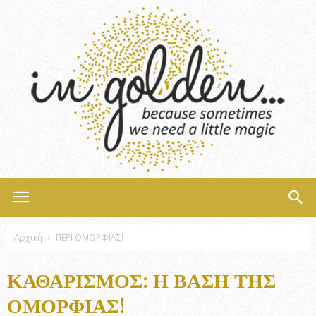
InGolden
Αρχική
ΠΕΡΙ ΟΜΟΡΦΙΆΣ!
ΚΑΘΑΡΙΣΜΌΣ: Η ΒΆΣΗ ΤΗΣ
ΟΜΟΡΦΙΆΣ!