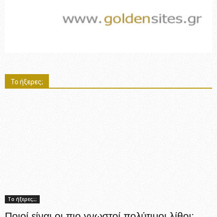
Το ήξερες;
Το ήξερες;;;
Ποιοί είναι οι πιο γνωστοί πολύτιμοι λίθοι;