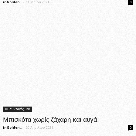
inGolden..
-
11 Μαΐου 2021
0
Οι συνταγές μας
Μπισκότα χωρίς ζάχαρη και αυγά!
inGolden..
-
20 Απριλίου 2021
0