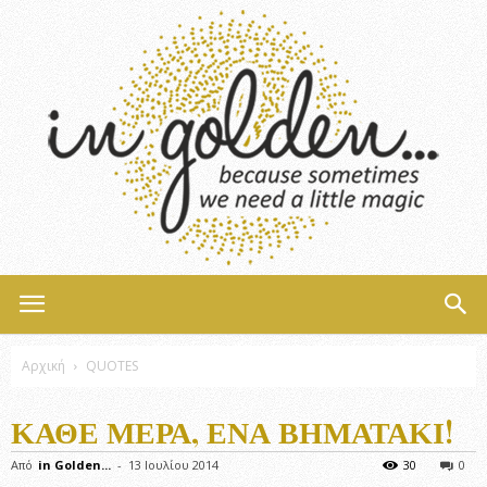
InGolden
Αρχική
QUOTES
ΚΆΘΕ ΜΈΡΑ, ΈΝΑ ΒΗΜΑΤΆΚΙ!
Από
in Golden...
-
13 Ιουλίου 2014
30
0