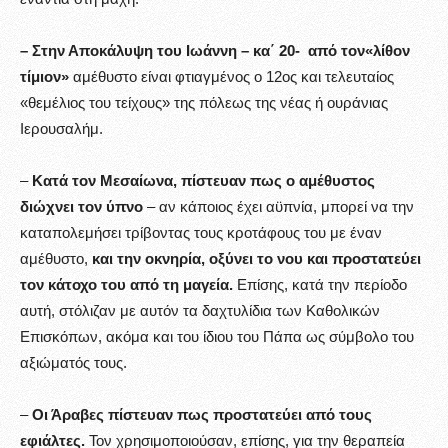
– Στην Αποκάλυψη του Ιωάννη – κα΄ 20- από τον«λίθον
τίμιον»
αμέθυστο είναι φτιαγμένος ο 12ος και τελευταίος
«θεμέλιος του τείχους» της πόλεως της νέας ή ουράνιας
Ιερουσαλήμ.
–
Κατά τον Μεσαίωνα, πίστευαν πως ο αμέθυστος
διώχνει τον ύπνο
– αν κάποιος έχει αϋπνία, μπορεί να την
καταπολεμήσει τρίβοντας τους κροτάφους του με έναν
αμέθυστο,
και την οκνηρία,
οξύνει το νου και προστατεύει
τον κάτοχο του από τη μαγεία.
Επίσης, κατά την περίοδο
αυτή, στόλιζαν με αυτόν τα δαχτυλίδια των Καθολικών
Επισκόπων, ακόμα και του ίδιου του Πάπα ως σύμβολο του
αξιώματός τους.
–
Οι Άραβες πίστευαν πως προστατεύει από τους
εφιάλτες.
Τον χρησιμοποιούσαν, επίσης, για την θεραπεία