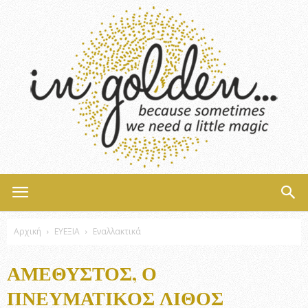
InGolden
Αρχική
ΕΥΕΞΙΑ
Εναλλακτικά
ΑΜΈΘΥΣΤΟΣ, Ο
ΠΝΕΥΜΑΤΙΚΌΣ ΛΊΘΟΣ