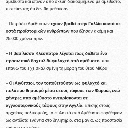
αμέθυστο και έπιναν από σκεύη διακοσμημένα με αμέθυστο,
πιστεύοντας ότι δεν θα μεθούσαν.
– Πετράδια Αμέθυστων
έχουν βρεθεί στην Γαλλία κοντά σε
οστά προϊστορικών ανθρώπων
που έζησαν ακόμη και
25.000 χρόνια πριν.
– Η βασίλισσα Κλεοπάτρα λέγεται πως διέθετε ένα
προσωπικό δαχτυλίδι-φυλαχτό από αμέθυστο,
που
επάνω του είχε σκαλισμένη τη μορφή του θεού Μίθρα.
– Οι Αιγύπτιοι, τον τοποθετούσαν ως φυλαχτό και
πολύτιμο θησαυρό μέσα στους τάφους των Φαραώ, ενώ
χάντρες από αμέθυστο ανευρίσκονται σε
αγγλοσαξονικούς τάφους στην Αγγλία.
Επίσης στους
αρχαίους πολιτισμούς, τα φυλακτά από Αμέθυστο φορέθηκαν
ως αντίδοτα ενάντια στο δηλητήριο, στα μάγια, ως προστασία
ενάντια στη μάχη.