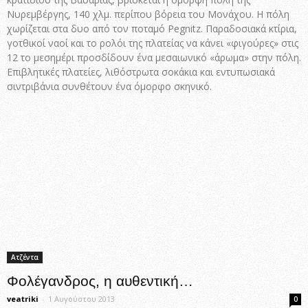
Νυρεμβέργης, 140 χλμ. περίπου βόρεια του Μονάχου. Η πόλη
χωρίζεται στα δυο από τον ποταμό Pegnitz. Παραδοσιακά κτίρια,
γοτθικοί ναοί και το ρολόι της πλατείας να κάνει «φιγούρες» στις
12 το μεσημέρι προσδίδουν ένα μεσαιωνικό «άρωμα» στην πόλη.
Επιβλητικές πλατείες, λιθόστρωτα σοκάκια και εντυπωσιακά
σιντριβάνια συνθέτουν ένα όμορφο σκηνικό.
Ατζέντα
Φολέγανδρος, η αυθεντική…
veatriki
-
1 Αυγούστου 2013
0