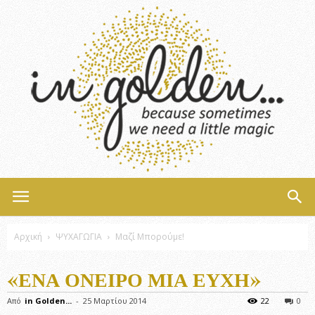
InGolden
Αρχική
ΨΥΧΑΓΩΓΙΑ
Μαζί Μπορούμε!
«ΈΝΑ ΌΝΕΙΡΟ ΜΙΑ ΕΥΧΉ»
Από
in Golden...
-
25 Μαρτίου 2014
22
0