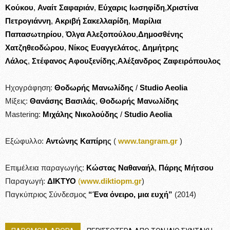
Κούκου
,
Αναίτ Σαφαριάν
,
Εύχαρις Ιωσηφίδη
,
Χριστίνα
Πετρογιάννη
,
Ακριβή Σακελλαρίδη
,
Μαρίλια
Παπασωτηρίου
,
Όλγα Αλεξοπούλου
,
Δημοσθένης
Χατζηθεοδώρου
,
Νίκος Ευαγγελάτος
,
Δημήτρης
Λάλος
,
Στέφανος Αφουξενίδης
,
Αλέξανδρος Ζαφειρόπουλος
Ηχογράφηση:
Θοδωρής Μανωλίδης
/
Studio Aeolia
Μίξεις:
Θανάσης Βασιλάς
,
Θοδωρής Μανωλίδης
Mastering:
Μιχάλης Νικολούδης
/
Studio Aeolia
Εξώφυλλο:
Αντώνης Καπίρ
ης
(
www.tangram.gr
)
Επιμέλεια παραγωγής:
Κώστας Ναθαναήλ
,
Πάρης Μήτσου
Παραγωγή:
ΔΙΚΤΥΟ
(
www.diktiopm.gr
)
Παγκύπριος Σύνδεσμος
“Ένα όνειρο, μια ευχή”
(2014)