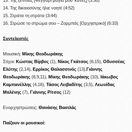
13. Της ξενιτιάς [Φεγγάρι μάγια μου ‘κανες] (3:30)
14. Της δικαιοσύνης ήλιε νοητέ (4:52)
15. Στράτα τη στράτα (3:44)
16. Στρώσε το στρώμα σου – Ζορμπάς [Ορχηστρικό] (6:33)
Συντελεστές
Μουσική:
Μίκης Θεοδωράκης
Στίχοι:
Κώστας Βίρβος
(1),
Νίκος Γκάτσος
(6,15),
Οδυσσέας
Ελύτης
(2,14),
Ερρίκος Θαλασσινός
(13),
Γιάννης
Θεοδωράκης
(8,9,11),
Μίκης Θεοδωράκης
(10),
Ιάκωβος
Καμπανέλλης
(4,16),
Τάσος Λειβαδίτης
(3,5),
Λεωνίδας
Μαλένης
(7),
Γιάννης Ρίτσος
(12)
Ενορχηστρώσεις:
Θανάσης Βασιλάς
Παίζουν οι μουσικοί: