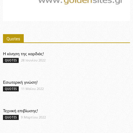
Quotes
Η κίνηση της καρδιάς!
28 Ιουνίου 2022
QUOTES
Εσωτερική γνώση!
11 Μαΐου 2022
QUOTES
Τεχνική επιβίωσης!
9 Μαρτίου 2022
QUOTES