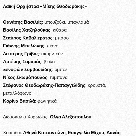
Λαϊκή Ορχήστρα «Μίκης Θεοδωράκης»
Θανάσης Βασιλάς
:
μπουζούκι, μπαγλαμά
Βασίλης Χατζηλούκας
:
κιθάρα
Σταύρος Καβαλιεράτος
:
μπάσο
Γιάννης Μπελώνης
: πιάνο
Λευτέρης Γρίβας
: ακορντεόν
Αρτέμης Σαμαράς
:
βιόλα
Ξενοφών Συμβουλίδης
:
όμποε
Νίκος Σκωμόπουλος
:
τύμπανα
Στέφανος Θεοδωράκης-Παπαγγελίδης
:
κρουστά,
μεταλλόφωνο
Κορίνα Βασιλά
:
φωνητικά
Διδασκαλία Χορωδίας:
Όλγα Αλεξοπούλου
Χορωδοί:
Αθηνά Κατσαντώνη
,
Ευαγγελία Μίχου
,
Δανάη