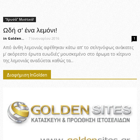
"Χρυσά" Μυστικά!
Ωδή σ’ ένα λεμόνι!
in Golden...
-
7 Ιανουαρίου 2016
1
Από άνθη λεμονιάς αφέθηκαν κάτω απ’ το σεληνόφως ανάκατες
μ’ ακόρεστο έρωτα ευωδιές’ μουσκεμένο στο άρωμα το κίτρινο
της λεμονιάς αναδύεται καθώς τα...
Διαφήμιση InGolden