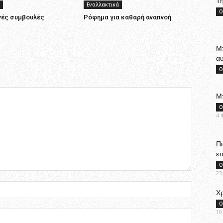
Τη
Εναλλακτικά
Ο
νές συμβουλές
Ρόφημα για καθαρή αναπνοή
Μπ
αυ
Ο
Μ
Ο
4 
Πι
επ
Ο
23
Χρ
Ο
10