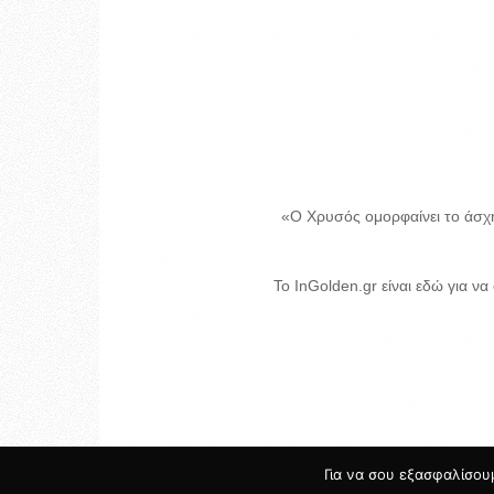
«Ο Χρυσός ομορφαίνει το άσχη
Το InGolden.gr είναι εδώ για να
Για να σου εξασφαλίσουμ
© 2017 INGOLDEN.GR - HOSTING & CREATE BY
Κατασ