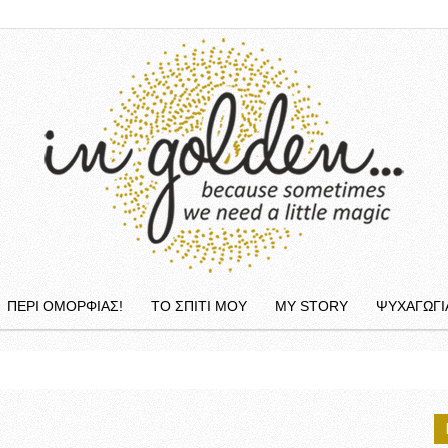
ΠΕΡΙ ΟΜΟΡΦΙΆΣ!
ΤΟ ΣΠΙΤΙ ΜΟΥ
MY STORY
ΨΥΧΑΓΩΓΙ
InGolden