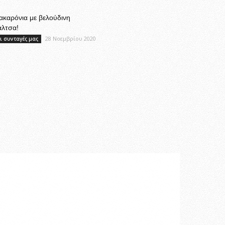
καρόνια με βελούδινη
άλτσα!
28 Νοεμβρίου 2020
ι συνταγές μας