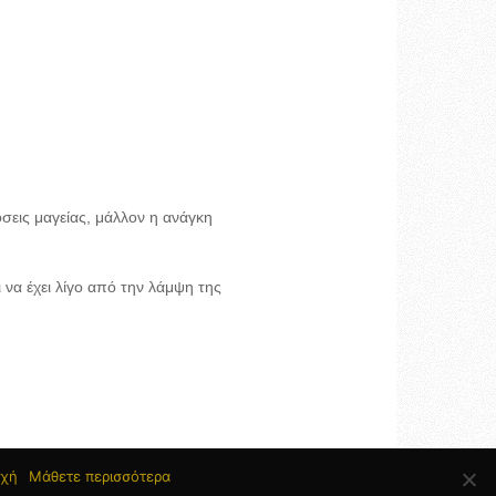
σεις μαγείας, μάλλον η ανάγκη
ι να έχει λίγο από την λάμψη της
χή
Μάθετε περισσότερα
H Ομάδα του ingolden.gr
Όροι Χρήσης
Επικοινωνία