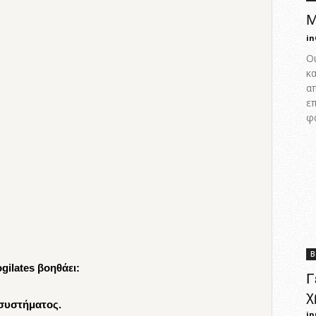
Μ
in
Οι
κα
απ
ε
φ
Β
gilates βοηθάει:
Γ
χ
συστήματος.
in