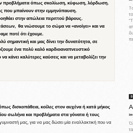
ζουν προβλήματα όπως σκολίωση, κύφωση, λόρδωση.
Τ
ίκες που μπαίνουν στην εμμηνόπαυση.
τ
οηθάει στην απώλεια περιττού βάρους.
“
ατάσεων, θα νιώσουμε το σώμα να «ανοίγει» και να
α
δ
αμε ποτέ ότι έχουμε.
π
λύ σημαντική και μας δίνει την δυνατότητα, σε
ύξουμε ένα πολύ καλό καρδιοαναπνευστικό
να κάνει καλύτερες καύσεις και να μεταβολίζει την
Β
Α
όπως δισκοπάθεια, κοίλες στον αυχένα ή κατά μήκος
ίου σωλήνα και προβλήματα στα γόνατα ή τους
in
υμναστή μας, για να μας δώσει μία εναλλακτική που να
Όλ
τα