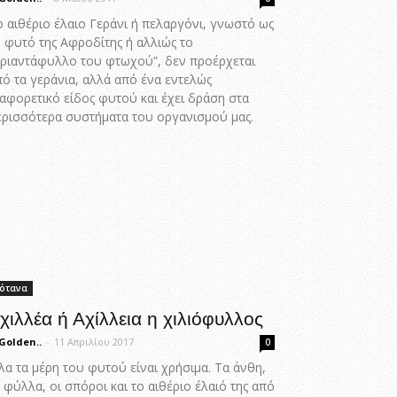
ο αιθέριο έλαιο Γεράνι ή πελαργόνι, γνωστό ως
ο φυτό της Αφροδίτης ή αλλιώς το
Τριαντάφυλλο του φτωχού”, δεν προέρχεται
πό τα γεράνια, αλλά από ένα εντελώς
ιαφορετικό είδος φυτού και έχει δράση στα
ερισσότερα συστήματα του οργανισμού μας.
ότανα
χιλλέα ή Αχίλλεια η χιλιόφυλλος
Golden..
-
11 Απριλίου 2017
0
α τα μέρη του φυτού είναι χρήσιμα. Τα άνθη,
 φύλλα, οι σπόροι και το αιθέριο έλαιό της από