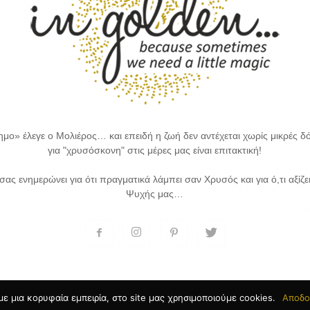
μο» έλεγε ο Μολιέρος… και επειδή η ζωή δεν αντέχεται χωρίς μικρές δό
για "χρυσόσκονη" στις μέρες μας είναι επιτακτική!
 σας ενημερώνει για ότι πραγματικά λάμπει σαν Χρυσός και για ό,τι αξίζε
Ψυχής μας…
ε μια κορυφαία εμπειρία, στο site μας χρησιμοποιούμε cookies.
Αποδο
κευή Ιστοσελίδων
by Goldensites
Αρχική
About us