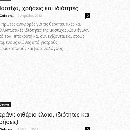
αστίχα, χρήσεις και ιδιότητες!
Golden..
-
9 Απριλίου 2018
0
 πρώτες αναφορές για τις θεραπευτικές και
λλωπιστικές ιδιότητες της μαστίχας Χίου έγιναν
ό τον Ιπποκράτη και συνεχίζονται και στους
πόμενους αιώνες από γιατρούς,
αρμακοποιούς και βοτανολόγους..
ότανα
εράνι: αιθέριο έλαιο, ιδιότητες και
ρήσεις!
Golden..
-
8 Μαΐου 2017
0