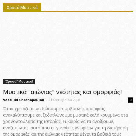
Χρυσά Μυστικά
"Χρυσά" Μυστικά!
Μυστικά “αιώνιας” νεότητας και ομορφιάς!
Vassiliki Chronopoulou
-
21 Οκτωβρίου 2020
0
Όταν χρειάζεται να δώσουμε συμβουλές ομορφιάς,
ανακαλύπτουμε και ξεδιπλώνουμε μυστικά καλά κρυμμένα στα
χρονοντούλαπα της ιστορίας! Ευκαιρία να τα ανοίξουμε,
αναζητώντας αυτό που οι γυναίκες γνώριζαν για τη διατήρηση
της ομορφιάς και της αιώνιας νεότητας μέχρι τα βαθειά τους