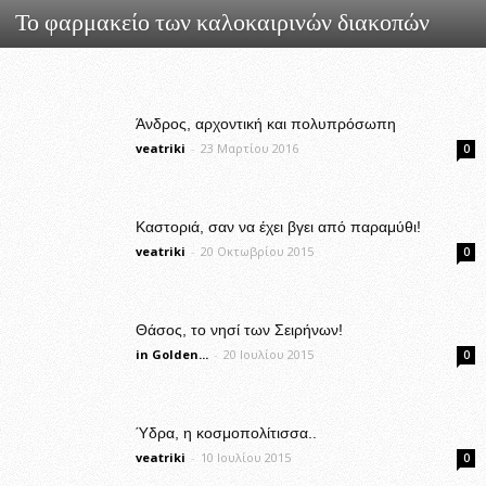
Το φαρμακείο των καλοκαιρινών διακοπών
Άνδρος, αρχοντική και πολυπρόσωπη
veatriki
-
23 Μαρτίου 2016
0
Καστοριά, σαν να έχει βγει από παραμύθι!
veatriki
-
20 Οκτωβρίου 2015
0
Θάσος, το νησί των Σειρήνων!
in Golden...
-
20 Ιουλίου 2015
0
Ύδρα, η κοσμοπολίτισσα..
veatriki
-
10 Ιουλίου 2015
0