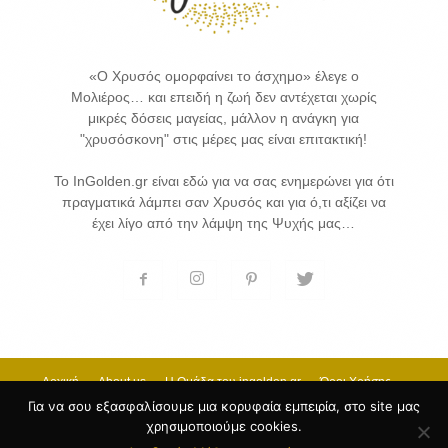
«Ο Χρυσός ομορφαίνει το άσχημο» έλεγε ο
Μολιέρος… και επειδή η ζωή δεν αντέχεται χωρίς
μικρές δόσεις μαγείας, μάλλον η ανάγκη για
"χρυσόσκονη" στις μέρες μας είναι επιτακτική!
Το InGolden.gr είναι εδώ για να σας ενημερώνει για ότι
πραγματικά λάμπει σαν Χρυσός και για ό,τι αξίζει να
έχει λίγο από την λάμψη της Ψυχής μας…
Αρχική
About us
H Ομάδα του ingolden.gr
Όροι Χρήσης
Επικοινωνία
Για να σου εξασφαλίσουμε μια κορυφαία εμπειρία, στο site μας
χρησιμοποιούμε cookies.
© 2017 INGOLDEN.GR - HOSTING & CREATE BY
Κατασκευή Ιστοσελίδων
by