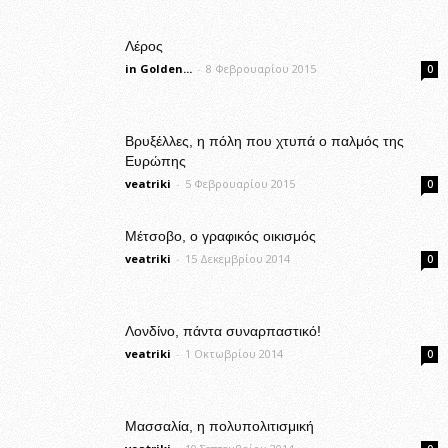
Λέρος
in Golden...
-
8 Φεβρουαρίου 2015
0
Βρυξέλλες, η πόλη που χτυπά ο παλμός της
Ευρώπης
veatriki
-
5 Φεβρουαρίου 2015
0
Μέτσοβο, ο γραφικός οικισμός
veatriki
-
15 Δεκεμβρίου 2014
0
Λονδίνο, πάντα συναρπαστικό!
veatriki
-
1 Οκτωβρίου 2014
0
Μασσαλία, η πολυπολιτισμική