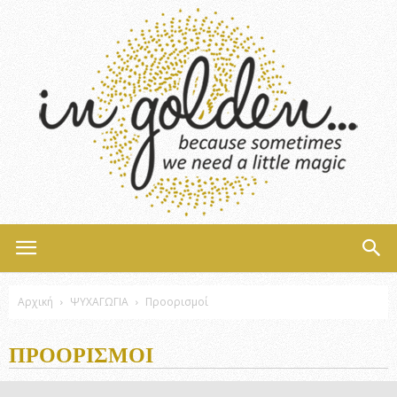
InGolden
Αρχική
ΨΥΧΑΓΩΓΙΑ
Προορισμοί
ΠΡΟΟΡΙΣΜΟΊ