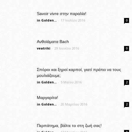
Savoir vivre στην παραλία!
in Golden...
-
17 Ιουλίου 2016
0
Ανθοϊάματα Bach
veatriki
-
29 Ιουνίου 2016
0
Σπόροι και ξηροί καρποί, γιατί πρέπει να τους
μουλιάζουμε;
in Golden...
-
5 Μαΐου 2016
2
Μαργαρίτα!
in Golden...
-
20 Μαρτίου 2016
2
Περπάτημα, βάλτε το στη ζωή σας!