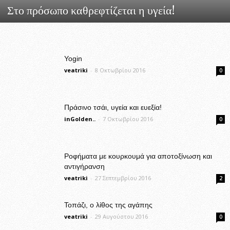
Στο πρόσωπο καθρεφτίζεται η υγεία!
Yogin
veatriki
-
8 Οκτωβρίου 2016
0
Πράσινο τσάι, υγεία και ευεξία!
inGolden..
-
7 Οκτωβρίου 2016
0
Ροφήματα με κουρκουμά για αποτοξίνωση και
αντιγήρανση
veatriki
-
27 Σεπτεμβρίου 2016
2
Τοπάζι, ο λίθος της αγάπης
veatriki
-
29 Αυγούστου 2016
0