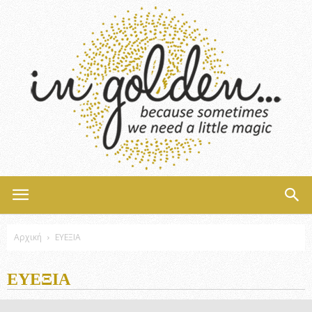
InGolden
Αρχική
ΕΥΕΞΙΑ
ΕΥΕΞΙΑ