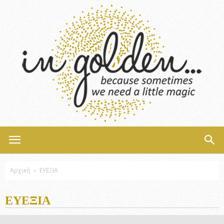
InGolden
Αρχική
ΕΥΕΞΙΑ
ΕΥΕΞΙΑ