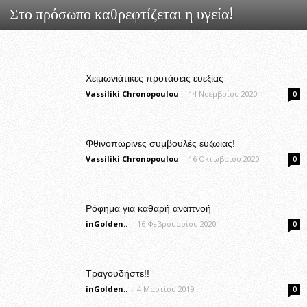
Στο πρόσωπο καθρεφτίζεται η υγεία!
Χειμωνιάτικες προτάσεις ευεξίας
Vassiliki Chronopoulou
-
14 Νοεμβρίου 2020
0
Φθινοπωρινές συμβουλές ευζωίας!
Vassiliki Chronopoulou
-
16 Οκτωβρίου 2020
0
Ρόφημα για καθαρή αναπνοή
inGolden..
-
16 Φεβρουαρίου 2020
0
Τραγουδήστε!!
inGolden..
-
4 Μαρτίου 2019
0