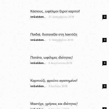
Κάσιους, ωφέλιμοι ξηροί καρποί!
inGolden..
-
21 Δεκεμβρίου 2018
0
Παιδιά, δυσανεξία στη λακτόζη
inGolden..
-
11 Νοεμβρίου 2018
0
Πατάτα, ωφέλιμες ιδιότητες!
inGolden..
-
8 Αυγούστου 2018
0
Καρπούζι, φρούτο αγαπημένο!
inGolden..
-
9 Ιουλίου 2018
0
Μαστίχα, χρήσεις και ιδιότητες!